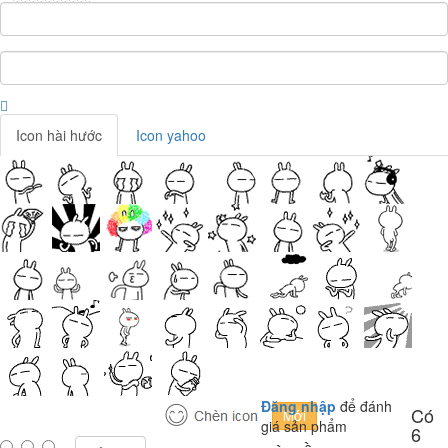
Icon hài hước
Icon yahoo
Đăng nhập
để đánh
Có
giá sản phẩm
6