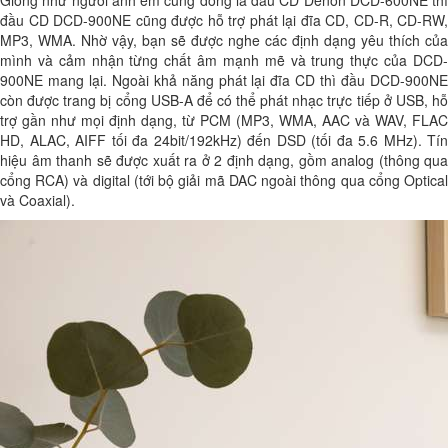
đầu CD DCD-900NE cũng được hỗ trợ phát lại đĩa CD, CD-R, CD-RW,
MP3, WMA. Nhờ vậy, bạn sẽ được nghe các định dạng yêu thích của
mình và cảm nhận từng chất âm mạnh mẽ và trung thực của DCD-
900NE mang lại. Ngoài khả năng phát lại đĩa CD thì đầu DCD-900NE
còn được trang bị cổng USB-A để có thể phát nhạc trực tiếp ở USB, hỗ
trợ gần như mọi định dạng, từ PCM (MP3, WMA, AAC và WAV, FLAC
HD, ALAC, AIFF tối đa 24bit/192kHz) đến DSD (tối đa 5.6 MHz). Tín
hiệu âm thanh sẽ được xuất ra ở 2 định dạng, gồm analog (thông qua
cổng RCA) và digital (tới bộ giải mã DAC ngoài thông qua cổng Optical
và Coaxial).