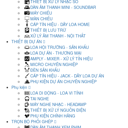
THIẾT BỊ XỬ LÝ NHẠC SỐ
DÀN ÂM THANH MINI - SOUNDBAR
MÁY CHIẾU
MÀN CHIẾU
CÁP TÍN HIỆU - DÂY LOA HOME
THIẾT BỊ LƯU TRỮ
XỬ LÝ ÂM THANH - NỘI THẤT
THIẾT BỊ DỰ ÁN
LOA HỘI TRƯỜNG - SÂN KHẤU
LOA DỰ ÁN - THƯƠNG MẠI
AMPLY - MIXER - XỬ LÝ TÍN HIỆU
MICRO CHUYÊN NGHIỆP
ĐÈN SÂN KHẤU
CÁP TÍN HIỆU - JACK - DÂY LOA DỰ ÁN
PHỤ KIỆN DỰ ÁN CHUYÊN NGHIỆP
Phụ kiện
LOA DI ĐỘNG - LOA VI TÍNH
TAI NGHE
MÁY NGHE NHẠC - HEADAMP
THIẾT BỊ XỬ LÝ NGUỒN ĐIỆN
PHỤ KIỆN CHÍNH HÃNG
TRỌN BỘ PHỐI GHÉP
DÀN ÂM THANH XEM PHIM