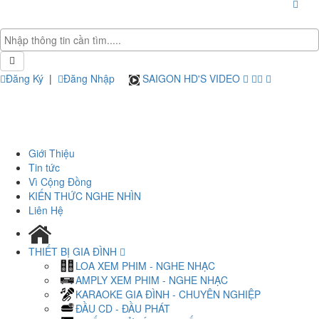
Đăng Ký
|
Đăng Nhập
SAIGON HD'S VIDEO
Giới Thiệu
Tin tức
Vì Cộng Đồng
KIẾN THỨC NGHE NHÌN
Liên Hệ
THIẾT BỊ GIA ĐÌNH
LOA XEM PHIM - NGHE NHẠC
AMPLY XEM PHIM - NGHE NHẠC
KARAOKE GIA ĐÌNH - CHUYÊN NGHIỆP
ĐẦU CD - ĐẦU PHÁT