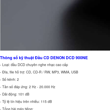
Thông số kỹ thuật Đầu CD DENON DCD 900NE
- Loại: đầu DCD chuyên nghe nhạc cao cấp
- Đĩa, file hỗ trợ: CD, CD-R / RW, MP3, WMA, USB
- Số kênh: 2
- Tần số đáp ứng: 2 Hz - 20.000 Hz
- Dải động: 101 dB
- Tỷ lệ tín hiệu trên nhiễu: 115 dB
- Tổng hài méo tiếng: