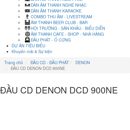
DÀN ÂM THANH NGHE NHẠC
DÀN ÂM THANH KARAOKE
COMBO THU ÂM - LIVESTREAM
ÂM THANH BEER CLUB - BAR
HỘI TRƯỜNG - SÂN KHẤU - BIỂU DIỄN
ÂM THANH CAFE - SHOP - NHÀ HÀNG
ĐẦU PHÁT - Ổ CỨNG
DỰ ÁN TIÊU BIỂU
Khuyến mãi & Sự kiện
Trang chủ
ĐẦU CD - ĐẦU PHÁT
DENON
ĐẦU CD DENON DCD 900NE
ĐẦU CD DENON DCD 900NE