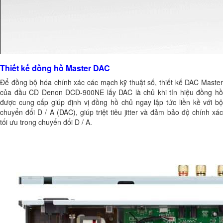
Thiết kế đồng hồ Master DAC
Để đồng bộ hóa chính xác các mạch kỹ thuật số, thiết kế DAC Master
của đầu CD Denon DCD-900NE lấy DAC là chủ khi tín hiệu đồng hồ
được cung cấp giúp định vị đồng hồ chủ ngay lập tức liền kề với bộ
chuyển đổi D / A (DAC), giúp triệt tiêu jitter và đảm bảo độ chính xác
tối ưu trong chuyển đổi D / A.