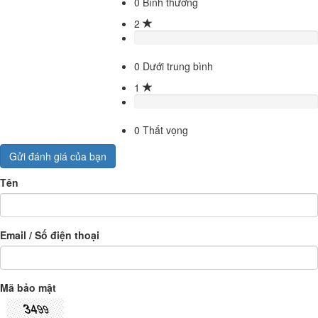
0
Bình thường
2
0
Dưới trung bình
1
0
Thất vọng
Gửi đánh giá của bạn
Tên
Email / Số điện thoại
Mã bảo mật