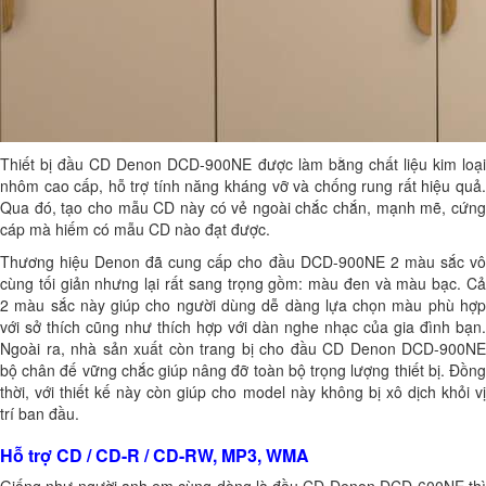
Thiết bị đầu CD Denon DCD-900NE được làm bằng chất liệu kim loại
nhôm cao cấp, hỗ trợ tính năng kháng vỡ và chống rung rất hiệu quả.
Qua đó, tạo cho mẫu CD này có vẻ ngoài chắc chắn, mạnh mẽ, cứng
cáp mà hiếm có mẫu CD nào đạt được.
Thương hiệu Denon đã cung cấp cho đầu DCD-900NE 2 màu sắc vô
cùng tối giản nhưng lại rất sang trọng gồm: màu đen và màu bạc. Cả
2 màu sắc này giúp cho người dùng dễ dàng lựa chọn màu phù hợp
với sở thích cũng như thích hợp với dàn nghe nhạc của gia đình bạn.
Ngoài ra, nhà sản xuất còn trang bị cho đầu CD Denon DCD-900NE
bộ chân đế vững chắc giúp nâng đỡ toàn bộ trọng lượng thiết bị. Đồng
thời, với thiết kế này còn giúp cho model này không bị xô dịch khỏi vị
trí ban đầu.
Hỗ trợ CD / CD-R / CD-RW, MP3, WMA
Giống như người anh em cùng dòng là đầu CD Denon DCD-600NE thì