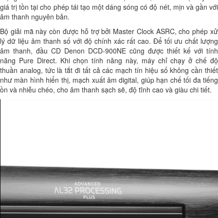
giá trị tồn tại cho phép tái tạo một dáng sóng có độ nét, mịn và gần với
âm thanh nguyên bản.
Bộ giải mã này còn được hỗ trợ bởi Master Clock ASRC, cho phép xử
lý dữ liệu âm thanh số với độ chính xác rất cao. Để tối ưu chất lượng
âm thanh, đầu CD Denon DCD-900NE cũng được thiết kế với tính
năng Pure Direct. Khi chọn tính năng này, máy chỉ chạy ở chế độ
thuần analog, tức là tắt đi tất cả các mạch tín hiệu số không cần thiết
như màn hình hiển thị, mạch xuất âm digital, giúp hạn chế tối đa tiếng
ồn và nhiễu chéo, cho âm thanh sạch sẽ, độ tĩnh cao và giàu chi tiết.