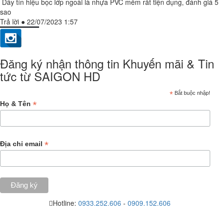
Dây tín hiệu bọc lớp ngoài là nhựa PVC mềm rất tiện dụng, đánh giá 5
sao
Trả lời
●
22/07/2023 1:57
Đăng ký nhận thông tin Khuyến mãi & Tin
tức từ SAIGON HD
*
Bắt buộc nhập!
*
Họ & Tên
*
Địa chỉ email
Hotline:
0933.252.606
-
0909.152.606