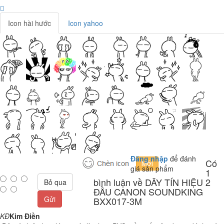
Icon hài hước
Icon yahoo
Đăng nhập
để đánh
Có
giá sản phẩm
1
bình luận về DÂY TÍN HIỆU 2
Bỏ qua
ĐẦU CANON SOUNDKING
Gửi
BXX017-3M
KĐ
Kim Điền