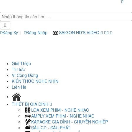
Đăng Ký
|
Đăng Nhập
SAIGON HD'S VIDEO
Giới Thiệu
Tin tức
Vì Cộng Đồng
KIẾN THỨC NGHE NHÌN
Liên Hệ
THIẾT BỊ GIA ĐÌNH
LOA XEM PHIM - NGHE NHẠC
AMPLY XEM PHIM - NGHE NHẠC
KARAOKE GIA ĐÌNH - CHUYÊN NGHIỆP
ĐẦU CD - ĐẦU PHÁT