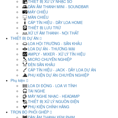
THIẾT BỊ XỬ LÝ NHẠC SỐ
DÀN ÂM THANH MINI - SOUNDBAR
MÁY CHIẾU
MÀN CHIẾU
CÁP TÍN HIỆU - DÂY LOA HOME
THIẾT BỊ LƯU TRỮ
XỬ LÝ ÂM THANH - NỘI THẤT
THIẾT BỊ DỰ ÁN
LOA HỘI TRƯỜNG - SÂN KHẤU
LOA DỰ ÁN - THƯƠNG MẠI
AMPLY - MIXER - XỬ LÝ TÍN HIỆU
MICRO CHUYÊN NGHIỆP
ĐÈN SÂN KHẤU
CÁP TÍN HIỆU - JACK - DÂY LOA DỰ ÁN
PHỤ KIỆN DỰ ÁN CHUYÊN NGHIỆP
Phụ kiện
LOA DI ĐỘNG - LOA VI TÍNH
TAI NGHE
MÁY NGHE NHẠC - HEADAMP
THIẾT BỊ XỬ LÝ NGUỒN ĐIỆN
PHỤ KIỆN CHÍNH HÃNG
TRỌN BỘ PHỐI GHÉP
DÀN ÂM THANH XEM PHIM