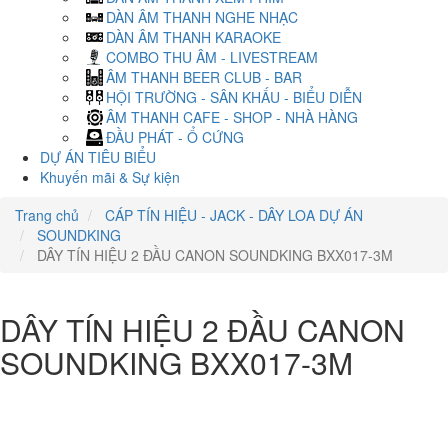
DÀN ÂM THANH NGHE NHẠC
DÀN ÂM THANH KARAOKE
COMBO THU ÂM - LIVESTREAM
ÂM THANH BEER CLUB - BAR
HỘI TRƯỜNG - SÂN KHẤU - BIỂU DIỄN
ÂM THANH CAFE - SHOP - NHÀ HÀNG
ĐẦU PHÁT - Ổ CỨNG
DỰ ÁN TIÊU BIỂU
Khuyến mãi & Sự kiện
Trang chủ
CÁP TÍN HIỆU - JACK - DÂY LOA DỰ ÁN
SOUNDKING
DÂY TÍN HIỆU 2 ĐẦU CANON SOUNDKING BXX017-3M
DÂY TÍN HIỆU 2 ĐẦU CANON
SOUNDKING BXX017-3M