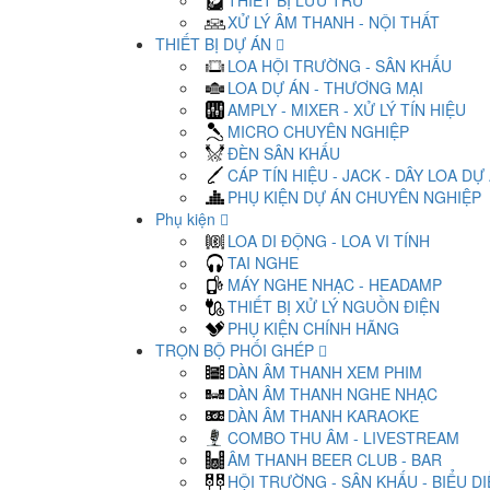
THIẾT BỊ LƯU TRỮ
XỬ LÝ ÂM THANH - NỘI THẤT
THIẾT BỊ DỰ ÁN
LOA HỘI TRƯỜNG - SÂN KHẤU
LOA DỰ ÁN - THƯƠNG MẠI
AMPLY - MIXER - XỬ LÝ TÍN HIỆU
MICRO CHUYÊN NGHIỆP
ĐÈN SÂN KHẤU
CÁP TÍN HIỆU - JACK - DÂY LOA DỰ
PHỤ KIỆN DỰ ÁN CHUYÊN NGHIỆP
Phụ kiện
LOA DI ĐỘNG - LOA VI TÍNH
TAI NGHE
MÁY NGHE NHẠC - HEADAMP
THIẾT BỊ XỬ LÝ NGUỒN ĐIỆN
PHỤ KIỆN CHÍNH HÃNG
TRỌN BỘ PHỐI GHÉP
DÀN ÂM THANH XEM PHIM
DÀN ÂM THANH NGHE NHẠC
DÀN ÂM THANH KARAOKE
COMBO THU ÂM - LIVESTREAM
ÂM THANH BEER CLUB - BAR
HỘI TRƯỜNG - SÂN KHẤU - BIỂU D