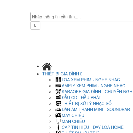
THIẾT BỊ GIA ĐÌNH
LOA XEM PHIM - NGHE NHẠC
AMPLY XEM PHIM - NGHE NHẠC
KARAOKE GIA ĐÌNH - CHUYÊN NGH
ĐẦU CD - ĐẦU PHÁT
THIẾT BỊ XỬ LÝ NHẠC SỐ
DÀN ÂM THANH MINI - SOUNDBAR
MÁY CHIẾU
MÀN CHIẾU
CÁP TÍN HIỆU - DÂY LOA HOME