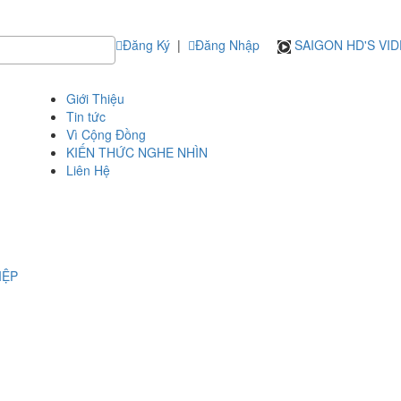
Đăng Ký
|
Đăng Nhập
SAIGON HD'S VI
Giới Thiệu
Tin tức
Vì Cộng Đồng
KIẾN THỨC NGHE NHÌN
Liên Hệ
IỆP