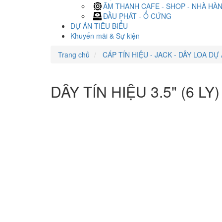
ÂM THANH CAFE - SHOP - NHÀ HÀ
ĐẦU PHÁT - Ổ CỨNG
DỰ ÁN TIÊU BIỂU
Khuyến mãi & Sự kiện
Trang chủ
CÁP TÍN HIỆU - JACK - DÂY LOA DỰ
DÂY TÍN HIỆU 3.5" (6 L