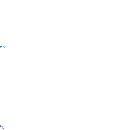
 ÁN
IỄN