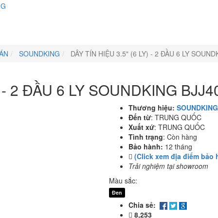
NG
 ÁN
SOUNDKING
DÂY TÍN HIỆU 3.5" (6 LY) - 2 ĐẦU 6 LY SOUN
Y) - 2 ĐẦU 6 LY SOUNDKING BJJ
Thương hiệu:
SOUNDKING
Đến từ
:
TRUNG QUỐC
Xuất xứ
:
TRUNG QUỐC
Tình trạng
:
Còn hàng
Bảo hành:
12 tháng
(Click xem địa điểm bảo 
Trải nghiệm tại showroom
Màu sắc:
Đen
Chia sẻ:
8,253