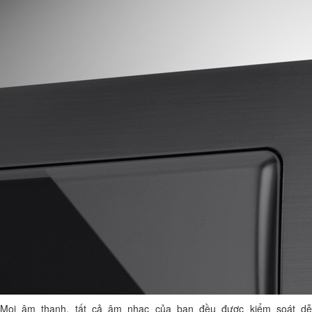
Mọi âm thanh, tất cả âm nhạc của bạn đều được kiểm soát dễ