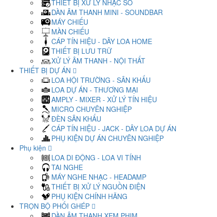
THIẾT BỊ XỬ LÝ NHẠC SỐ
DÀN ÂM THANH MINI - SOUNDBAR
MÁY CHIẾU
MÀN CHIẾU
CÁP TÍN HIỆU - DÂY LOA HOME
THIẾT BỊ LƯU TRỮ
XỬ LÝ ÂM THANH - NỘI THẤT
THIẾT BỊ DỰ ÁN
LOA HỘI TRƯỜNG - SÂN KHẤU
LOA DỰ ÁN - THƯƠNG MẠI
AMPLY - MIXER - XỬ LÝ TÍN HIỆU
MICRO CHUYÊN NGHIỆP
ĐÈN SÂN KHẤU
CÁP TÍN HIỆU - JACK - DÂY LOA DỰ ÁN
PHỤ KIỆN DỰ ÁN CHUYÊN NGHIỆP
Phụ kiện
LOA DI ĐỘNG - LOA VI TÍNH
TAI NGHE
MÁY NGHE NHẠC - HEADAMP
THIẾT BỊ XỬ LÝ NGUỒN ĐIỆN
PHỤ KIỆN CHÍNH HÃNG
TRỌN BỘ PHỐI GHÉP
DÀN ÂM THANH XEM PHIM