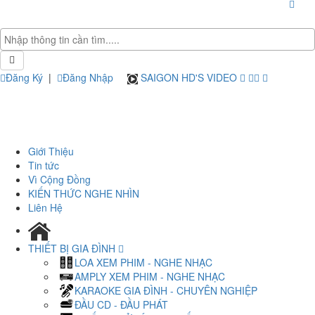
Đăng Ký
|
Đăng Nhập
SAIGON HD'S VIDEO
Giới Thiệu
Tin tức
Vì Cộng Đồng
KIẾN THỨC NGHE NHÌN
Liên Hệ
THIẾT BỊ GIA ĐÌNH
LOA XEM PHIM - NGHE NHẠC
AMPLY XEM PHIM - NGHE NHẠC
KARAOKE GIA ĐÌNH - CHUYÊN NGHIỆP
ĐẦU CD - ĐẦU PHÁT