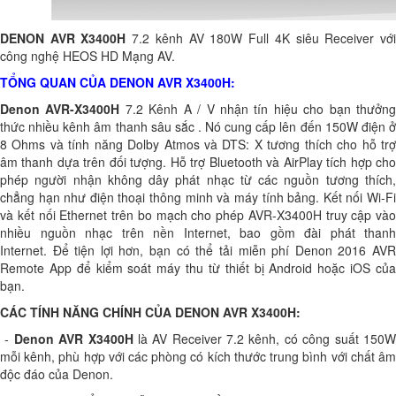
DENON AVR X3400H
7.2 kênh AV 180W Full 4K siêu Receiver vớ
công nghệ HEOS HD Mạng AV.
TỔNG QUAN CỦA DENON AVR X3400H:
Denon AVR-X3400H
7.2 Kênh A / V nhận tín hiệu cho bạn thưởn
thức nhiều kênh âm thanh sâu sắc . Nó cung cấp lên đến 150W điện ở
8 Ohms và tính năng Dolby Atmos và DTS: X tương thích cho hỗ trợ
âm thanh dựa trên đối tượng. Hỗ trợ Bluetooth và AirPlay tích hợp cho
phép người nhận không dây phát nhạc từ các nguồn tương thích,
chẳng hạn như điện thoại thông minh và máy tính bảng. Kết nối Wi-Fi
và kết nối Ethernet trên bo mạch cho phép AVR-X3400H truy cập vào
nhiều nguồn nhạc trên nền Internet, bao gồm đài phát thanh
Internet. Để tiện lợi hơn, bạn có thể tải miễn phí Denon 2016 AVR
Remote App để kiểm soát máy thu từ thiết bị Android hoặc iOS của
bạn.
CÁC TÍNH NĂNG CHÍNH CỦA DENON AVR X3400H:
-
Denon AVR X3400H
là AV Receiver 7.2 kênh, có công suất 150
mỗi kênh, phù hợp với các phòng có kích thước trung bình với chất âm
độc đáo của Denon.