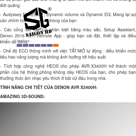
đứt quãng.
- Audyssey MultEQ XT, Dynamic volume và Dynamic EQ: Mang lại sự
cân chỉnh hoàn hảo cho phòng của bạn
- Các cổng kết nối loa phân biệt bằng màu sắc, Setup Assistant,
Denon 2016 AVR Remote App : giúp bạn cài đặt, thiết lặp và điều
khiển dễ dàng
- Chế độ ECO thông minh với việc TẮT/MỞ tự động : điều khiển mức
tiêu hao năng lượng mà không ảnh hưởng tới hiệu suất.
- Tích hợp công nghệ HEOS cho phép AVR-X3400H trở thành một
phần của hệ thống phòng không dây HEOS của bạn, cho phép bạn
thưởng thức âm nhạc yêu thích ở bất cứ đâu trong nhà.
TÍNH NĂNG CHI TIẾT CỦA DENON AVR X3400H:
AMAZING 3D-SOUND: