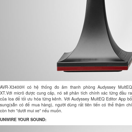
AVR-X3400H có hệ thống đo âm thanh phòng Audyssey MultEQ
XT.Với micrô được cung cấp, nó sẽ phân tích chính xác từng đầu ra
của loa để tối ưu hóa từng kênh. Với Audyssey MultEQ Editor App bổ
sung(sẵn có để mua hàng), người dùng rất tiên tiến có thể thậm chí
còn hơn "dưới mui xe" nếu muốn.
UNWIRE YOUR SOUND: