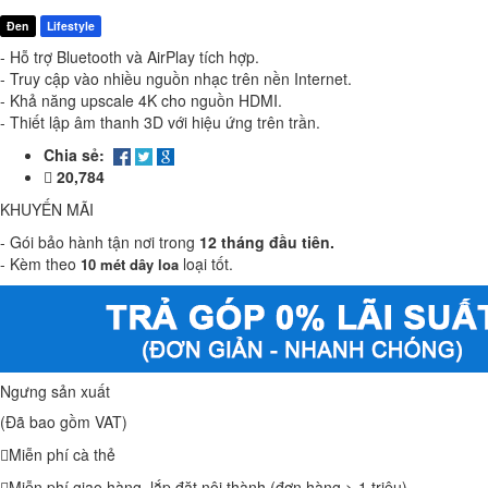
Đen
Lifestyle
-
Hỗ trợ Bluetooth và AirPlay tích hợp.
- Truy cập vào nhiều nguồn nhạc trên nền Internet.
-
Khả năng upscale 4K cho nguồn HDMI.
-
Thiết lập âm thanh 3D với hiệu ứng trên trần.
Chia sẻ:
20,784
KHUYẾN MÃI
- Gói bảo hành tận nơi trong
12 tháng đầu tiên.
- Kèm theo
loại tốt.
10 mét dây loa
Ngưng sản xuất
(Đã bao gồm VAT)
Miễn phí cà thẻ
Miễn phí giao hàng, lắp đặt nội thành (đơn hàng > 1 triệu)