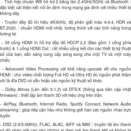
- Tích hợp chuẩn Wifi hỗ trợ 2 băng tần 2.4GHz/5GHz và Bluetooth :
đặc biệt cải thiện kết nối ổn định trong mạng gia đình với nhiều thiết bị
không dây
- Truyền đầy đủ tín hiệu 4K/60Hz, độ phân giải màu 4:4:4, HDR và
BT.2020. : chuẩn HDMI mới nhất, tương thích với các tính năng trong
tương lai
- 05 cổng HDMI In hỗ trợ đầy đủ HDCP 2.2 (Bao gồm 1 cổng phía
trước) & 1 cổng HDMI Out : rất nhiều cổng kết cho các thiết bị kỹ thuật
số của bạn, sẵn sàng cung cấp song song cho một TV và một máy
chiếu
- Advanced Video Processing với khả năng upscale 4K cho nguồn
HDMI : cho video chất lượng Full HD và Ultra HD dù nguồn phát thậm
chí là đĩa DVD có sẵn hoặc các nguồn kỹ thuật số khác.
- Dolby Atmos (Lên đến 5.1.2) và DTS:X (thông qua bản cập nhật
firmware) : thiết lập âm thanh 3D với hiệu ứng trên trần.
- AirPlay, Bluetooth, Internet Radio, Spotify Connect, Network Audio
streaming : giúp tiếp cận hầu như không giới hạn các nguồn nhạc trực
tuyến
- DSD (2.8/5.6MHz), FLAC, ALAC, AIFF và WAV : truyền tải âm thanh
có độ phân giải cao cho những ai đam mê âm thanh Hifi và không bị