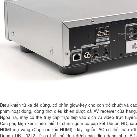
Điều khiển từ xa dễ dùng, có phím glow-key cho con trỏ chuột và các
phím hoạt động, đồng thời điều khiển được cả AV receiver của hãng.
Ngoài ra, máy có thể truy cập trực tiếp vào dịch vụ video trực tuyến.
Các phụ kiện kèm theo thiết bị chính gồm có cáp kết Denon HD; cáp
HDMI mạ vàng (Cáp cao tốc HDMI); dây nguồn AC có thể tháo rời.
Denon DBT 3313UD có thể thể đọc được các định dạng như: BD-