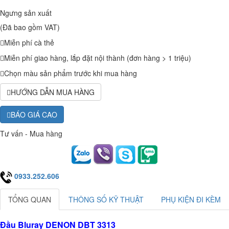
Ngưng sản xuất
(Đã bao gồm VAT)
Miễn phí cà thẻ
Miễn phí giao hàng, lắp đặt nội thành (đơn hàng > 1 triệu)
Chọn màu sản phẩm trước khi mua hàng
HƯỚNG DẪN MUA HÀNG
BÁO GIÁ CAO
Tư vấn - Mua hàng
0933.252.606
TỔNG QUAN
THÔNG SỐ KỸ THUẬT
PHỤ KIỆN ĐI KÈM
Đầu Bluray DENON DBT 3313