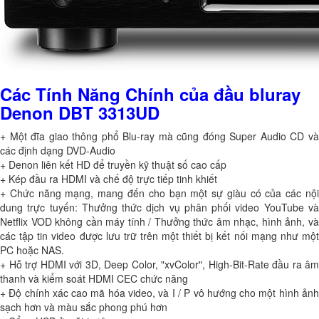
Các Tính Năng Chính của đầu bluray
Denon DBT 3313UD
+ Một đĩa giao thông phổ Blu-ray mà cũng đóng Super Audio CD và
các định dạng DVD-Audio
+ Denon liên kết HD để truyền kỹ thuật số cao cấp
+ Kép đầu ra HDMI và chế độ trực tiếp tinh khiết
+ Chức năng mạng, mang đến cho bạn một sự giàu có của các nội
dung trực tuyến: Thưởng thức dịch vụ phân phối video YouTube và
Netflix VOD không cần máy tính / Thưởng thức âm nhạc, hình ảnh, và
các tập tin video được lưu trữ trên một thiết bị kết nối mạng như một
PC hoặc NAS.
+ Hỗ trợ HDMI với 3D, Deep Color, "xvColor", High-Bit-Rate đầu ra âm
thanh và kiểm soát HDMI CEC chức năng
+ Độ chính xác cao mã hóa video, và I / P vô hướng cho một hình ảnh
sạch hơn và màu sắc phong phú hơn