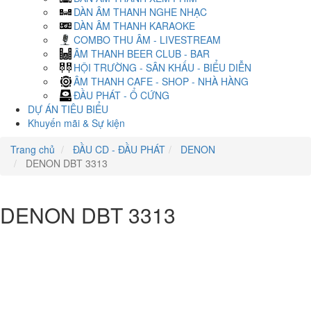
DÀN ÂM THANH NGHE NHẠC
DÀN ÂM THANH KARAOKE
COMBO THU ÂM - LIVESTREAM
ÂM THANH BEER CLUB - BAR
HỘI TRƯỜNG - SÂN KHẤU - BIỂU DIỄN
ÂM THANH CAFE - SHOP - NHÀ HÀNG
ĐẦU PHÁT - Ổ CỨNG
DỰ ÁN TIÊU BIỂU
Khuyến mãi & Sự kiện
Trang chủ
ĐẦU CD - ĐẦU PHÁT
DENON
DENON DBT 3313
DENON DBT 3313