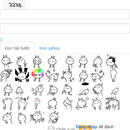
Icon hài hước
Icon yahoo
Đăng nhập
để đánh