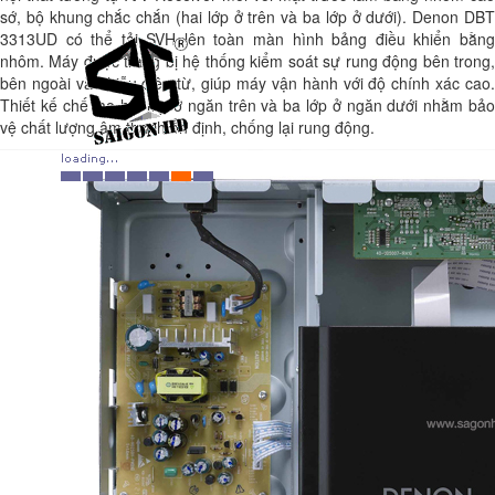
sớ, bộ khung chắc chắn (hai lớp ở trên và ba lớp ở dưới). Denon DBT
3313UD có thể tải SVH lên toàn màn hình bảng điều khiển bằng
nhôm. Máy được trang bị hệ thống kiểm soát sự rung động bên trong,
bên ngoài và nhiễu điện từ, giúp máy vận hành với độ chính xác cao.
Thiết kế chế tạo hai lớp ở ngăn trên và ba lớp ở ngăn dưới nhằm bảo
vệ chất lượng âm thanh ổn định, chống lại rung động.