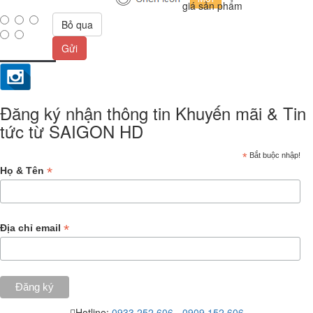
giá sản phẩm
Bỏ qua
Gửi
Đăng ký nhận thông tin Khuyến mãi & Tin
tức từ SAIGON HD
*
Bắt buộc nhập!
*
Họ & Tên
*
Địa chỉ email
Hotline:
0933.252.606
-
0909.152.606