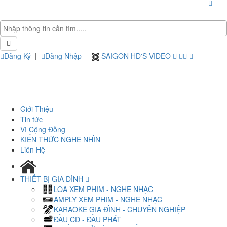
Đăng Ký
|
Đăng Nhập
SAIGON HD'S VIDEO
Giới Thiệu
Tin tức
Vì Cộng Đồng
KIẾN THỨC NGHE NHÌN
Liên Hệ
THIẾT BỊ GIA ĐÌNH
LOA XEM PHIM - NGHE NHẠC
AMPLY XEM PHIM - NGHE NHẠC
KARAOKE GIA ĐÌNH - CHUYÊN NGHIỆP
ĐẦU CD - ĐẦU PHÁT