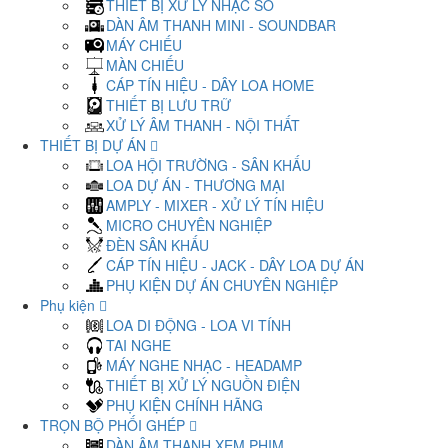
THIẾT BỊ XỬ LÝ NHẠC SỐ
DÀN ÂM THANH MINI - SOUNDBAR
MÁY CHIẾU
MÀN CHIẾU
CÁP TÍN HIỆU - DÂY LOA HOME
THIẾT BỊ LƯU TRỮ
XỬ LÝ ÂM THANH - NỘI THẤT
THIẾT BỊ DỰ ÁN
LOA HỘI TRƯỜNG - SÂN KHẤU
LOA DỰ ÁN - THƯƠNG MẠI
AMPLY - MIXER - XỬ LÝ TÍN HIỆU
MICRO CHUYÊN NGHIỆP
ĐÈN SÂN KHẤU
CÁP TÍN HIỆU - JACK - DÂY LOA DỰ ÁN
PHỤ KIỆN DỰ ÁN CHUYÊN NGHIỆP
Phụ kiện
LOA DI ĐỘNG - LOA VI TÍNH
TAI NGHE
MÁY NGHE NHẠC - HEADAMP
THIẾT BỊ XỬ LÝ NGUỒN ĐIỆN
PHỤ KIỆN CHÍNH HÃNG
TRỌN BỘ PHỐI GHÉP
DÀN ÂM THANH XEM PHIM