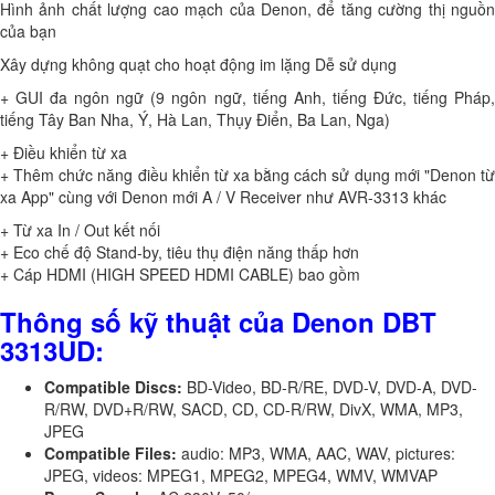
Hình ảnh chất lượng cao mạch của Denon, để tăng cường thị nguồn
của bạn
Xây dựng không quạt cho hoạt động im lặng Dễ sử dụng
+ GUI đa ngôn ngữ (9 ngôn ngữ, tiếng Anh, tiếng Đức, tiếng Pháp,
tiếng Tây Ban Nha, Ý, Hà Lan, Thụy Điển, Ba Lan, Nga)
+ Điều khiển từ xa
+ Thêm chức năng điều khiển từ xa bằng cách sử dụng mới "Denon từ
xa App" cùng với Denon mới A / V Receiver như AVR-3313 khác
+ Từ xa In / Out kết nối
+ Eco chế độ Stand-by, tiêu thụ điện năng thấp hơn
+ Cáp HDMI (HIGH SPEED HDMI CABLE) bao gồm
Thông số kỹ thuật của Denon DBT
3313UD:
Compatible Discs:
BD-Video, BD-R/RE, DVD-V, DVD-A, DVD-
R/RW, DVD+R/RW, SACD, CD, CD-R/RW, DivX, WMA, MP3,
JPEG
Compatible Files:
audio: MP3, WMA, AAC, WAV, pictures:
JPEG, videos: MPEG1, MPEG2, MPEG4, WMV, WMVAP