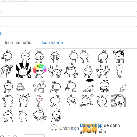
Icon hài hước
Icon yahoo
Đăng nhập
để đánh
giá sản phẩm