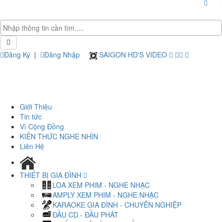
Đăng Ký
|
Đăng Nhập
SAIGON HD'S VIDEO
Giới Thiệu
Tin tức
Vì Cộng Đồng
KIẾN THỨC NGHE NHÌN
Liên Hệ
THIẾT BỊ GIA ĐÌNH
LOA XEM PHIM - NGHE NHẠC
AMPLY XEM PHIM - NGHE NHẠC
KARAOKE GIA ĐÌNH - CHUYÊN NGHIỆP
ĐẦU CD - ĐẦU PHÁT