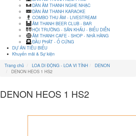
DÀN ÂM THANH NGHE NHẠC
DÀN ÂM THANH KARAOKE
COMBO THU ÂM - LIVESTREAM
ÂM THANH BEER CLUB - BAR
HỘI TRƯỜNG - SÂN KHẤU - BIỂU DIỄN
ÂM THANH CAFE - SHOP - NHÀ HÀNG
ĐẦU PHÁT - Ổ CỨNG
DỰ ÁN TIÊU BIỂU
Khuyến mãi & Sự kiện
Trang chủ
LOA DI ĐỘNG - LOA VI TÍNH
DENON
DENON HEOS 1 HS2
DENON HEOS 1 HS2