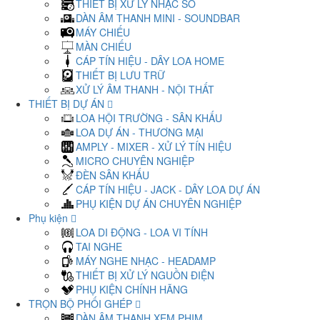
THIẾT BỊ XỬ LÝ NHẠC SỐ
DÀN ÂM THANH MINI - SOUNDBAR
MÁY CHIẾU
MÀN CHIẾU
CÁP TÍN HIỆU - DÂY LOA HOME
THIẾT BỊ LƯU TRỮ
XỬ LÝ ÂM THANH - NỘI THẤT
THIẾT BỊ DỰ ÁN
LOA HỘI TRƯỜNG - SÂN KHẤU
LOA DỰ ÁN - THƯƠNG MẠI
AMPLY - MIXER - XỬ LÝ TÍN HIỆU
MICRO CHUYÊN NGHIỆP
ĐÈN SÂN KHẤU
CÁP TÍN HIỆU - JACK - DÂY LOA DỰ ÁN
PHỤ KIỆN DỰ ÁN CHUYÊN NGHIỆP
Phụ kiện
LOA DI ĐỘNG - LOA VI TÍNH
TAI NGHE
MÁY NGHE NHẠC - HEADAMP
THIẾT BỊ XỬ LÝ NGUỒN ĐIỆN
PHỤ KIỆN CHÍNH HÃNG
TRỌN BỘ PHỐI GHÉP
DÀN ÂM THANH XEM PHIM