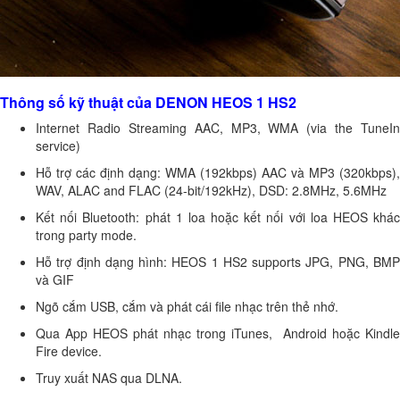
Thông số kỹ thuật của DENON HEOS 1 HS2
Internet Radio Streaming AAC, MP3, WMA (via the TuneIn
service)
Hỗ trợ các định dạng: WMA (192kbps) AAC và MP3 (320kbps),
WAV, ALAC and FLAC (24-bit/192kHz), DSD: 2.8MHz, 5.6MHz
Kết nối Bluetooth: phát 1 loa hoặc kết nối với loa HEOS khác
trong party mode.
Hỗ trợ định dạng hình: HEOS 1 HS2 supports JPG, PNG, BMP
và GIF
Ngõ cắm USB, cắm và phát cái file nhạc trên thẻ nhớ.
Qua App HEOS phát nhạc trong iTunes, Android hoặc Kindle
Fire device.
Truy xuất NAS qua DLNA.