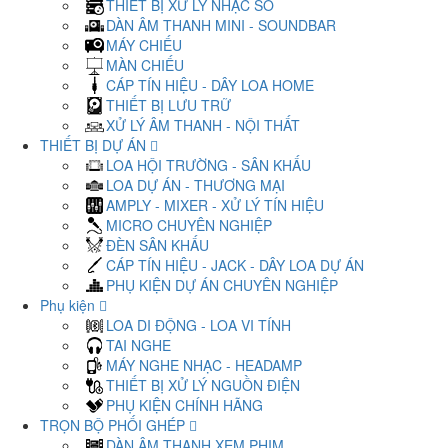
THIẾT BỊ XỬ LÝ NHẠC SỐ
DÀN ÂM THANH MINI - SOUNDBAR
MÁY CHIẾU
MÀN CHIẾU
CÁP TÍN HIỆU - DÂY LOA HOME
THIẾT BỊ LƯU TRỮ
XỬ LÝ ÂM THANH - NỘI THẤT
THIẾT BỊ DỰ ÁN
LOA HỘI TRƯỜNG - SÂN KHẤU
LOA DỰ ÁN - THƯƠNG MẠI
AMPLY - MIXER - XỬ LÝ TÍN HIỆU
MICRO CHUYÊN NGHIỆP
ĐÈN SÂN KHẤU
CÁP TÍN HIỆU - JACK - DÂY LOA DỰ ÁN
PHỤ KIỆN DỰ ÁN CHUYÊN NGHIỆP
Phụ kiện
LOA DI ĐỘNG - LOA VI TÍNH
TAI NGHE
MÁY NGHE NHẠC - HEADAMP
THIẾT BỊ XỬ LÝ NGUỒN ĐIỆN
PHỤ KIỆN CHÍNH HÃNG
TRỌN BỘ PHỐI GHÉP
DÀN ÂM THANH XEM PHIM