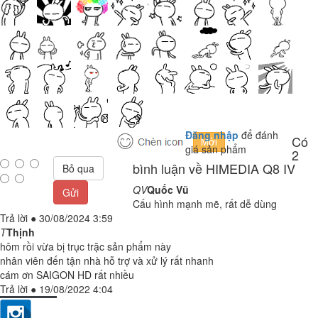
Đăng nhập
để đánh
Có
giá sản phẩm
2
bình luận về HIMEDIA Q8 IV
Bỏ qua
QV
Quốc Vũ
Gửi
Cấu hình mạnh mẽ, rất dễ dùng
Trả lời
●
30/08/2024 3:59
T
Thịnh
hôm rồi vừa bị trục trặc sản phẩm này
nhân viên đến tận nhà hỗ trợ và xử lý rất nhanh
cám ơn SAIGON HD rất nhiều
Trả lời
●
19/08/2022 4:04