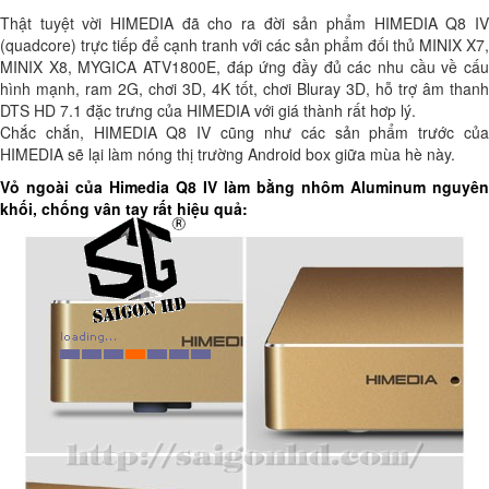
Thật tuyệt vời HIMEDIA đã cho ra đời sản phẩm HIMEDIA Q8 IV
(quadcore) trực tiếp để cạnh tranh với các sản phẩm đối thủ MINIX X7,
MINIX X8, MYGICA ATV1800E, đáp ứng đầy đủ các nhu cầu về cấu
hình mạnh, ram 2G, chơi 3D, 4K tốt, chơi Bluray 3D, hỗ trợ âm thanh
DTS HD 7.1 đặc trưng của HIMEDIA với giá thành rất hơp lý.
Chắc chắn, HIMEDIA Q8 IV cũng như các sản phẩm trước của
HIMEDIA sẽ lại làm nóng thị trường Android box giữa mùa hè này.
Vỏ ngoài của Himedia Q8 IV làm bằng nhôm Aluminum nguyên
khối, chống vân tay rất hiệu quả: