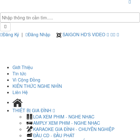
Đăng Ký
|
Đăng Nhập
SAIGON HD'S VIDEO
Giới Thiệu
Tin tức
Vì Cộng Đồng
KIẾN THỨC NGHE NHÌN
Liên Hệ
THIẾT BỊ GIA ĐÌNH
LOA XEM PHIM - NGHE NHẠC
AMPLY XEM PHIM - NGHE NHẠC
KARAOKE GIA ĐÌNH - CHUYÊN NGHIỆP
ĐẦU CD - ĐẦU PHÁT