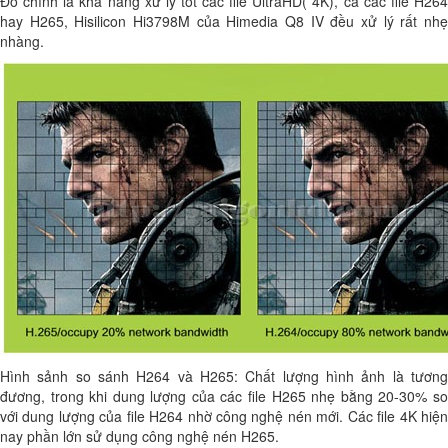
Đó chính là khả năng xử lý tốt các file UltraHD( 4K), cả các file H264
hay H265, Hisilicon Hi3798M của Himedia Q8 IV đều xử lý rất nhẹ
nhàng.
Hình sảnh so sánh H264 và H265: Chất lượng hình ảnh là tương
đương, trong khi dung lượng của các file H265 nhẹ bằng 20-30% so
với dung lượng của file H264 nhờ công nghệ nén mới. Các file 4K hiện
nay phần lớn sử dụng công nghệ nén H265.