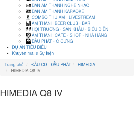
DÀN ÂM THANH NGHE NHẠC
DÀN ÂM THANH KARAOKE
COMBO THU ÂM - LIVESTREAM
ÂM THANH BEER CLUB - BAR
HỘI TRƯỜNG - SÂN KHẤU - BIỂU DIỄN
ÂM THANH CAFE - SHOP - NHÀ HÀNG
ĐẦU PHÁT - Ổ CỨNG
DỰ ÁN TIÊU BIỂU
Khuyến mãi & Sự kiện
Trang chủ
ĐẦU CD - ĐẦU PHÁT
HIMEDIA
HIMEDIA Q8 IV
HIMEDIA Q8 IV