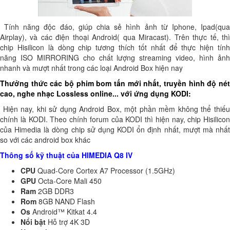
Tính năng độc đáo, giúp chia sẻ hình ảnh từ Iphone, Ipad(qua
Airplay), và các điện thoại Android( qua Miracast). Trên thực tế, thì
chip Hisilicon là dòng chip tương thích tốt nhất để thực hiện tính
năng ISO MIRRORING cho chất lượng streaming video, hình ảnh
nhanh và mượt nhất trong các loại Android Box hiện nay
Thưởng thức các bộ phim bom tấn mới nhất, truyền hình độ nét
cao, nghe nhạc Lossless online... với ứng dụng KODI:
Hiện nay, khi sử dụng Android Box, một phần mềm không thể thiếu
chính là KODI. Theo chính forum của KODI thì hiện nay, chip Hisilicon
của Himedia là dòng chip sử dụng KODI ổn định nhất, mượt mà nhất
so với các android box khác
Thông số kỹ thuật của HIMEDIA Q8 IV
CPU
Quad-Core Cortex A7 Processor (1.5GHz)
GPU
Octa-Core Mali 450
Ram
2GB DDR3
Rom
8GB NAND Flash
Os
Android™ Kitkat 4.4
Nổi bật
Hỗ trợ 4K 3D