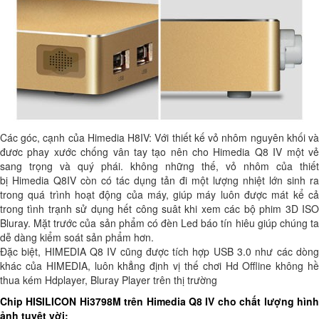
Các góc, cạnh của Himedia H8IV: Với thiết kế vỏ nhôm nguyên khối và
đươc phay xước chống vân tay tạo nên cho Himedia Q8 IV một vẻ
sang trọng và quý phái. không những thế, vỏ nhôm của thiết
bị Himedia Q8IV còn có tác dụng tản đi một lượng nhiệt lớn sinh ra
trong quá trình hoạt động của máy, giúp máy luôn được mát kể cả
trong tình trạnh sử dụng hết công suât khi xem các bộ phim 3D ISO
Bluray. Mặt trước của sản phẩm có đèn Led báo tín hiêu giúp chúng ta
dễ dàng kiểm soát sản phẩm hơn.
Đặc biệt, HIMEDIA Q8 IV cũng được tích hợp USB 3.0 như các dòng
khác của HIMEDIA, luôn khẳng định vị thế chơi Hd Offline không hề
thua kém Hdplayer, Bluray Player trên thị trường
Chip HISILICON Hi3798M trên Himedia Q8 IV cho chất lượng hình
ảnh tuyệt vời: