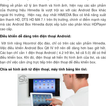
Riêng về phần xử lý âm thanh và hình ảnh, hiện nay các sản phẩm
của thương hiệu Himedia là vượt trội so với các Android Box khác
ngoài thì trường, Hiện nay, duy nhất HIMEDIA Box có khả năng xuất
âm thanh HD, DTS HD MA 7.1 trên thị trường, chính vì điểm mạnh này
mà các Android Box Himedia được xếp luôn vào phân khúc HDPlayer
cao cấp.
Điều khiển dễ dàng trên điện thoại Android:
Với tính năng Hicontrol độc đáo, chỉ có trên các sản phẩm Himedia.
Việc điều khiển Android Box Q8 IV trở nên dễ dàng hơn bao giờ hết.
Các bạn chỉ cần 1 điện thoại Android ( 4.2 trở lên, kể cả 5.0) để có thể
điều khiển box. Khi đó, điện thoại sẽ hiển thị hình ảnh của tivi, và các
bạn chỉ việc cảm ứng trực tiếp trên điện thoại để điều khiển box.
Chia sẻ hình ảnh từ điện thoại, máy tính bảng lên tivi: