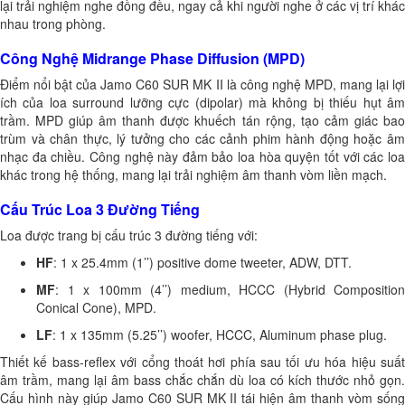
lại trải nghiệm nghe đồng đều, ngay cả khi người nghe ở các vị trí khác
nhau trong phòng.
Công Nghệ Midrange Phase Diffusion (MPD)
Điểm nổi bật của Jamo C60 SUR MK II là công nghệ MPD, mang lại lợi
ích của loa surround lưỡng cực (dipolar) mà không bị thiếu hụt âm
trầm. MPD giúp âm thanh được khuếch tán rộng, tạo cảm giác bao
trùm và chân thực, lý tưởng cho các cảnh phim hành động hoặc âm
nhạc đa chiều. Công nghệ này đảm bảo loa hòa quyện tốt với các loa
khác trong hệ thống, mang lại trải nghiệm âm thanh vòm liền mạch.
Cấu Trúc Loa 3 Đường Tiếng
Loa được trang bị cấu trúc 3 đường tiếng với:
HF
: 1 x 25.4mm (1’’) positive dome tweeter, ADW, DTT.
MF
: 1 x 100mm (4’’) medium, HCCC (Hybrid Composition
Conical Cone), MPD.
LF
: 1 x 135mm (5.25’’) woofer, HCCC, Aluminum phase plug.
Thiết kế bass-reflex với cổng thoát hơi phía sau tối ưu hóa hiệu suất
âm trầm, mang lại âm bass chắc chắn dù loa có kích thước nhỏ gọn.
Cấu hình này giúp Jamo C60 SUR MK II tái hiện âm thanh vòm sống