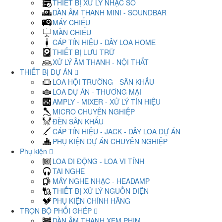
THIẾT BỊ XỬ LÝ NHẠC SỐ
DÀN ÂM THANH MINI - SOUNDBAR
MÁY CHIẾU
MÀN CHIẾU
CÁP TÍN HIỆU - DÂY LOA HOME
THIẾT BỊ LƯU TRỮ
XỬ LÝ ÂM THANH - NỘI THẤT
THIẾT BỊ DỰ ÁN
LOA HỘI TRƯỜNG - SÂN KHẤU
LOA DỰ ÁN - THƯƠNG MẠI
AMPLY - MIXER - XỬ LÝ TÍN HIỆU
MICRO CHUYÊN NGHIỆP
ĐÈN SÂN KHẤU
CÁP TÍN HIỆU - JACK - DÂY LOA DỰ ÁN
PHỤ KIỆN DỰ ÁN CHUYÊN NGHIỆP
Phụ kiện
LOA DI ĐỘNG - LOA VI TÍNH
TAI NGHE
MÁY NGHE NHẠC - HEADAMP
THIẾT BỊ XỬ LÝ NGUỒN ĐIỆN
PHỤ KIỆN CHÍNH HÃNG
TRỌN BỘ PHỐI GHÉP
DÀN ÂM THANH XEM PHIM