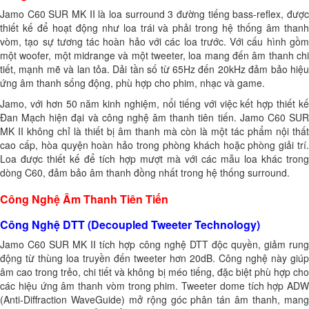
Jamo C60 SUR MK II là loa surround 3 đường tiếng bass-reflex, được
thiết kế để hoạt động như loa trái và phải trong hệ thống âm thanh
vòm, tạo sự tương tác hoàn hảo với các loa trước. Với cấu hình gồm
một woofer, một midrange và một tweeter, loa mang đến âm thanh chi
tiết, mạnh mẽ và lan tỏa. Dải tần số từ 65Hz đến 20kHz đảm bảo hiệu
ứng âm thanh sống động, phù hợp cho phim, nhạc và game.
Jamo, với hơn 50 năm kinh nghiệm, nổi tiếng với việc kết hợp thiết kế
Đan Mạch hiện đại và công nghệ âm thanh tiên tiến. Jamo C60 SUR
MK II không chỉ là thiết bị âm thanh mà còn là một tác phẩm nội thất
cao cấp, hòa quyện hoàn hảo trong phòng khách hoặc phòng giải trí.
Loa được thiết kế để tích hợp mượt mà với các mẫu loa khác trong
dòng C60, đảm bảo âm thanh đồng nhất trong hệ thống surround.
Công Nghệ Âm Thanh Tiên Tiến
Công Nghệ DTT (Decoupled Tweeter Technology)
Jamo C60 SUR MK II tích hợp công nghệ DTT độc quyền, giảm rung
động từ thùng loa truyền đến tweeter hơn 20dB. Công nghệ này giúp
âm cao trong trẻo, chi tiết và không bị méo tiếng, đặc biệt phù hợp cho
các hiệu ứng âm thanh vòm trong phim. Tweeter dome tích hợp ADW
(Anti-Diffraction WaveGuide) mở rộng góc phân tán âm thanh, mang