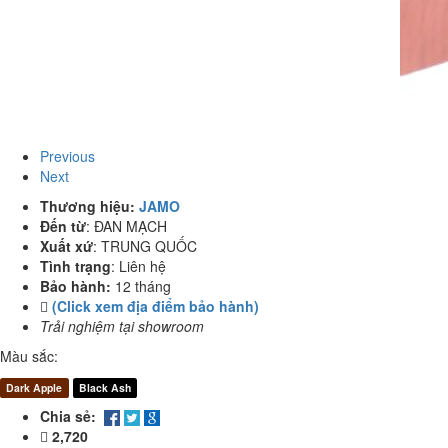
Previous
Next
Thương hiệu:
JAMO
Đến từ
:
ĐAN MẠCH
Xuất xứ
:
TRUNG QUỐC
Tình trạng
:
Liên hệ
Bảo hành:
12 tháng
(Click xem địa điểm bảo hành)
Trải nghiệm tại showroom
Màu sắc:
Dark Apple
Black Ash
Chia sẻ:
2,720