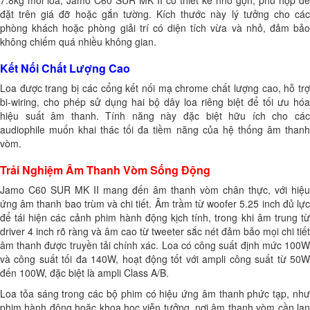
đặt trên giá đỡ hoặc gắn tường. Kích thước này lý tưởng cho các
phòng khách hoặc phòng giải trí có diện tích vừa và nhỏ, đảm bảo
không chiếm quá nhiều không gian.
Kết Nối Chất Lượng Cao
Loa được trang bị các cổng kết nối mạ chrome chất lượng cao, hỗ trợ
bi-wiring, cho phép sử dụng hai bộ dây loa riêng biệt để tối ưu hóa
hiệu suất âm thanh. Tính năng này đặc biệt hữu ích cho các
audiophile muốn khai thác tối đa tiềm năng của hệ thống âm thanh
vòm.
Trải Nghiệm Âm Thanh Vòm Sống Động
Jamo C60 SUR MK II mang đến âm thanh vòm chân thực, với hiệu
ứng âm thanh bao trùm và chi tiết. Âm trầm từ woofer 5.25 inch đủ lực
để tái hiện các cảnh phim hành động kịch tính, trong khi âm trung từ
driver 4 inch rõ ràng và âm cao từ tweeter sắc nét đảm bảo mọi chi tiết
âm thanh được truyền tải chính xác. Loa có công suất định mức 100W
và công suất tối đa 140W, hoạt động tốt với ampli công suất từ 50W
đến 100W, đặc biệt là ampli Class A/B.
Loa tỏa sáng trong các bộ phim có hiệu ứng âm thanh phức tạp, như
phim hành động hoặc khoa học viễn tưởng, nơi âm thanh vòm cần lan