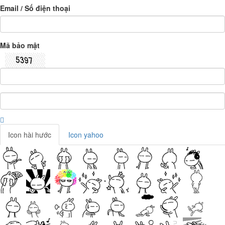
Email / Số điện thoại
Mã bảo mật
Icon hài hước
Icon yahoo