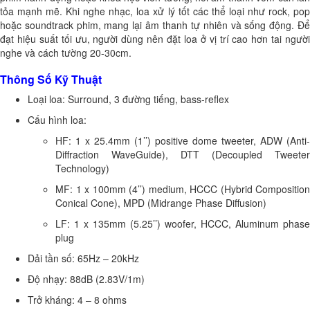
tỏa mạnh mẽ. Khi nghe nhạc, loa xử lý tốt các thể loại như rock, pop
hoặc soundtrack phim, mang lại âm thanh tự nhiên và sống động. Để
đạt hiệu suất tối ưu, người dùng nên đặt loa ở vị trí cao hơn tai người
nghe và cách tường 20-30cm.
Thông Số Kỹ Thuật
Loại loa: Surround, 3 đường tiếng, bass-reflex
Cấu hình loa:
HF: 1 x 25.4mm (1’’) positive dome tweeter, ADW (Anti-
Diffraction WaveGuide), DTT (Decoupled Tweeter
Technology)
MF: 1 x 100mm (4’’) medium, HCCC (Hybrid Composition
Conical Cone), MPD (Midrange Phase Diffusion)
LF: 1 x 135mm (5.25’’) woofer, HCCC, Aluminum phase
plug
Dải tần số: 65Hz – 20kHz
Độ nhạy: 88dB (2.83V/1m)
Trở kháng: 4 – 8 ohms