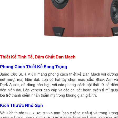
Thiết Kế Tinh Tế, Đậm Chất Đan Mạch
Phong Cách Thiết Kế Sang Trọng
Jamo C60 SUR MK II mang phong cách thiết kế Đan Mạch với đường
nét mượt mà, hiện đại. Loa có hai tùy chọn màu sắc: Black Ash và
Dark Apple, dễ dàng hòa hợp với các phong cách nội thất từ cổ điển
đến hiện đại. Lớp veneer cao cấp và các chi tiết hoàn thiện tỉ mỉ giúp
loa trở thành điểm nhấn thẩm mỹ trong không gian giải trí.
Kích Thước Nhỏ Gọn
Với kích thước 233 x 321 x 225 mm (cao x rộng x sâu) và trọng lượng
7.8kg mỗi loa, Jamo C60 SUR MK II có thiết kế nhỏ gọn, phù hợp để