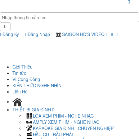
Đăng Ký
|
Đăng Nhập
SAIGON HD'S VIDEO
Giới Thiệu
Tin tức
Vì Cộng Đồng
KIẾN THỨC NGHE NHÌN
Liên Hệ
THIẾT BỊ GIA ĐÌNH
LOA XEM PHIM - NGHE NHẠC
AMPLY XEM PHIM - NGHE NHẠC
KARAOKE GIA ĐÌNH - CHUYÊN NGHIỆP
ĐẦU CD - ĐẦU PHÁT