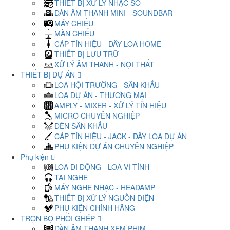
THIẾT BỊ XỬ LÝ NHẠC SỐ
DÀN ÂM THANH MINI - SOUNDBAR
MÁY CHIẾU
MÀN CHIẾU
CÁP TÍN HIỆU - DÂY LOA HOME
THIẾT BỊ LƯU TRỮ
XỬ LÝ ÂM THANH - NỘI THẤT
THIẾT BỊ DỰ ÁN
LOA HỘI TRƯỜNG - SÂN KHẤU
LOA DỰ ÁN - THƯƠNG MẠI
AMPLY - MIXER - XỬ LÝ TÍN HIỆU
MICRO CHUYÊN NGHIỆP
ĐÈN SÂN KHẤU
CÁP TÍN HIỆU - JACK - DÂY LOA DỰ ÁN
PHỤ KIỆN DỰ ÁN CHUYÊN NGHIỆP
Phụ kiện
LOA DI ĐỘNG - LOA VI TÍNH
TAI NGHE
MÁY NGHE NHẠC - HEADAMP
THIẾT BỊ XỬ LÝ NGUỒN ĐIỆN
PHỤ KIỆN CHÍNH HÃNG
TRỌN BỘ PHỐI GHÉP
DÀN ÂM THANH XEM PHIM