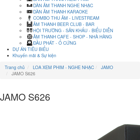
DÀN ÂM THANH NGHE NHẠC
DÀN ÂM THANH KARAOKE
COMBO THU ÂM - LIVESTREAM
ÂM THANH BEER CLUB - BAR
HỘI TRƯỜNG - SÂN KHẤU - BIỂU DIỄN
ÂM THANH CAFE - SHOP - NHÀ HÀNG
ĐẦU PHÁT - Ổ CỨNG
DỰ ÁN TIÊU BIỂU
Khuyến mãi & Sự kiện
Trang chủ
LOA XEM PHIM - NGHE NHẠC
JAMO
JAMO S626
JAMO S626