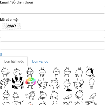
Email / Số điện thoại
Mã bảo mật
Icon hài hước
Icon yahoo