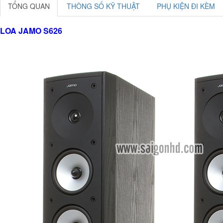
TỔNG QUAN
THÔNG SỐ KỸ THUẬT
PHỤ KIỆN ĐI KÈM
LOA JAMO S626