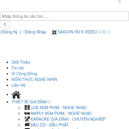
Đăng Ký
|
Đăng Nhập
SAIGON HD'S VIDEO
Giới Thiệu
Tin tức
Vì Cộng Đồng
KIẾN THỨC NGHE NHÌN
Liên Hệ
THIẾT BỊ GIA ĐÌNH
LOA XEM PHIM - NGHE NHẠC
AMPLY XEM PHIM - NGHE NHẠC
KARAOKE GIA ĐÌNH - CHUYÊN NGHIỆP
ĐẦU CD - ĐẦU PHÁT