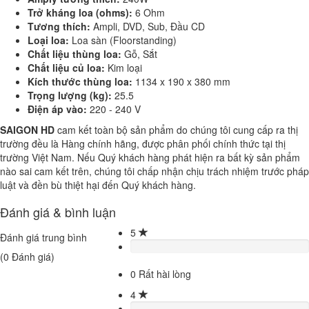
Trở kháng loa (ohms):
6 Ohm
Tương thích:
Ampli, DVD, Sub, Đầu CD
Loại loa:
Loa sàn (Floorstanding)
Chất liệu thùng loa:
Gỗ, Sắt
Chất liệu củ loa:
Kim loại
K
ích thước thùng loa:
1134 x 190 x 380 mm
Trọng lượng (kg):
25.5
Điện áp vào:
220 - 240 V
SAIGON HD
cam kết toàn bộ sản phẩm do chúng tôi cung cấp ra thị
trường đều là Hàng chính hãng, được phân phối chính thức tại thị
trường Việt Nam. Nếu Quý khách hàng phát hiện ra bất kỳ sản phẩm
nào sai cam kết trên, chúng tôi chấp nhận chịu trách nhiệm trước pháp
luật và đền bù thiệt hại đến Quý khách hàng.
Đánh giá & bình luận
5
Đánh giá trung bình
(
0
Đánh giá)
0
Rất hài lòng
4