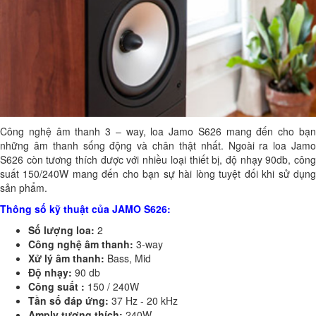
Công nghệ âm thanh 3 – way, loa Jamo S626 mang đến cho bạn
những âm thanh sống động và chân thật nhất. Ngoài ra loa Jamo
S626 còn tương thích được với nhiều loại thiết bị, độ nhạy 90db, công
suất 150/240W mang đến cho bạn sự hài lòng tuyệt đối khi sử dụng
sản phẩm.
Thông số kỹ thuật của JAMO S626:
Số lượng loa:
2
Công nghệ âm thanh:
3-way
Xử lý âm thanh:
Bass, Mid
Độ nhạy:
90 db
Công suất :
150 / 240W
Tần số đáp ứng:
37 Hz - 20 kHz
Amply tương thích:
240W