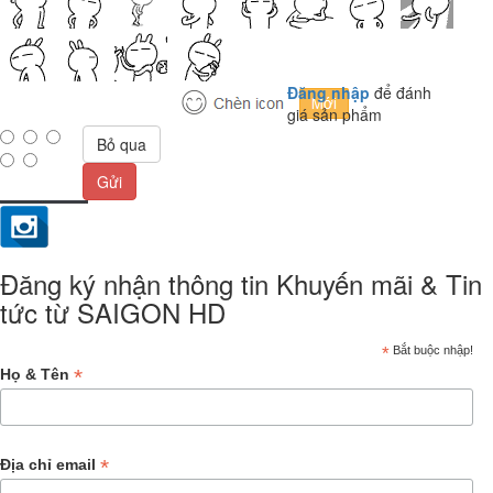
Đăng nhập
để đánh
giá sản phẩm
Bỏ qua
Gửi
Đăng ký nhận thông tin Khuyến mãi & Tin
tức từ SAIGON HD
*
Bắt buộc nhập!
*
Họ & Tên
*
Địa chỉ email