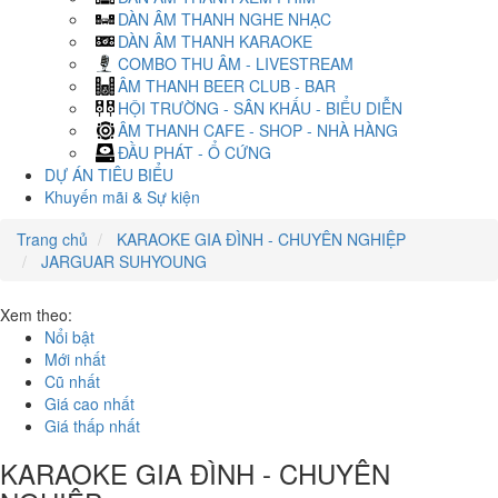
DÀN ÂM THANH NGHE NHẠC
DÀN ÂM THANH KARAOKE
COMBO THU ÂM - LIVESTREAM
ÂM THANH BEER CLUB - BAR
HỘI TRƯỜNG - SÂN KHẤU - BIỂU DIỄN
ÂM THANH CAFE - SHOP - NHÀ HÀNG
ĐẦU PHÁT - Ổ CỨNG
DỰ ÁN TIÊU BIỂU
Khuyến mãi & Sự kiện
Trang chủ
KARAOKE GIA ĐÌNH - CHUYÊN NGHIỆP
JARGUAR SUHYOUNG
Xem theo:
Nổi bật
Mới nhất
Cũ nhất
Giá cao nhất
Giá thấp nhất
KARAOKE GIA ĐÌNH - CHUYÊN