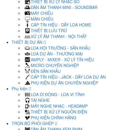
THIẾT BỊ XỬ LÝ NHẠC SỐ
DÀN ÂM THANH MINI - SOUNDBAR
MÁY CHIẾU
MÀN CHIẾU
CÁP TÍN HIỆU - DÂY LOA HOME
THIẾT BỊ LƯU TRỮ
XỬ LÝ ÂM THANH - NỘI THẤT
THIẾT BỊ DỰ ÁN
LOA HỘI TRƯỜNG - SÂN KHẤU
LOA DỰ ÁN - THƯƠNG MẠI
AMPLY - MIXER - XỬ LÝ TÍN HIỆU
MICRO CHUYÊN NGHIỆP
ĐÈN SÂN KHẤU
CÁP TÍN HIỆU - JACK - DÂY LOA DỰ ÁN
PHỤ KIỆN DỰ ÁN CHUYÊN NGHIỆP
Phụ kiện
LOA DI ĐỘNG - LOA VI TÍNH
TAI NGHE
MÁY NGHE NHẠC - HEADAMP
THIẾT BỊ XỬ LÝ NGUỒN ĐIỆN
PHỤ KIỆN CHÍNH HÃNG
TRỌN BỘ PHỐI GHÉP
DÀN ÂM THANH XEM PHIM