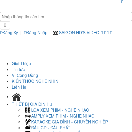
Đăng Ký
|
Đăng Nhập
SAIGON HD'S VIDEO
Giới Thiệu
Tin tức
Vì Cộng Đồng
KIẾN THỨC NGHE NHÌN
Liên Hệ
THIẾT BỊ GIA ĐÌNH
LOA XEM PHIM - NGHE NHẠC
AMPLY XEM PHIM - NGHE NHẠC
KARAOKE GIA ĐÌNH - CHUYÊN NGHIỆP
ĐẦU CD - ĐẦU PHÁT