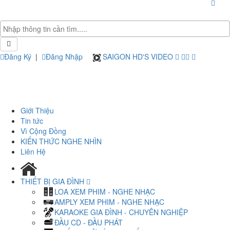
Đăng Ký
|
Đăng Nhập
SAIGON HD'S VIDEO
Giới Thiệu
Tin tức
Vì Cộng Đồng
KIẾN THỨC NGHE NHÌN
Liên Hệ
THIẾT BỊ GIA ĐÌNH
LOA XEM PHIM - NGHE NHẠC
AMPLY XEM PHIM - NGHE NHẠC
KARAOKE GIA ĐÌNH - CHUYÊN NGHIỆP
ĐẦU CD - ĐẦU PHÁT