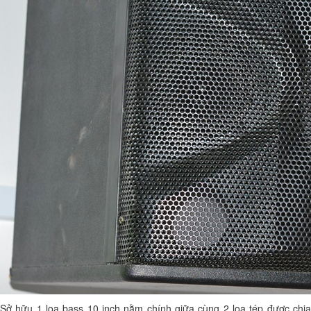
Sở hữu 1 loa bass 10 inch nằm chính giữa cùng 2 loa tép được chia