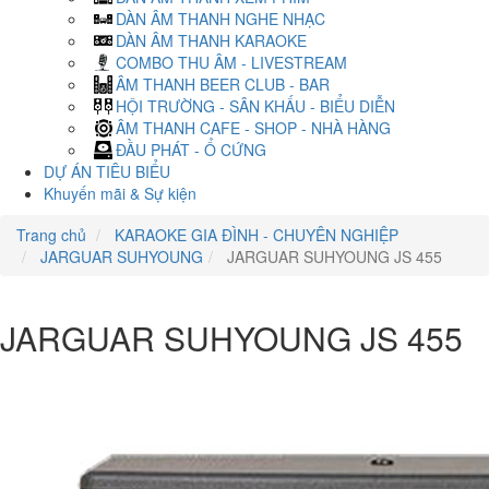
DÀN ÂM THANH NGHE NHẠC
DÀN ÂM THANH KARAOKE
COMBO THU ÂM - LIVESTREAM
ÂM THANH BEER CLUB - BAR
HỘI TRƯỜNG - SÂN KHẤU - BIỂU DIỄN
ÂM THANH CAFE - SHOP - NHÀ HÀNG
ĐẦU PHÁT - Ổ CỨNG
DỰ ÁN TIÊU BIỂU
Khuyến mãi & Sự kiện
Trang chủ
KARAOKE GIA ĐÌNH - CHUYÊN NGHIỆP
JARGUAR SUHYOUNG
JARGUAR SUHYOUNG JS 455
JARGUAR SUHYOUNG JS 455