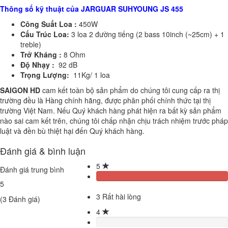
Thông số kỹ thuật của JARGUAR SUHYOUNG JS 455
Công Suất Loa :
450W
Cấu Trúc Loa:
3 loa 2 đường tiếng (2 bass 10inch (~25cm) + 1
treble)
Trở Kháng :
8 Ohm
Độ Nhạy :
92 dB
Trọng Lượng:
11Kg/ 1 loa
SAIGON HD
cam kết toàn bộ sản phẩm do chúng tôi cung cấp ra thị
trường đều là Hàng chính hãng, được phân phối chính thức tại thị
trường Việt Nam. Nếu Quý khách hàng phát hiện ra bất kỳ sản phẩm
nào sai cam kết trên, chúng tôi chấp nhận chịu trách nhiệm trước pháp
luật và đền bù thiệt hại đến Quý khách hàng.
Đánh giá & bình luận
5
Đánh giá trung bình
5
3
Rất hài lòng
(
3
Đánh giá)
4