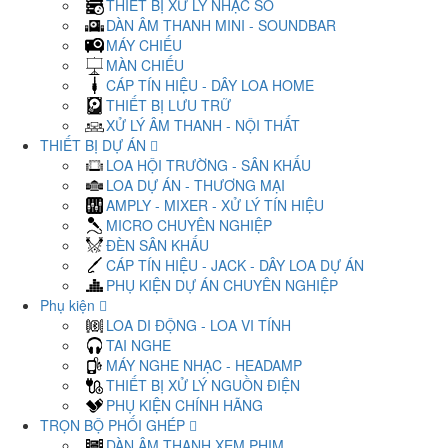
THIẾT BỊ XỬ LÝ NHẠC SỐ
DÀN ÂM THANH MINI - SOUNDBAR
MÁY CHIẾU
MÀN CHIẾU
CÁP TÍN HIỆU - DÂY LOA HOME
THIẾT BỊ LƯU TRỮ
XỬ LÝ ÂM THANH - NỘI THẤT
THIẾT BỊ DỰ ÁN
LOA HỘI TRƯỜNG - SÂN KHẤU
LOA DỰ ÁN - THƯƠNG MẠI
AMPLY - MIXER - XỬ LÝ TÍN HIỆU
MICRO CHUYÊN NGHIỆP
ĐÈN SÂN KHẤU
CÁP TÍN HIỆU - JACK - DÂY LOA DỰ ÁN
PHỤ KIỆN DỰ ÁN CHUYÊN NGHIỆP
Phụ kiện
LOA DI ĐỘNG - LOA VI TÍNH
TAI NGHE
MÁY NGHE NHẠC - HEADAMP
THIẾT BỊ XỬ LÝ NGUỒN ĐIỆN
PHỤ KIỆN CHÍNH HÃNG
TRỌN BỘ PHỐI GHÉP
DÀN ÂM THANH XEM PHIM