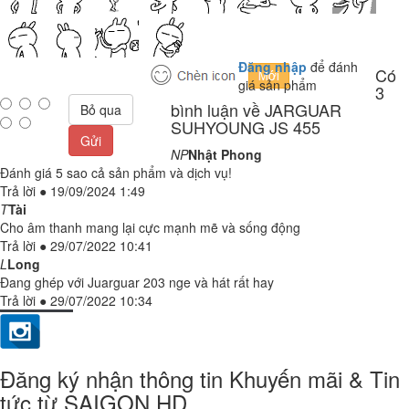
Đăng nhập
để đánh
Có
giá sản phẩm
3
bình luận về JARGUAR
Bỏ qua
SUHYOUNG JS 455
Gửi
NP
Nhật Phong
Đánh giá 5 sao cả sản phẩm và dịch vụ!
Trả lời
●
19/09/2024 1:49
T
Tài
Cho âm thanh mang lại cực mạnh mẽ và sống động
Trả lời
●
29/07/2022 10:41
L
Long
Đang ghép với Juarguar 203 nge và hát rất hay
Trả lời
●
29/07/2022 10:34
Đăng ký nhận thông tin Khuyến mãi & Tin
tức từ SAIGON HD