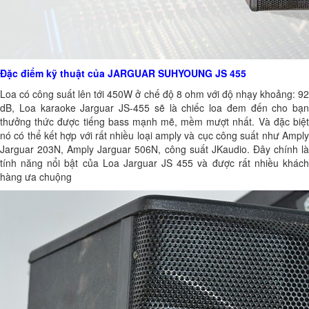
Đặc điểm kỹ thuật của JARGUAR SUHYOUNG JS 455
Loa có công suất lên tới 450W ở chế độ 8 ohm với độ nhạy khoảng: 92
dB, Loa karaoke Jarguar JS-455 sẽ là chiếc loa đem đến cho bạn
thưởng thức được tiếng bass mạnh mẽ, mềm mượt nhất. Và đặc biệt
nó có thể kết hợp với rất nhiều loại amply và cục công suất như Amply
Jarguar 203N, Amply Jarguar 506N, công suất JKaudio. Đây chính là
tính năng nổi bật của Loa Jarguar JS 455 và được rất nhiều khách
hàng ưa chuộng