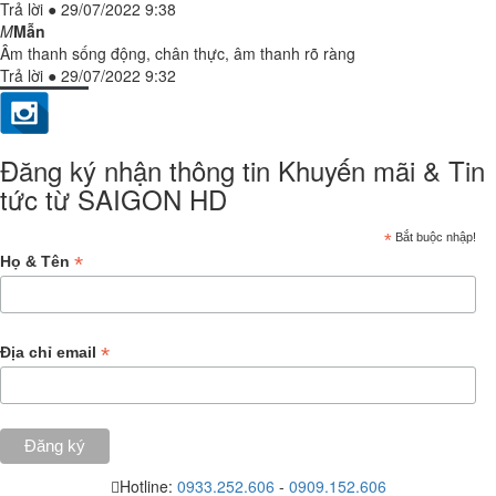
Trả lời
●
29/07/2022 9:38
M
Mẫn
Âm thanh sống động, chân thực, âm thanh rõ ràng
Trả lời
●
29/07/2022 9:32
Đăng ký nhận thông tin Khuyến mãi & Tin
tức từ SAIGON HD
*
Bắt buộc nhập!
*
Họ & Tên
*
Địa chỉ email
Hotline:
0933.252.606
-
0909.152.606