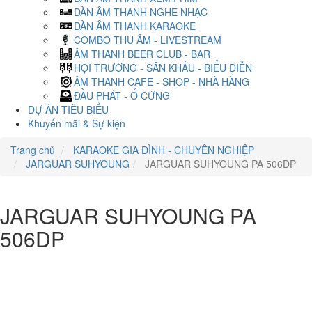
DÀN ÂM THANH NGHE NHẠC
DÀN ÂM THANH KARAOKE
COMBO THU ÂM - LIVESTREAM
ÂM THANH BEER CLUB - BAR
HỘI TRƯỜNG - SÂN KHẤU - BIỂU DIỄN
ÂM THANH CAFE - SHOP - NHÀ HÀNG
ĐẦU PHÁT - Ổ CỨNG
DỰ ÁN TIÊU BIỂU
Khuyến mãi & Sự kiện
Trang chủ
KARAOKE GIA ĐÌNH - CHUYÊN NGHIỆP
JARGUAR SUHYOUNG
JARGUAR SUHYOUNG PA 506DP
JARGUAR SUHYOUNG PA
506DP