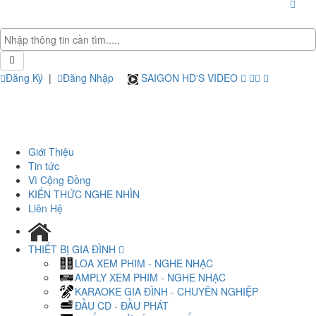
Đăng Ký
|
Đăng Nhập
SAIGON HD'S VIDEO
Giới Thiệu
Tin tức
Vì Cộng Đồng
KIẾN THỨC NGHE NHÌN
Liên Hệ
THIẾT BỊ GIA ĐÌNH
LOA XEM PHIM - NGHE NHẠC
AMPLY XEM PHIM - NGHE NHẠC
KARAOKE GIA ĐÌNH - CHUYÊN NGHIỆP
ĐẦU CD - ĐẦU PHÁT