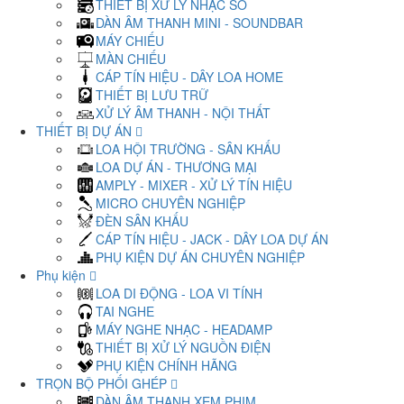
THIẾT BỊ XỬ LÝ NHẠC SỐ
DÀN ÂM THANH MINI - SOUNDBAR
MÁY CHIẾU
MÀN CHIẾU
CÁP TÍN HIỆU - DÂY LOA HOME
THIẾT BỊ LƯU TRỮ
XỬ LÝ ÂM THANH - NỘI THẤT
THIẾT BỊ DỰ ÁN
LOA HỘI TRƯỜNG - SÂN KHẤU
LOA DỰ ÁN - THƯƠNG MẠI
AMPLY - MIXER - XỬ LÝ TÍN HIỆU
MICRO CHUYÊN NGHIỆP
ĐÈN SÂN KHẤU
CÁP TÍN HIỆU - JACK - DÂY LOA DỰ ÁN
PHỤ KIỆN DỰ ÁN CHUYÊN NGHIỆP
Phụ kiện
LOA DI ĐỘNG - LOA VI TÍNH
TAI NGHE
MÁY NGHE NHẠC - HEADAMP
THIẾT BỊ XỬ LÝ NGUỒN ĐIỆN
PHỤ KIỆN CHÍNH HÃNG
TRỌN BỘ PHỐI GHÉP
DÀN ÂM THANH XEM PHIM