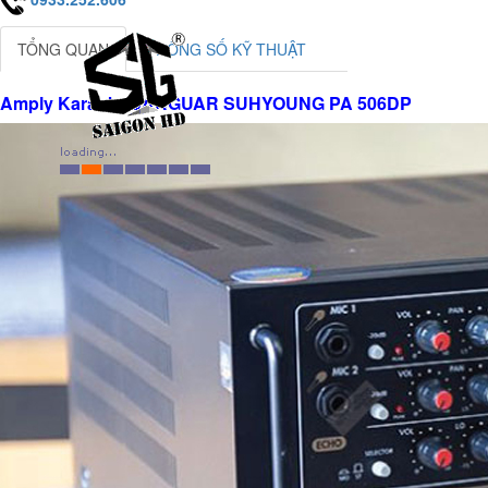
TỔNG QUAN
THÔNG SỐ KỸ THUẬT
Amply Karaoke JARGUAR SUHYOUNG PA 506DP