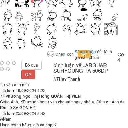
Đăng nhập
để đánh
Có
giá sản phẩm
4
bình luận về JARGUAR
Bỏ qua
SUHYOUNG PA 506DP
Gửi
HT
Huy Thanh
Tư vấn anh nhé
Trả lời
●
19/09/2024 1:22
TH
Phương Ngô Thị Hồng
QUẢN TRỊ VIÊN
Chào Anh, KD sẽ liên hệ tư vấn cho anh ngay nhé ạ. Cảm ơn Anh đã
liên hệ SAIGON HD.
Trả lời
●
25/09/2024 2:42
N
Nam
Hàng chính hãng, giá cả hợp lý