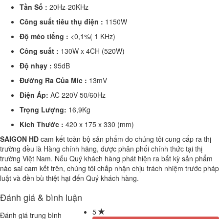
Tần Số :
20Hz-20KHz
Công suất tiêu thụ điện :
1150W
Độ méo tiếng :
<0,1%( 1 KHz)
Công suất :
130W x 4CH (520W)
Độ nhạy :
95dB
Đường Ra Của Míc :
13mV
Điện Áp:
AC 220V 50/60Hz
Trọng Lượng:
16,9Kg
Kích Thước :
420 x 175 x 330 (mm)
SAIGON HD
cam kết toàn bộ sản phẩm do chúng tôi cung cấp ra thị
trường đều là Hàng chính hãng, được phân phối chính thức tại thị
trường Việt Nam. Nếu Quý khách hàng phát hiện ra bất kỳ sản phẩm
nào sai cam kết trên, chúng tôi chấp nhận chịu trách nhiệm trước pháp
luật và đền bù thiệt hại đến Quý khách hàng.
Đánh giá & bình luận
5
Đánh giá trung bình