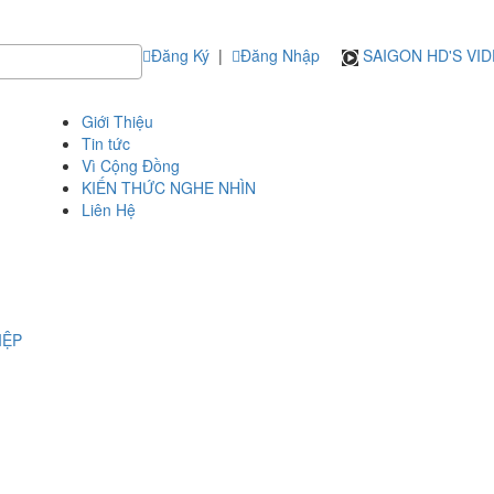
Đăng Ký
|
Đăng Nhập
SAIGON HD'S VI
Giới Thiệu
Tin tức
Vì Cộng Đồng
KIẾN THỨC NGHE NHÌN
Liên Hệ
IỆP