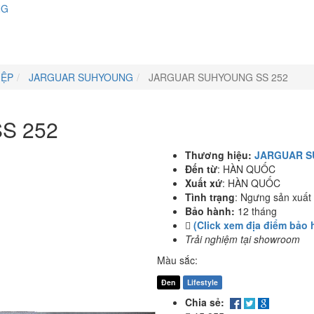
NG
IỆP
JARGUAR SUHYOUNG
JARGUAR SUHYOUNG SS 252
S 252
Thương hiệu:
JARGUAR 
Đến từ
:
HÀN QUỐC
Xuất xứ
:
HÀN QUỐC
Tình trạng
:
Ngưng sản xuất
Bảo hành:
12 tháng
(Click xem địa điểm bảo 
Trải nghiệm tại showroom
Màu sắc:
Đen
Lifestyle
Chia sẻ: