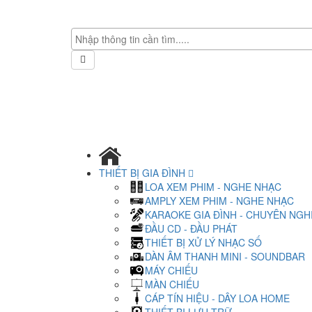
THIẾT BỊ GIA ĐÌNH
LOA XEM PHIM - NGHE NHẠC
AMPLY XEM PHIM - NGHE NHẠC
KARAOKE GIA ĐÌNH - CHUYÊN NGH
ĐẦU CD - ĐẦU PHÁT
THIẾT BỊ XỬ LÝ NHẠC SỐ
DÀN ÂM THANH MINI - SOUNDBAR
MÁY CHIẾU
MÀN CHIẾU
CÁP TÍN HIỆU - DÂY LOA HOME