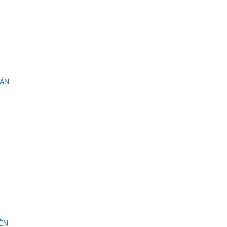
 ÁN
IỄN