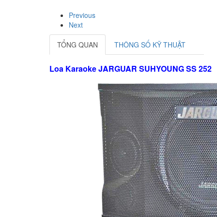
Previous
Next
TỔNG QUAN
THÔNG SỐ KỸ THUẬT
Loa Karaoke JARGUAR SUHYOUNG SS 252