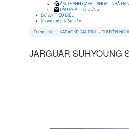
ÂM THANH CAFE - SHOP - NHÀ HÀ
ĐẦU PHÁT - Ổ CỨNG
DỰ ÁN TIÊU BIỂU
Khuyến mãi & Sự kiện
Trang chủ
KARAOKE GIA ĐÌNH - CHUYÊN NGH
JARGUAR SUHYOUNG S