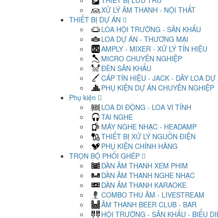
THIẾT BỊ LƯU TRỮ
XỬ LÝ ÂM THANH - NỘI THẤT
THIẾT BỊ DỰ ÁN
LOA HỘI TRƯỜNG - SÂN KHẤU
LOA DỰ ÁN - THƯƠNG MẠI
AMPLY - MIXER - XỬ LÝ TÍN HIỆU
MICRO CHUYÊN NGHIỆP
ĐÈN SÂN KHẤU
CÁP TÍN HIỆU - JACK - DÂY LOA DỰ
PHỤ KIỆN DỰ ÁN CHUYÊN NGHIỆP
Phụ kiện
LOA DI ĐỘNG - LOA VI TÍNH
TAI NGHE
MÁY NGHE NHẠC - HEADAMP
THIẾT BỊ XỬ LÝ NGUỒN ĐIỆN
PHỤ KIỆN CHÍNH HÃNG
TRỌN BỘ PHỐI GHÉP
DÀN ÂM THANH XEM PHIM
DÀN ÂM THANH NGHE NHẠC
DÀN ÂM THANH KARAOKE
COMBO THU ÂM - LIVESTREAM
ÂM THANH BEER CLUB - BAR
HỘI TRƯỜNG - SÂN KHẤU - BIỂU D