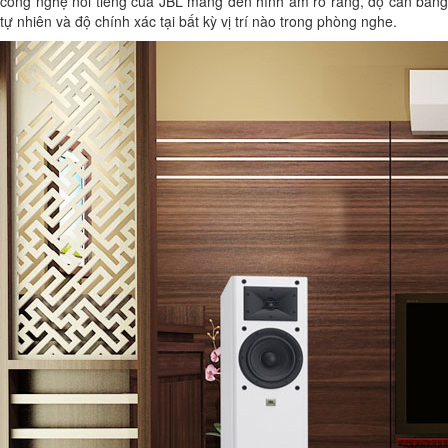
công nghệ nổi tiếng của JBL mang đến hình âm rõ ràng, độ cân bằng
tự nhiên và độ chính xác tại bất kỳ vị trí nào trong phòng nghe.