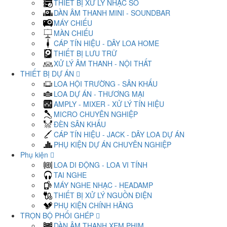
THIẾT BỊ XỬ LÝ NHẠC SỐ
DÀN ÂM THANH MINI - SOUNDBAR
MÁY CHIẾU
MÀN CHIẾU
CÁP TÍN HIỆU - DÂY LOA HOME
THIẾT BỊ LƯU TRỮ
XỬ LÝ ÂM THANH - NỘI THẤT
THIẾT BỊ DỰ ÁN
LOA HỘI TRƯỜNG - SÂN KHẤU
LOA DỰ ÁN - THƯƠNG MẠI
AMPLY - MIXER - XỬ LÝ TÍN HIỆU
MICRO CHUYÊN NGHIỆP
ĐÈN SÂN KHẤU
CÁP TÍN HIỆU - JACK - DÂY LOA DỰ ÁN
PHỤ KIỆN DỰ ÁN CHUYÊN NGHIỆP
Phụ kiện
LOA DI ĐỘNG - LOA VI TÍNH
TAI NGHE
MÁY NGHE NHẠC - HEADAMP
THIẾT BỊ XỬ LÝ NGUỒN ĐIỆN
PHỤ KIỆN CHÍNH HÃNG
TRỌN BỘ PHỐI GHÉP
DÀN ÂM THANH XEM PHIM