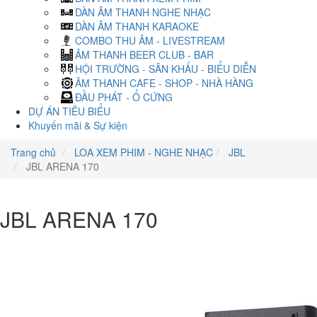
DÀN ÂM THANH NGHE NHẠC
DÀN ÂM THANH KARAOKE
COMBO THU ÂM - LIVESTREAM
ÂM THANH BEER CLUB - BAR
HỘI TRƯỜNG - SÂN KHẤU - BIỂU DIỄN
ÂM THANH CAFE - SHOP - NHÀ HÀNG
ĐẦU PHÁT - Ổ CỨNG
DỰ ÁN TIÊU BIỂU
Khuyến mãi & Sự kiện
Trang chủ
LOA XEM PHIM - NGHE NHẠC
JBL
JBL ARENA 170
JBL ARENA 170