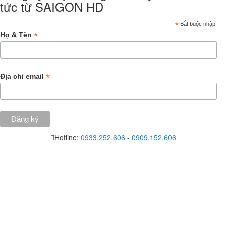
tức từ SAIGON HD
*
Bắt buộc nhập!
*
Họ & Tên
*
Địa chỉ email
Hotline:
0933.252.606
-
0909.152.606