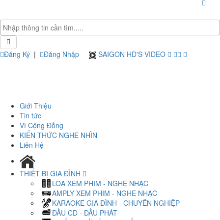
Đăng Ký
|
Đăng Nhập
SAIGON HD'S VIDEO
Giới Thiệu
Tin tức
Vì Cộng Đồng
KIẾN THỨC NGHE NHÌN
Liên Hệ
THIẾT BỊ GIA ĐÌNH
LOA XEM PHIM - NGHE NHẠC
AMPLY XEM PHIM - NGHE NHẠC
KARAOKE GIA ĐÌNH - CHUYÊN NGHIỆP
ĐẦU CD - ĐẦU PHÁT