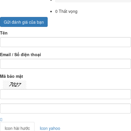
0
Thất vọng
Gửi đánh giá của bạn
Tên
Email / Số điện thoại
Mã bảo mật
Icon hài hước
Icon yahoo