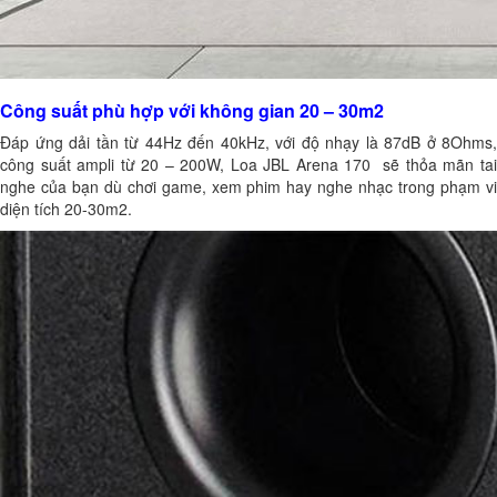
Công suất phù hợp với không gian 20 – 30m2
Đáp ứng dải tần từ 44Hz đến 40kHz, với độ nhạy là 87dB ở 8Ohms,
công suất ampli từ 20 – 200W, Loa JBL Arena 170 sẽ thỏa mãn tai
nghe của bạn dù chơi game, xem phim hay nghe nhạc trong phạm vi
diện tích 20-30m2.