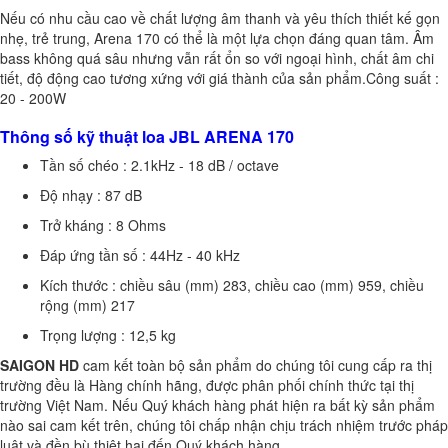
Nếu có nhu cầu cao về chất lượng âm thanh và yêu thích thiết kế gọn
nhẹ, trẻ trung, Arena 170 có thể là một lựa chọn đáng quan tâm. Âm
bass không quá sâu nhưng vẫn rất ổn so với ngoại hình, chất âm chi
tiết, độ động cao tương xứng với giá thành của sản phẩm.
Công suất :
20 - 200W
Thông số kỹ thuật loa JBL ARENA 170
Tần số chéo : 2.1kHz - 18 dB / octave
Độ nhạy : 87 dB
Trở kháng : 8 Ohms
Đáp ứng tần số : 44Hz - 40 kHz
Kích thước : chiều sâu (mm) 283, chiều cao (mm) 959, chiều
rộng (mm) 217
Trọng lượng : 12,5 kg
SAIGON HD
cam kết toàn bộ sản phẩm do chúng tôi cung cấp ra thị
trường đều là Hàng chính hãng, được phân phối chính thức tại thị
trường Việt Nam. Nếu Quý khách hàng phát hiện ra bất kỳ sản phẩm
nào sai cam kết trên, chúng tôi chấp nhận chịu trách nhiệm trước pháp
luật và đền bù thiệt hại đến Quý khách hàng.