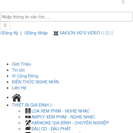
Đăng Ký
|
Đăng Nhập
SAIGON HD'S VIDEO
Giới Thiệu
Tin tức
Vì Cộng Đồng
KIẾN THỨC NGHE NHÌN
Liên Hệ
THIẾT BỊ GIA ĐÌNH
LOA XEM PHIM - NGHE NHẠC
AMPLY XEM PHIM - NGHE NHẠC
KARAOKE GIA ĐÌNH - CHUYÊN NGHIỆP
ĐẦU CD - ĐẦU PHÁT