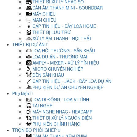
THIẾT BỊ XỬ LÝ NHẠC SỐ
DÀN ÂM THANH MINI - SOUNDBAR
MÁY CHIẾU
MÀN CHIẾU
CÁP TÍN HIỆU - DÂY LOA HOME
THIẾT BỊ LƯU TRỮ
XỬ LÝ ÂM THANH - NỘI THẤT
THIẾT BỊ DỰ ÁN
LOA HỘI TRƯỜNG - SÂN KHẤU
LOA DỰ ÁN - THƯƠNG MẠI
AMPLY - MIXER - XỬ LÝ TÍN HIỆU
MICRO CHUYÊN NGHIỆP
ĐÈN SÂN KHẤU
CÁP TÍN HIỆU - JACK - DÂY LOA DỰ ÁN
PHỤ KIỆN DỰ ÁN CHUYÊN NGHIỆP
Phụ kiện
LOA DI ĐỘNG - LOA VI TÍNH
TAI NGHE
MÁY NGHE NHẠC - HEADAMP
THIẾT BỊ XỬ LÝ NGUỒN ĐIỆN
PHỤ KIỆN CHÍNH HÃNG
TRỌN BỘ PHỐI GHÉP
DÀN ÂM THANH XEM PHIM