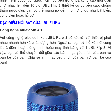
nhiên. Pin 3000mAh được tích hợp bên trong loa cung cấp thời gian
chơi nhạc lên đến 10 giờ.
JBL Flip 3
thiết kế có độ bền cao, chốn
thấm nước giúp bạn có thể mang nó đến mọi nơi ví dụ như bãi biển,
công viên hoặc hồ bơi.
ĐẶC ĐIỂM NỔI BẬT CỦA JBL FLIP 3
Công nghệ bluetooth 4.1
Với công nghệ bluetooth 4.1,
JBL FLip 3
sẽ kết nối với thiết bị phá
nhạc nhanh hơn và chất lượng hơn. Ngoài ra, bạn có thể kết nối cùng
lúc 3 điện thoại thông minh hoặc máy tính bảng với 1 JBL Flip 3. Vì
vậy, bạn có thể chuyển đổi giữa các bản nhạc yêu thích của bạn và
bạn bè của bạn. Chia sẻ âm nhạc yêu thích của bạn với bạn bè của
bạn!