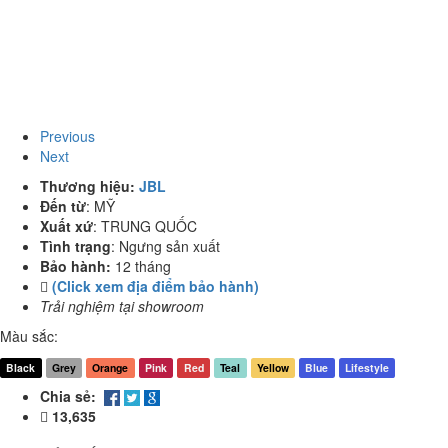
Previous
Next
Thương hiệu:
JBL
Đến từ
:
MỸ
Xuất xứ
:
TRUNG QUỐC
Tình trạng
:
Ngưng sản xuất
Bảo hành:
12 tháng
(Click xem địa điểm bảo hành)
Trải nghiệm tại showroom
Màu sắc:
Black
Grey
Orange
Pink
Red
Teal
Yellow
Blue
Lifestyle
Chia sẻ:
13,635