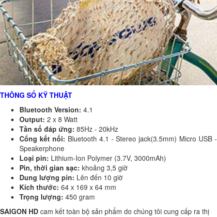
THÔNG SỐ KỸ THUẬT
Bluetooth Version:
4.1
Output:
2 x 8 Watt
Tần số đáp ứng:
85Hz - 20kHz
Cổng kết nối:
Bluetooth 4.1 - Stereo jack(3.5mm) Micro USB 
Speakerphone
Loại pin:
Lithium-Ion Polymer (3.7V, 3000mAh)
Pin, thời gian sạc:
khoảng 3,5 giờ
Dung lượng pin:
Lên đến 10 giờ
Kích thước:
64 x 169 x 64 mm
Trọng lượng:
450 gram
SAIGON HD
cam kết toàn bộ sản phẩm do chúng tôi cung cấp ra thị