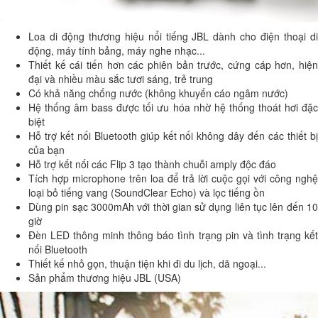
Loa di động thương hiệu nổi tiếng JBL dành cho điện thoại di
động, máy tính bảng, máy nghe nhạc...
Thiết kế cái tiến hơn các phiên bản trước, cứng cáp hơn, hiện
đại và nhiều màu sắc tươi sáng, trẻ trung
Có khả năng chống nước (không khuyến cáo ngâm nước)
Hệ thống âm bass được tối ưu hóa nhờ hệ thống thoát hơi đặc
biệt
Hỗ trợ kết nối Bluetooth giúp kết nối không dây đến các thiết bị
của bạn
Hỗ trợ kết nối các Flip 3 tạo thành chuỗi amply độc đáo
Tích hợp microphone trên loa để trả lời cuộc gọi với công nghệ
loại bỏ tiếng vang (SoundClear Echo) và lọc tiếng ồn
Dùng pin sạc 3000mAh với thời gian sử dụng liên tục lên đến 10
giờ
Đèn LED thông minh thông báo tình trạng pin và tình trạng kết
nối Bluetooth
Thiết kế nhỏ gọn, thuận tiện khi đi du lịch, dã ngoại...
Sản phẩm thương hiệu JBL (USA)