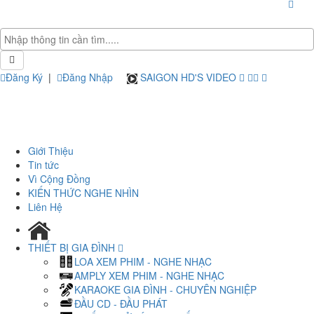
Đăng Ký
|
Đăng Nhập
SAIGON HD'S VIDEO
Giới Thiệu
Tin tức
Vì Cộng Đồng
KIẾN THỨC NGHE NHÌN
Liên Hệ
THIẾT BỊ GIA ĐÌNH
LOA XEM PHIM - NGHE NHẠC
AMPLY XEM PHIM - NGHE NHẠC
KARAOKE GIA ĐÌNH - CHUYÊN NGHIỆP
ĐẦU CD - ĐẦU PHÁT