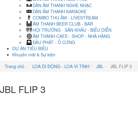
DÀN ÂM THANH NGHE NHẠC
DÀN ÂM THANH KARAOKE
COMBO THU ÂM - LIVESTREAM
ÂM THANH BEER CLUB - BAR
HỘI TRƯỜNG - SÂN KHẤU - BIỂU DIỄN
ÂM THANH CAFE - SHOP - NHÀ HÀNG
ĐẦU PHÁT - Ổ CỨNG
DỰ ÁN TIÊU BIỂU
Khuyến mãi & Sự kiện
Trang chủ
LOA DI ĐỘNG - LOA VI TÍNH
JBL
JBL FLIP 3
JBL FLIP 3