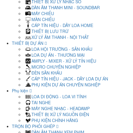
THIẾT BỊ XỬ LÝ NHẠC SỐ
DÀN ÂM THANH MINI - SOUNDBAR
MÁY CHIẾU
MÀN CHIẾU
CÁP TÍN HIỆU - DÂY LOA HOME
THIẾT BỊ LƯU TRỮ
XỬ LÝ ÂM THANH - NỘI THẤT
THIẾT BỊ DỰ ÁN
LOA HỘI TRƯỜNG - SÂN KHẤU
LOA DỰ ÁN - THƯƠNG MẠI
AMPLY - MIXER - XỬ LÝ TÍN HIỆU
MICRO CHUYÊN NGHIỆP
ĐÈN SÂN KHẤU
CÁP TÍN HIỆU - JACK - DÂY LOA DỰ ÁN
PHỤ KIỆN DỰ ÁN CHUYÊN NGHIỆP
Phụ kiện
LOA DI ĐỘNG - LOA VI TÍNH
TAI NGHE
MÁY NGHE NHẠC - HEADAMP
THIẾT BỊ XỬ LÝ NGUỒN ĐIỆN
PHỤ KIỆN CHÍNH HÃNG
TRỌN BỘ PHỐI GHÉP
DÀN ÂM THANH XEM PHIM