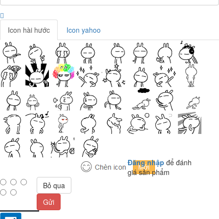
Icon hài hước
Icon yahoo
Đăng nhập
để đánh
giá sản phẩm
Bỏ qua
Gửi