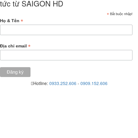
tức từ SAIGON HD
*
Bắt buộc nhập!
*
Họ & Tên
*
Địa chỉ email
Hotline:
0933.252.606
-
0909.152.606