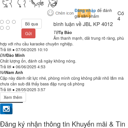
Đăng nhập
để đánh
Có
giá sản phẩm
4
bình luận về JBL KP 4012
Bỏ qua
TB
Tạ Bảo
Gửi
Âm thanh mạnh, dải trung rõ ràng, phù
hợp với nhu cầu karaoke chuyên nghiệp.
Trả lời
●
07/06/2025 10:10
ĐM
Đào Minh
Chất lượng ổn, đánh cả ngày không nóng.
Trả lời
●
06/06/2025 4:53
NA
Nam Anh
Cặp này đánh rất lực nhé, phòng mình cũng không phải nhỏ lắm mà
chưa cần sub đã thấy bass đập rung cả phòng
Trả lời
●
28/05/2025 3:57
Đăng ký nhận thông tin Khuyến mãi & Tin