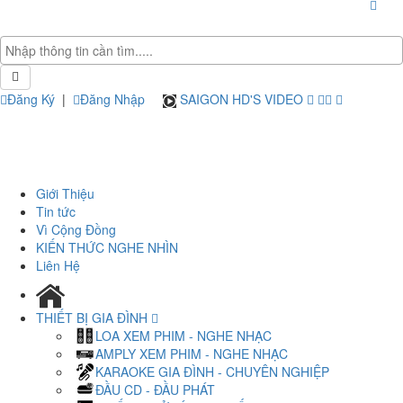
Đăng Ký
|
Đăng Nhập
SAIGON HD'S VIDEO
Giới Thiệu
Tin tức
Vì Cộng Đồng
KIẾN THỨC NGHE NHÌN
Liên Hệ
THIẾT BỊ GIA ĐÌNH
LOA XEM PHIM - NGHE NHẠC
AMPLY XEM PHIM - NGHE NHẠC
KARAOKE GIA ĐÌNH - CHUYÊN NGHIỆP
ĐẦU CD - ĐẦU PHÁT