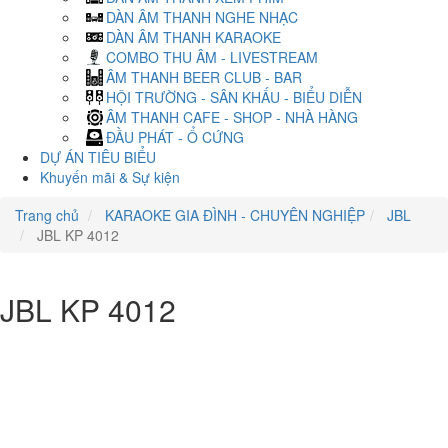
DÀN ÂM THANH NGHE NHẠC
DÀN ÂM THANH KARAOKE
COMBO THU ÂM - LIVESTREAM
ÂM THANH BEER CLUB - BAR
HỘI TRƯỜNG - SÂN KHẤU - BIỂU DIỄN
ÂM THANH CAFE - SHOP - NHÀ HÀNG
ĐẦU PHÁT - Ổ CỨNG
DỰ ÁN TIÊU BIỂU
Khuyến mãi & Sự kiện
Trang chủ
KARAOKE GIA ĐÌNH - CHUYÊN NGHIỆP
JBL
JBL KP 4012
JBL KP 4012