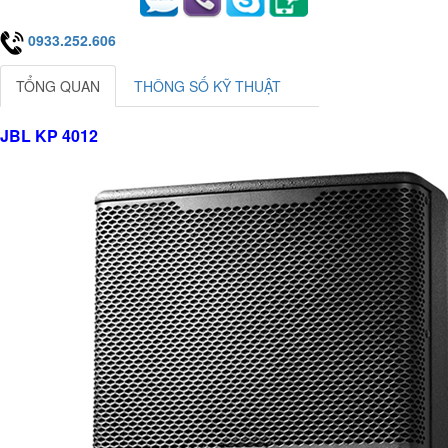
0933.252.606
TỔNG QUAN
THÔNG SỐ KỸ THUẬT
JBL KP 4012