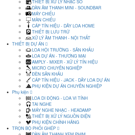
THIẾT BỊ XỬ LÝ NHẠC SỐ
DÀN ÂM THANH MINI - SOUNDBAR
MÁY CHIẾU
MÀN CHIẾU
CÁP TÍN HIỆU - DÂY LOA HOME
THIẾT BỊ LƯU TRỮ
XỬ LÝ ÂM THANH - NỘI THẤT
THIẾT BỊ DỰ ÁN
LOA HỘI TRƯỜNG - SÂN KHẤU
LOA DỰ ÁN - THƯƠNG MẠI
AMPLY - MIXER - XỬ LÝ TÍN HIỆU
MICRO CHUYÊN NGHIỆP
ĐÈN SÂN KHẤU
CÁP TÍN HIỆU - JACK - DÂY LOA DỰ ÁN
PHỤ KIỆN DỰ ÁN CHUYÊN NGHIỆP
Phụ kiện
LOA DI ĐỘNG - LOA VI TÍNH
TAI NGHE
MÁY NGHE NHẠC - HEADAMP
THIẾT BỊ XỬ LÝ NGUỒN ĐIỆN
PHỤ KIỆN CHÍNH HÃNG
TRỌN BỘ PHỐI GHÉP
DÀN ÂM THANH XEM PHIM