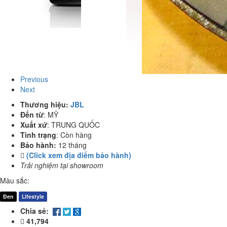
Previous
Next
Thương hiệu:
JBL
Đến từ
:
MỸ
Xuất xứ
:
TRUNG QUỐC
Tình trạng
:
Còn hàng
Bảo hành:
12 tháng
(Click xem địa điểm bảo hành)
Trải nghiệm tại showroom
Màu sắc:
Đen
Lifestyle
Chia sẻ:
41,794