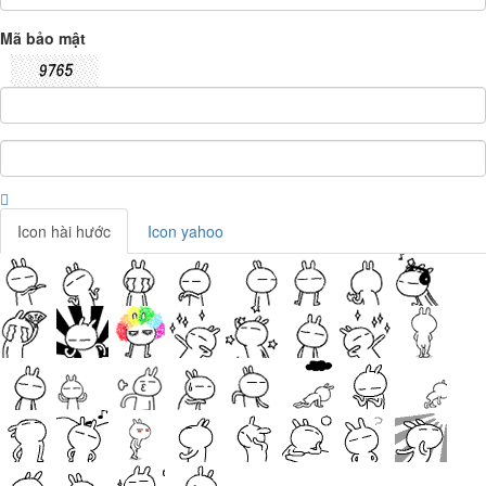
Mã bảo mật
Icon hài hước
Icon yahoo