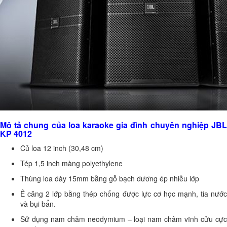
Mô tả chung của loa karaoke gia đình chuyên nghiệp JBL
KP 4012
Củ loa 12 inch (30,48 cm)
Tép 1,5 inch màng polyethylene
Thùng loa dày 15mm bằng gỗ bạch dương ép nhiều lớp
Ê căng 2 lớp bằng thép chống được lực cơ học mạnh, tia nước
và bụi bẩn.
Sử dụng nam châm neodymium – loại nam châm vĩnh cửu cực