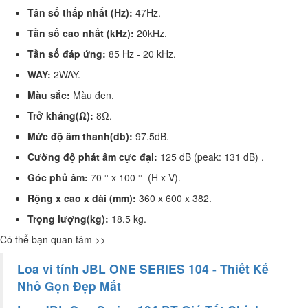
Tần số thấp nhất (Hz):
47Hz.
Tần số cao nhất (kHz):
20kHz.
Tần số đáp ứng:
85 Hz - 20 kHz.
WAY:
2WAY.
Màu sắc:
Màu đen.
Trở kháng(Ω):
8Ω.
Mức độ âm thanh(db):
97.5dB.
Cường độ phát âm cực đại:
125 dB (peak: 131 dB) .
Góc phủ âm:
70 ° x 100 °
(H x V).
Rộng x cao x dài (mm):
360 x
600 x 382.
Trọng lượng(kg):
18.5 kg.
Có thể bạn quan tâm >>
Loa vi tính JBL ONE SERIES 104 - Thiết Kế
Nhỏ Gọn Đẹp Mắt