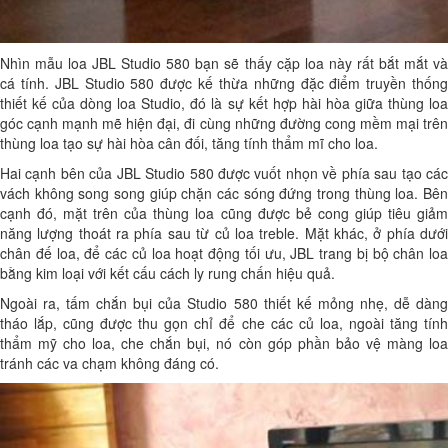
Nhìn mẫu loa JBL Studio 580 bạn sẽ thấy cặp loa này rất bắt mắt và
cá tính. JBL Studio 580 được kế thừa những đặc điểm truyền thống
thiết kế của dòng loa Studio, đó là sự kết hợp hài hòa giữa thùng loa
góc cạnh mạnh mẽ hiện đại, đi cùng những đường cong mềm mại trên
thùng loa tạo sự hài hòa cân đối, tăng tính thẩm mĩ cho loa.
Hai cạnh bên của JBL Studio 580 được vuốt nhọn về phía sau tạo các
vách không song song giúp chặn các sóng đứng trong thùng loa. Bên
cạnh đó, mặt trên của thùng loa cũng được bẻ cong giúp tiêu giảm
năng lượng thoát ra phía sau từ củ loa treble. Mặt khác, ở phía dưới
chân đế loa, để các củ loa hoạt động tối ưu, JBL trang bị bộ chân loa
bằng kim loại với kết cấu cách ly rung chấn hiệu quả.
Ngoài ra, tấm chắn bụi của Studio 580 thiết kế mỏng nhẹ, dễ dàng
tháo lắp, cũng được thu gọn chỉ để che các củ loa, ngoài tăng tính
thẩm mỹ cho loa, che chắn bụi, nó còn góp phần bảo vệ màng loa
tránh các va chạm không đáng có.