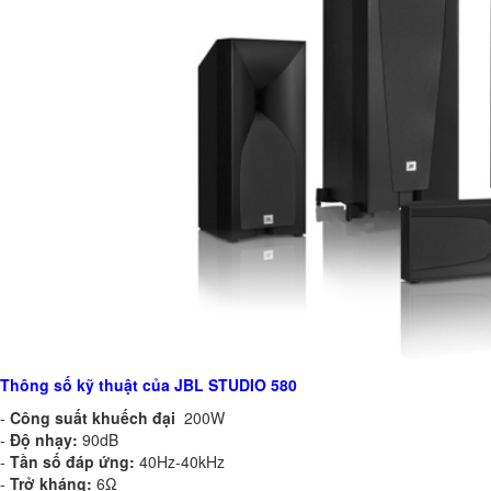
Thông số kỹ thuật của JBL STUDIO 580
-
Công suất khuếch đại
200W
-
Độ nhạy:
90dB
-
Tần số đáp ứng:
40Hz-40kHz
-
Trở kháng:
6Ω