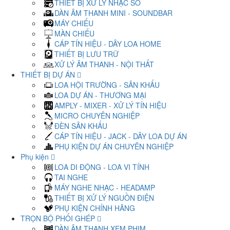
THIẾT BỊ XỬ LÝ NHẠC SỐ
DÀN ÂM THANH MINI - SOUNDBAR
MÁY CHIẾU
MÀN CHIẾU
CÁP TÍN HIỆU - DÂY LOA HOME
THIẾT BỊ LƯU TRỮ
XỬ LÝ ÂM THANH - NỘI THẤT
THIẾT BỊ DỰ ÁN
LOA HỘI TRƯỜNG - SÂN KHẤU
LOA DỰ ÁN - THƯƠNG MẠI
AMPLY - MIXER - XỬ LÝ TÍN HIỆU
MICRO CHUYÊN NGHIỆP
ĐÈN SÂN KHẤU
CÁP TÍN HIỆU - JACK - DÂY LOA DỰ ÁN
PHỤ KIỆN DỰ ÁN CHUYÊN NGHIỆP
Phụ kiện
LOA DI ĐỘNG - LOA VI TÍNH
TAI NGHE
MÁY NGHE NHẠC - HEADAMP
THIẾT BỊ XỬ LÝ NGUỒN ĐIỆN
PHỤ KIỆN CHÍNH HÃNG
TRỌN BỘ PHỐI GHÉP
DÀN ÂM THANH XEM PHIM