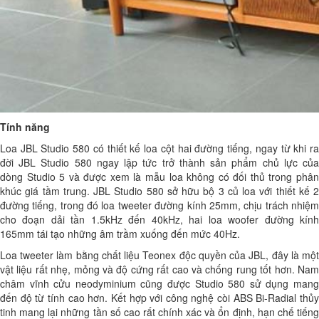
Tính năng
Loa JBL Studio 580 có thiết kế loa cột hai đường tiếng, ngay từ khi ra
đời JBL Studio 580 ngay lập tức trở thành sản phẩm chủ lực của
dòng Studio 5 và được xem là mẫu loa không có đối thủ trong phân
khúc giá tầm trung. JBL Studio 580 sở hữu bộ 3 củ loa với thiết kế 2
đường tiếng, trong đó loa tweeter đường kính 25mm, chịu trách nhiệm
cho đoạn dải tần 1.5kHz đến 40kHz, hai loa woofer đường kính
165mm tái tạo những âm trầm xuống đến mức 40Hz.
Loa tweeter làm bằng chất liệu Teonex độc quyền của JBL, đây là một
vật liệu rất nhẹ, mỏng và độ cứng rất cao và chống rung tốt hơn. Nam
châm vĩnh cửu neodyminium cũng được Studio 580 sử dụng mang
đến độ từ tính cao hơn. Kết hợp với công nghệ còi ABS Bi-Radial thủy
tinh mang lại những tần số cao rất chính xác và ổn định, hạn chế tiếng