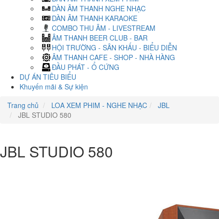
DÀN ÂM THANH NGHE NHẠC
DÀN ÂM THANH KARAOKE
COMBO THU ÂM - LIVESTREAM
ÂM THANH BEER CLUB - BAR
HỘI TRƯỜNG - SÂN KHẤU - BIỂU DIỄN
ÂM THANH CAFE - SHOP - NHÀ HÀNG
ĐẦU PHÁT - Ổ CỨNG
DỰ ÁN TIÊU BIỂU
Khuyến mãi & Sự kiện
Trang chủ
LOA XEM PHIM - NGHE NHẠC
JBL
JBL STUDIO 580
JBL STUDIO 580