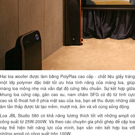
Hai loa woofer được làm bằng PolyPlas cao cấp - chất liệu giấy tráng
một lớp polymer đặc biệt tối ưu hóa tính năng của màng loa, giúp
màng loa mỏng nhẹ mà vẫn đạt độ cứng tiêu chuẩn. Sự kết hợp giữa
khung loa cứng cáp, gân cao su, nam châm SFG có độ từ tính cực
cao và lỗ thoát hơi ở phía mặt sau của loa, bạn sẽ thu được những dải
âm tần thấp được tái tạo mềm, mượt mà, ấm và vô cùng sống động.
Loa JBL Studio 580 có khả năng tương thích tốt với những ampli có
công suất từ 25W-200W. Và theo các chuyên gia phối ghép để cặp loa
này thể hiện hết năng lực của mình, bạn vẫn nên kết hợp loa với
những ampli có công suất trên 100W.