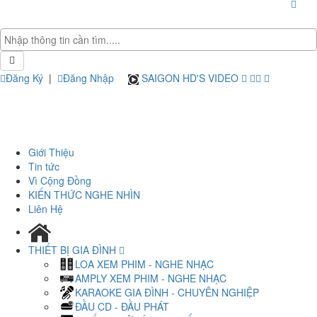
Đăng Ký
|
Đăng Nhập
SAIGON HD'S VIDEO
Giới Thiệu
Tin tức
Vì Cộng Đồng
KIẾN THỨC NGHE NHÌN
Liên Hệ
THIẾT BỊ GIA ĐÌNH
LOA XEM PHIM - NGHE NHẠC
AMPLY XEM PHIM - NGHE NHẠC
KARAOKE GIA ĐÌNH - CHUYÊN NGHIỆP
ĐẦU CD - ĐẦU PHÁT