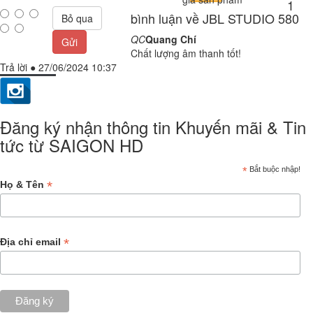
1
bình luận về JBL STUDIO 580
Bỏ qua
QC
Quang Chí
Gửi
Chất lượng âm thanh tốt!
Trả lời
●
27/06/2024 10:37
Đăng ký nhận thông tin Khuyến mãi & Tin
tức từ SAIGON HD
*
Bắt buộc nhập!
*
Họ & Tên
*
Địa chỉ email