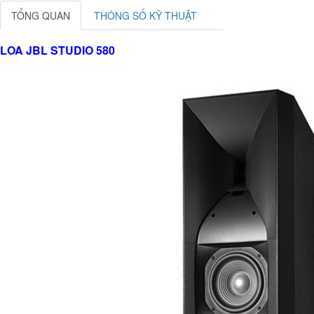
TỔNG QUAN
THÔNG SỐ KỸ THUẬT
LOA JBL STUDIO 580