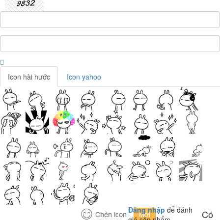
Icon hài hước
Icon yahoo
Đăng nhập
để đánh
Có
giá sản phẩm