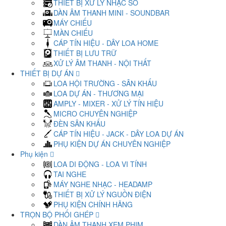
THIẾT BỊ XỬ LÝ NHẠC SỐ
DÀN ÂM THANH MINI - SOUNDBAR
MÁY CHIẾU
MÀN CHIẾU
CÁP TÍN HIỆU - DÂY LOA HOME
THIẾT BỊ LƯU TRỮ
XỬ LÝ ÂM THANH - NỘI THẤT
THIẾT BỊ DỰ ÁN
LOA HỘI TRƯỜNG - SÂN KHẤU
LOA DỰ ÁN - THƯƠNG MẠI
AMPLY - MIXER - XỬ LÝ TÍN HIỆU
MICRO CHUYÊN NGHIỆP
ĐÈN SÂN KHẤU
CÁP TÍN HIỆU - JACK - DÂY LOA DỰ ÁN
PHỤ KIỆN DỰ ÁN CHUYÊN NGHIỆP
Phụ kiện
LOA DI ĐỘNG - LOA VI TÍNH
TAI NGHE
MÁY NGHE NHẠC - HEADAMP
THIẾT BỊ XỬ LÝ NGUỒN ĐIỆN
PHỤ KIỆN CHÍNH HÃNG
TRỌN BỘ PHỐI GHÉP
DÀN ÂM THANH XEM PHIM