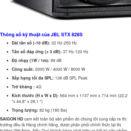
Thông số kỹ thuật của JBL STX 828S
Dải tần số (-10 dB):
32 Hz-250 Hz
Tần số đáp ứng (± 3 dB):
37 Hz-120 Hz
Độ nhạy (1W / 1m):
99 dB
Công suất:
2000 W / 4000 W / 8000 W
Xếp hạng tối đa SPL:
138 dB SPL Peak
Trở kháng :
4Ω
Kích thước (H x W x D):
564 mm x 1137 mm x 714 mm
(22,2
"x 44,8" x 28,1 ")
Trọng lượng:
82 kg (180 lbs)
SAIGON HD
cam kết toàn bộ sản phẩm do chúng tôi cung cấp ra thị
trường đều là Hàng chính hãng, được phân phối chính thức tại thị
trường Việt Nam. Nếu Quý khách hàng phát hiện ra bất kỳ sản phẩm