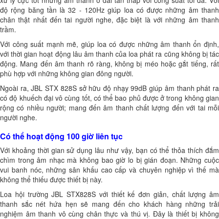
độ rộng băng tần là 32 - 120Hz giúp loa có được những âm thanh
chân thật nhất đến tai người nghe, đặc biệt là với những âm thanh
trầm.
Với công suất mạnh mẽ, giúp loa có được những âm thanh ổn định,
với thời gian hoạt động lâu âm thanh của loa phát ra cũng không bị tác
động. Mang đến âm thanh rõ ràng, không bị méo hoặc gắt tiếng, rất
phù hợp với những không gian đông người.
Ngoài ra,
JBL STX 828S
sở hữu độ nhạy 99dB giúp âm thanh phát r
có độ khuếch đại vô cùng tốt, có thể bao phủ được ở trong không gian
rộng có nhiều người; mang đến âm thanh chất lượng đến với tai mỗi
người nghe.
Có thể hoạt động 100 giờ liên tục
Với khoảng thời gian sử dụng lâu như vậy, bạn có thể thỏa thích đắm
chìm trong âm nhạc mà không bao giờ lo bị gián đoạn. Những cuộc
vui banh nóc, những sân khấu cao cấp và chuyên nghiệp vì thế mà
không thể thiếu được thiết bị này.
Loa hội trường JBL STX828S với thiết kế đơn giản, chất lượng âm
thanh sắc nét hứa hẹn sẽ mang đến cho khách hàng những trải
nghiệm âm thanh vô cùng chân thực và thú vị. Đây là thiết bị không