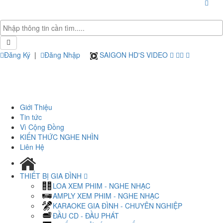
Đăng Ký
|
Đăng Nhập
SAIGON HD'S VIDEO
Giới Thiệu
Tin tức
Vì Cộng Đồng
KIẾN THỨC NGHE NHÌN
Liên Hệ
THIẾT BỊ GIA ĐÌNH
LOA XEM PHIM - NGHE NHẠC
AMPLY XEM PHIM - NGHE NHẠC
KARAOKE GIA ĐÌNH - CHUYÊN NGHIỆP
ĐẦU CD - ĐẦU PHÁT