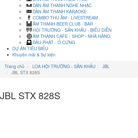
DÀN ÂM THANH NGHE NHẠC
DÀN ÂM THANH KARAOKE
COMBO THU ÂM - LIVESTREAM
ÂM THANH BEER CLUB - BAR
HỘI TRƯỜNG - SÂN KHẤU - BIỂU DIỄN
ÂM THANH CAFE - SHOP - NHÀ HÀNG
ĐẦU PHÁT - Ổ CỨNG
DỰ ÁN TIÊU BIỂU
Khuyến mãi & Sự kiện
Trang chủ
LOA HỘI TRƯỜNG - SÂN KHẤU
JBL
JBL STX 828S
JBL STX 828S