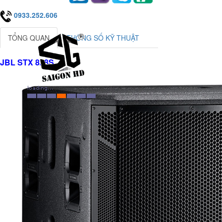
0933.252.606
TỔNG QUAN
THÔNG SỐ KỸ THUẬT
JBL STX 828S