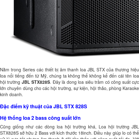
Nằm trong Series các thiết bị âm thanh loa JBL STX của thương hiệu
loa nổi tiếng đến từ Mỹ, chúng ta không thể không kể đến cái tên
lo
hội trường
JBL STX828S
. Đây là dong loa siêu trầm có công suất cự
lớn chuyên dùng cho các hội trường, sự kiện, hội thảo, phòng Karaoke
kinh doanh.
Đặc điểm kỹ thuật của JBL STX 828S
Hệ thống loa 2 bass công suất lớn
Cũng giống như các dòng loa hội trường khá, Loa hội trường JBL
STX828S sở hữu 2 Bass với kích thước 18inch. Điều này giúp lo có thể
xử lý cực tốt nhưng âm thanh ở dải tần thấp với công suất tối đa.
Với