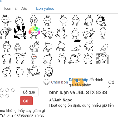
Icon hài hước
Icon yahoo
Đăng nhập
để đánh
Có
giá sản phẩm
4
bình luận về JBL STX 828S
Bỏ qua
AN
Anh Ngoc
Gửi
Hoạt động ổn định, dùng nhiều giờ liền
mà không thấy suy giảm gì
Trả lời
●
05/05/2025 10:36