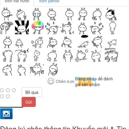
Icon hài hước
Icon yahoo
Đăng nhập
để đánh
giá sản phẩm
Bỏ qua
Gửi
Đăng ký nhận thông tin Khuyến mãi & Tin