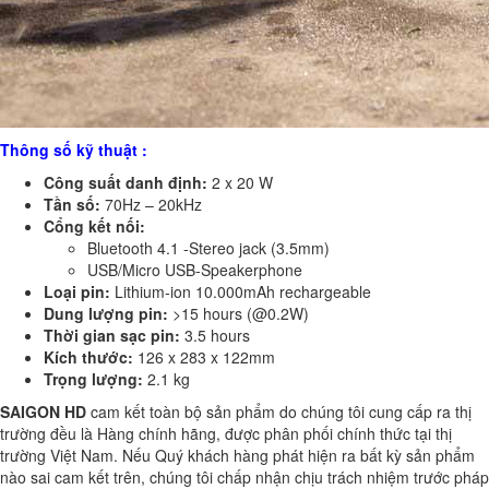
Thông số kỹ thuật :
Công suất danh định:
2 x 20 W
Tần số:
70Hz – 20kHz
Cổng kết nối:
Bluetooth 4.1 -Stereo jack (3.5mm)
USB/Micro USB-Speakerphone
Loại pin:
Lithium-ion 10.000mAh rechargeable
Dung lượng pin:
>15 hours (@0.2W)
Thời gian sạc pin:
3.5 hours
Kích thước:
126 x 283 x 122mm
Trọng lượng:
2.1 kg
SAIGON HD
cam kết toàn bộ sản phẩm do chúng tôi cung cấp ra thị
trường đều là Hàng chính hãng, được phân phối chính thức tại thị
trường Việt Nam. Nếu Quý khách hàng phát hiện ra bất kỳ sản phẩm
nào sai cam kết trên, chúng tôi chấp nhận chịu trách nhiệm trước pháp