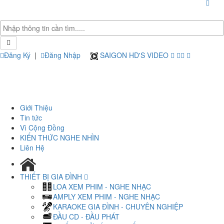
Đăng Ký
|
Đăng Nhập
SAIGON HD'S VIDEO
Giới Thiệu
Tin tức
Vì Cộng Đồng
KIẾN THỨC NGHE NHÌN
Liên Hệ
THIẾT BỊ GIA ĐÌNH
LOA XEM PHIM - NGHE NHẠC
AMPLY XEM PHIM - NGHE NHẠC
KARAOKE GIA ĐÌNH - CHUYÊN NGHIỆP
ĐẦU CD - ĐẦU PHÁT