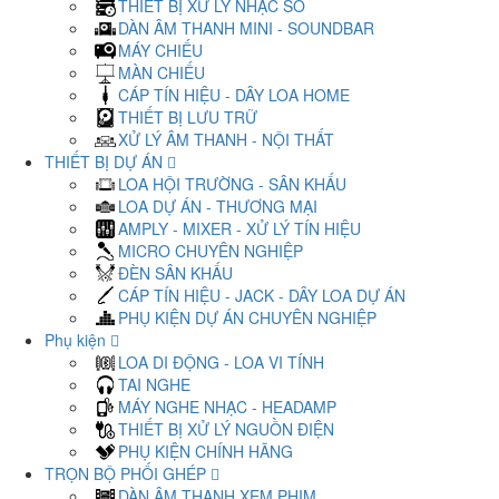
THIẾT BỊ XỬ LÝ NHẠC SỐ
DÀN ÂM THANH MINI - SOUNDBAR
MÁY CHIẾU
MÀN CHIẾU
CÁP TÍN HIỆU - DÂY LOA HOME
THIẾT BỊ LƯU TRỮ
XỬ LÝ ÂM THANH - NỘI THẤT
THIẾT BỊ DỰ ÁN
LOA HỘI TRƯỜNG - SÂN KHẤU
LOA DỰ ÁN - THƯƠNG MẠI
AMPLY - MIXER - XỬ LÝ TÍN HIỆU
MICRO CHUYÊN NGHIỆP
ĐÈN SÂN KHẤU
CÁP TÍN HIỆU - JACK - DÂY LOA DỰ ÁN
PHỤ KIỆN DỰ ÁN CHUYÊN NGHIỆP
Phụ kiện
LOA DI ĐỘNG - LOA VI TÍNH
TAI NGHE
MÁY NGHE NHẠC - HEADAMP
THIẾT BỊ XỬ LÝ NGUỒN ĐIỆN
PHỤ KIỆN CHÍNH HÃNG
TRỌN BỘ PHỐI GHÉP
DÀN ÂM THANH XEM PHIM