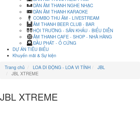
DÀN ÂM THANH NGHE NHẠC
DÀN ÂM THANH KARAOKE
COMBO THU ÂM - LIVESTREAM
ÂM THANH BEER CLUB - BAR
HỘI TRƯỜNG - SÂN KHẤU - BIỂU DIỄN
ÂM THANH CAFE - SHOP - NHÀ HÀNG
ĐẦU PHÁT - Ổ CỨNG
DỰ ÁN TIÊU BIỂU
Khuyến mãi & Sự kiện
Trang chủ
LOA DI ĐỘNG - LOA VI TÍNH
JBL
JBL XTREME
JBL XTREME