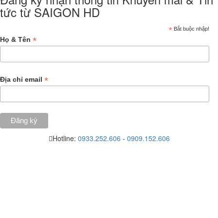
tức từ SAIGON HD
*
Bắt buộc nhập!
*
Họ & Tên
*
Địa chỉ email
Hotline:
0933.252.606
-
0909.152.606