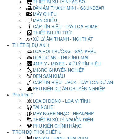
THIẾT BỊ XỬ LÝ NHẠC SỐ
DÀN ÂM THANH MINI - SOUNDBAR
MÁY CHIẾU
MÀN CHIẾU
CÁP TÍN HIỆU - DÂY LOA HOME
THIẾT BỊ LƯU TRỮ
XỬ LÝ ÂM THANH - NỘI THẤT
THIẾT BỊ DỰ ÁN
LOA HỘI TRƯỜNG - SÂN KHẤU
LOA DỰ ÁN - THƯƠNG MẠI
AMPLY - MIXER - XỬ LÝ TÍN HIỆU
MICRO CHUYÊN NGHIỆP
ĐÈN SÂN KHẤU
CÁP TÍN HIỆU - JACK - DÂY LOA DỰ ÁN
PHỤ KIỆN DỰ ÁN CHUYÊN NGHIỆP
Phụ kiện
LOA DI ĐỘNG - LOA VI TÍNH
TAI NGHE
MÁY NGHE NHẠC - HEADAMP
THIẾT BỊ XỬ LÝ NGUỒN ĐIỆN
PHỤ KIỆN CHÍNH HÃNG
TRỌN BỘ PHỐI GHÉP
DÀN ÂM THANH XEM PHIM