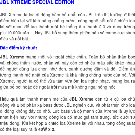
JBL XTREME SPECIAL EDITION
JBL Xtreme là loa di động hầm hố nhất của JBL trên thị trường ở thời
điểm hiện tại với khả năng chống nước, công nghệ kết nối 2 chiếc loa
lại với nhau để tạo thành một hệ thống âm thanh 2.0 và dung lượng
pin 10.000mAh.... Nay JBL bổ sung thêm phiên bản vỏ camo cực sành
điệu và nổi bật...
Đặc điểm kỹ thuật
JBL Xtreme
mang một vỏ ngoài chắc chắn. Toàn bộ phần thân bọ
vải chống thấm nước, phần vải này còn có nhiều màu sắc khác nhau
để người dùng lựa chọn như đen, xanh dương đậm và đỏ. Điểm ấn
tượng mạnh mẽ nhất của Xtreme là khả năng chống nước của nó. Với
Xtreme, người ta có thể vừa tắm vừa ôm loa nghe nhạc, mang loa ra
giữa bể bơi hoặc để ngoài trời mưa mà không ngại hỏng hóc.
Hiệu quả âm thanh mạnh mẽ của
JBL Xtreme
đến từ 4 củ loa chủ
động và 2 bộ phản xạ bass được JBL nghiên cứu và phát triển cho loa
di động không dây cỡ nhỏ. Lực bass và độ mạnh của Xtreme là uy lực
nhất hiện nay với những dòng loa có mức giá tầm trung, tức dưới 10
triệu đồng. Khi kết hợp 2 chiếc loa Xtreme lại với nhau, tổng công suất
có thể loại suy ra là
40W x 2.