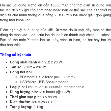
Pin sạc với dung lượng lên đến 10000 mAh cho thời gian sử dụng liên
tục lên đến 15 giờ cho chơi nhạc hoặc bạn có thể sạc cho các thiết bị
điện tử của mình thông qua cổng 2 USB trên loa được giấu gọn gàng
trong một khóa kéo.
Điểm đặc biệt cuối cùng của
JBL Xtreme
đó là một dây móc có th
dùng để móc vào 2 đầu của loa để loa biến thành một chiếc "túi xách".
Bạn có thể móc Xtreme lên xe máy, xách đi biển, hồ bơi hay bất kỳ
đâu bạn thích.
Thông số kỹ thuật
Công suất danh định:
2 x 20 W
Tần số:
70Hz – 20kHz
Cổng kết nối:
Bluetooth 4.1 -Stereo jack (3.5mm)
USB/Micro USB-Speakerphone
Loại pin:
Lithium-ion 10.000mAh rechargeable
Dung lượng pin:
>15 hours (@0.2W)
Thời gian sạc pin:
3.5 hours
Kích thước:
126 x 283 x 122mm
Trọng lượng:
2.1 kg