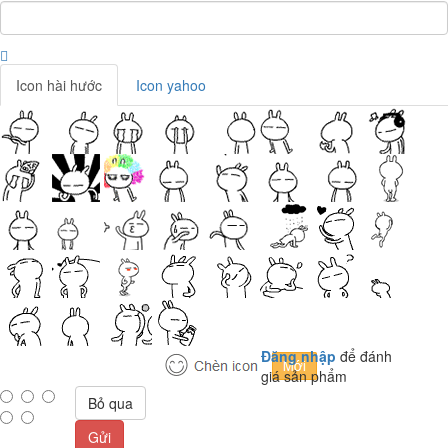
Icon hài hước
Icon yahoo
Đăng nhập
để đánh
giá sản phẩm
Bỏ qua
Gửi