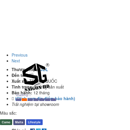
Previous
Next
Thương hiệu:
JBL
Đến từ
:
MỸ
Xuất xứ
:
TRUNG QUỐC
Tình trạng
:
Ngưng sản xuất
Bảo hành:
12 tháng
(Click xem địa điểm bảo hành)
Trải nghiệm tại showroom
Màu sắc:
Camo
Malta
Lifestyle