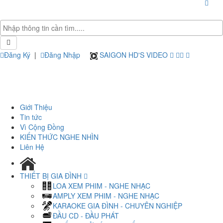
Đăng Ký
|
Đăng Nhập
SAIGON HD'S VIDEO
Giới Thiệu
Tin tức
Vì Cộng Đồng
KIẾN THỨC NGHE NHÌN
Liên Hệ
THIẾT BỊ GIA ĐÌNH
LOA XEM PHIM - NGHE NHẠC
AMPLY XEM PHIM - NGHE NHẠC
KARAOKE GIA ĐÌNH - CHUYÊN NGHIỆP
ĐẦU CD - ĐẦU PHÁT