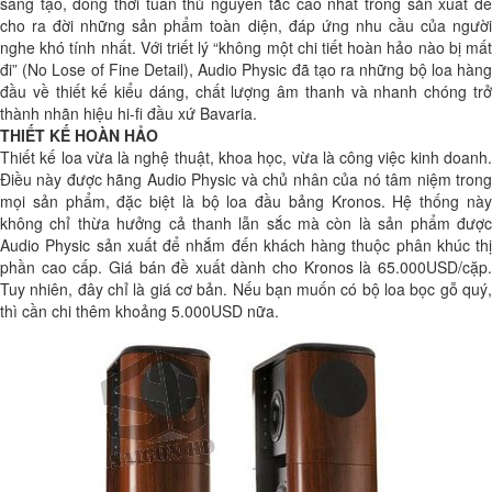
sáng tạo, đồng thời tuân thủ nguyên tắc cao nhất trong sản xuất để
cho ra đời những sản phẩm toàn diện, đáp ứng nhu cầu của người
nghe khó tính nhất. Với triết lý “không một chi tiết hoàn hảo nào bị mất
đi” (No Lose of Fine Detail), Audio Physic đã tạo ra những bộ loa hàng
đầu về thiết kế kiểu dáng, chất lượng âm thanh và nhanh chóng trở
thành nhãn hiệu hi-fi đầu xứ Bavaria.
THIẾT KẾ HOÀN HẢO
Thiết kế loa vừa là nghệ thuật, khoa học, vừa là công việc kinh doanh.
Điều này được hãng Audio Physic và chủ nhân của nó tâm niệm trong
mọi sản phẩm, đặc biệt là bộ loa đầu bảng Kronos. Hệ thống này
không chỉ thừa hưởng cả thanh lẫn sắc mà còn là sản phẩm được
Audio Physic sản xuất để nhắm đến khách hàng thuộc phân khúc thị
phần cao cấp. Giá bán đề xuất dành cho Kronos là 65.000USD/cặp.
Tuy nhiên, đây chỉ là giá cơ bản. Nếu bạn muốn có bộ loa bọc gỗ quý,
thì cần chi thêm khoảng 5.000USD nữa.