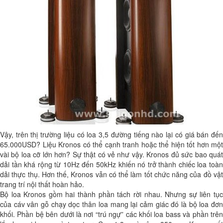
Vậy, trên thị trường liệu có loa 3,5 đường tiếng nào lại có giá bán đến
65.000USD? Liệu Kronos có thể cạnh tranh hoặc thể hiện tốt hơn một
vài bộ loa cỡ lớn hơn? Sự thật có vẻ như vậy. Kronos đủ sức bao quát
dải tần khá rộng từ 10Hz đến 50kHz khiến nó trở thành chiếc loa toàn
dải thực thụ. Hơn thế, Kronos vẫn có thể làm tốt chức năng của đồ vật
trang trí nội thất hoàn hảo.
Bộ loa Kronos gồm hai thành phần tách rời nhau. Nhưng sự liên tục
của cáv vân gỗ chạy dọc thân loa mang lại cảm giác đó là bộ loa đơn
khối. Phần bệ bên dưới là nơi “trú ngự” các khối loa bass và phần trên