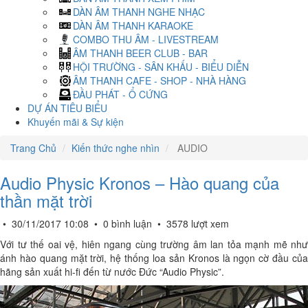
DÀN ÂM THANH NGHE NHẠC
DÀN ÂM THANH KARAOKE
COMBO THU ÂM - LIVESTREAM
ÂM THANH BEER CLUB - BAR
HỘI TRƯỜNG - SÂN KHẤU - BIỂU DIỄN
ÂM THANH CAFE - SHOP - NHÀ HÀNG
ĐẦU PHÁT - Ổ CỨNG
DỰ ÁN TIÊU BIỂU
Khuyến mãi & Sự kiện
Trang Chủ
Kiến thức nghe nhìn
AUDIO
Audio Physic Kronos – Hào quang của
thần mặt trời
•
30/11/2017 10:08
•
0 bình luận
•
3578 lượt xem
Với tư thế oai vệ, hiên ngang cùng trường âm lan tỏa mạnh mẽ như
ánh hào quang mặt trời, hệ thống loa sản Kronos là ngọn cờ đầu của
hãng sản xuất hi-fi đến từ nước Đức “Audio Physic”.