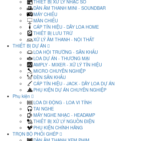
THIẾT BỊ XỬ LÝ NHẠC SỐ
DÀN ÂM THANH MINI - SOUNDBAR
MÁY CHIẾU
MÀN CHIẾU
CÁP TÍN HIỆU - DÂY LOA HOME
THIẾT BỊ LƯU TRỮ
XỬ LÝ ÂM THANH - NỘI THẤT
THIẾT BỊ DỰ ÁN
LOA HỘI TRƯỜNG - SÂN KHẤU
LOA DỰ ÁN - THƯƠNG MẠI
AMPLY - MIXER - XỬ LÝ TÍN HIỆU
MICRO CHUYÊN NGHIỆP
ĐÈN SÂN KHẤU
CÁP TÍN HIỆU - JACK - DÂY LOA DỰ ÁN
PHỤ KIỆN DỰ ÁN CHUYÊN NGHIỆP
Phụ kiện
LOA DI ĐỘNG - LOA VI TÍNH
TAI NGHE
MÁY NGHE NHẠC - HEADAMP
THIẾT BỊ XỬ LÝ NGUỒN ĐIỆN
PHỤ KIỆN CHÍNH HÃNG
TRỌN BỘ PHỐI GHÉP
DÀN ÂM THANH XEM PHIM