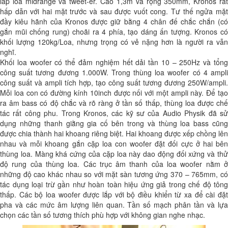
lắp loa midrange và tweet-er. Cao 1,3m và rộng 350mm, Kronos rất
hấp dẫn với hai mặt trước và sau được vuốt cong. Tư thế ngửa mặt
đầy kiêu hãnh của Kronos được giữ bằng 4 chân đế chắc chắn (có
gắn mũi chống rung) choãi ra 4 phía, tạo dáng ấn tượng. Kronos có
khối lượng 120kg/Loa, nhưng trọng có vẻ nặng hơn là người ra vẫn
nghĩ.
Khối loa woofer có thể đảm nghiệm hết dải tần 10 – 250Hz và tổng
công suất tương đương 1.000W. Trong thùng loa woofer có 4 ampli
công suất và ampli tích hợp, tạo công suất tương đương 250W/ampli.
Mỗi loa con có đường kính 10inch được nối với một ampli này. Để tạo
ra âm bass có độ chắc và rõ ràng ở tần số thấp, thùng loa được chế
tác rất công phu. Trong Kronos, các kỹ sư của Audio Physik đã sử
dụng những thanh giằng gia cố bên trong và thùng loa bass cũng
được chia thành hai khoang riêng biệt. Hai khoang được xếp chồng lên
nhau và mỗi khoang gắn cặp loa con woofer đặt đối cực ở hai bên
thùng loa. Màng khá cứng của cặp loa này dao động đối xứng và thử
độ rung của thùng loa. Các trục âm thanh của loa woofer nằm ở
những độ cao khác nhau so với mặt sàn tương ứng 370 – 765mm, có
tác dụng loại trừ gần như hoàn toàn hiệu ứng giả trong chế độ tông
thấp. Các bộ loa woofer được lắp với bộ điều khiển từ xa để cài đặt
pha và các mức âm lượng liên quan. Tần số mạch phân tần và lựa
chọn các tần số tương thích phù hợp với không gian nghe nhạc.