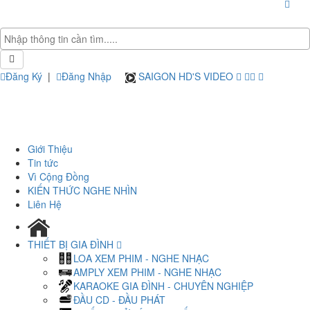
Đăng Ký
|
Đăng Nhập
SAIGON HD'S VIDEO
Giới Thiệu
Tin tức
Vì Cộng Đồng
KIẾN THỨC NGHE NHÌN
Liên Hệ
THIẾT BỊ GIA ĐÌNH
LOA XEM PHIM - NGHE NHẠC
AMPLY XEM PHIM - NGHE NHẠC
KARAOKE GIA ĐÌNH - CHUYÊN NGHIỆP
ĐẦU CD - ĐẦU PHÁT