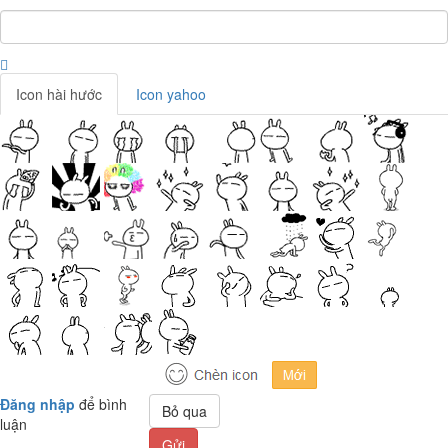
Icon hài hước
Icon yahoo
Đăng nhập
để bình
Bỏ qua
luận
Gửi