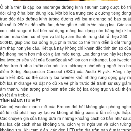
Ở phía trên là cặp loa midrange đường kính 180mm cũng được bố trí
đối xứng ở hai bên thùng loa. Một bộ loa trung cao 2 đường tiếng đồng
trục độc đáo đường kính tương đương với loa midrange sẽ bao quát
tần số từ 250Hz đến siêu âm, được gắn ở mặt trước thùng loa. Các loa
con mid-range ở hai bên sử dụng màng loa dạng nón bằng hợp kim
nhôm màu đen, có nhiệm vụ tái tạo âm thanh trong dải rất hẹp 250 –
500Hz, giúp cho loa đồng trục phía trước có thể trình diễn ở dải trung
âm thấp hơn yêu cầu. Kết quả này không chỉ khiến đặc tính tần số của
hệ thống mềm hơn mà còn giảm méo tiếng. Loa đồng trục này kết hợp
loa tweeter siêu việt của ScanSpeak với loa con midrange. Loa tweeter
được treo ở phía trước của nón loa midrange nhờ công nghệ treo ba
điểm String Suspension Concept (SSC) của Audio Physik. Hãng này
cam kết SSC có thể cách ly loa tweeter khỏi những rung động gây ra
bởi loa midrange và đặt nó đủ xa về phía trước để tránh sự suy giảm
âm thanh, hiện tượng phổ biến trên các bộ loa đồng trục và cải thiện
rõ rệt âm treble.
TÍNH NĂNG ƯU VIỆT
Các bộ woofer mạnh mẽ của Kronos đòi hỏi không gian phòng nghe
đủ lớn để phát huy uy lực và không át tiếng bass ở tần số cực thấp.
Các chuyên gia của hãng đưa ra những khoảng cách cơ bản như sau:
hai loa đặt cách nhau khoảng 3m, cách vị trí ngồi 3m và cách tường
khoảng 1m. Khi cắm điện, các đen LED trên đĩa tròn gắn ở mặt trước