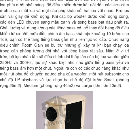
loa phía dưới phát sáng. Bộ điều khiển được kết nối đến các jack cắm
ở phía sau mỗi loa và một cáp phụ khác nối hai loa với nhau. Kronos
cần vài giây để khởi động. Khi các bộ woofer được khởi động xong,
các đèn LED chuyển sang màu xanh và tiếng bass bắt đầu phát ra.
Chất lượng và dung lượng của tiếng bass có thể thay đổi bằng độ điều
khiển từ xa. Với mức điều chỉnh âm bass khá mịn khoảng 10 bước cho
1dB, bạn có thể tăng tiếng bass gần như liên tục vô cấp. Chức năng
điều chỉnh Room Gain sẽ bù trừ những gì xảy ra khi bạn chạy loa
trong căn phòng tương đối nhỏ với tiếng bass rất sâu. Nằm ở vị trí
trên, bộ lọc phân tần sẽ điều chỉnh dải thấp tần của bộ loa woofer giữa
250Hz và 300Hz, tạo sự khác biệt nho nhỏ giữa tiếng bass yếu và
tiếng bass ấm hơn một chút. Ngoài ra còn có các chức năng khác như
một nút pha để chuyển ngược pha của woofer, một nút subsonic cho
chế độ LP playback và lựa chọn ba chế độ đặt trước Small (phòng
rộng 25m2); Medium (phòng rộng 40m2) và Large (lớn hơn 40m2).