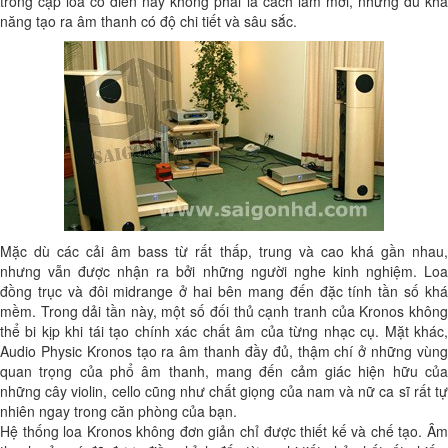
trong cặp loa cổ điển này không phải là cách làm mới, nhưng đủ khả
năng tạo ra âm thanh có độ chi tiết và sâu sắc.
Mặc dù các cải âm bass từ rất thấp, trung và cao khá gần nhau,
nhưng vẫn được nhận ra bởi những người nghe kinh nghiệm. Loa
đồng trục và đôi midrange ở hai bên mang đến đặc tính tần số khá
mềm. Trong dải tần này, một số đối thủ cạnh tranh của Kronos không
thể bi kịp khi tái tạo chính xác chất âm của từng nhạc cụ. Mặt khác,
Audio Physic Kronos tạo ra âm thanh đầy đủ, thậm chí ở những vùng
quan trọng của phổ âm thanh, mang đến cảm giác hiện hữu của
những cây violin, cello cũng như chất giọng của nam và nữ ca sĩ rất tự
nhiên ngay trong căn phòng của bạn.
Hệ thống loa Kronos không đơn giản chỉ được thiết kế và chế tạo. Âm