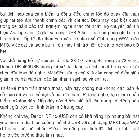
Sự tích hợp của cảm biến tự động điều chỉnh tốc độ quay đĩa than
giúp tái tạo âm thanh chính xác và chi tiết. Điều này đặc biệt quan
trọng để đảm bảo trải nghiệm nghe nhạc tốt nhất. Bộ chuyển đổi tín
hiệu Analog sang Digital và cổng USB-A tích hợp cho phép ghi lại âm
thanh trực tiếp từ đĩa than vào các file nhạc số định dạng WAV hoặc
MP3. Việc cắt và tạo album trên máy tính trở nên dễ dàng hơn bao giờ
hết.
Với khả năng hỗ trợ các chuẩn đĩa 33 1/3 vòng, 45 vòng và 78 vòng,
Denon DP 450USB mang lại sự đa dạng và linh hoạt trong việc lựa
chọn đĩa than để nghe. Một điểm đáng chú ý là cần cong cổ điển giúp
giảm méo hài và đảm bảo âm thanh sạch sẽ và tinh tế.
Thiết kế mâm trần thanh thoát, nắp đậy chống bụi không gắn bản lề
dễ tháo rời và có thể đặt vỏ bìa đĩa than LP đang nghe, tạo điểm nhấn
thẩm mỹ độc đáo. Nắp đậy còn được thiết kế tiện dụng khi đứng bên
cạnh, giữ trọn vẹn tính thẩm mỹ trưng bày.
Không chỉ vậy, Denon DP 450USB còn có khả năng rip những bài hát
yêu thích từ đĩa than xuống thẻ nhớ USB với định dạng MP3 hoặc WAV
chỉ bằng một nút nhấn. Điều này nâng cao tính tiện ích và linh hoạt
trong việc thưởng thức âm nhạc.