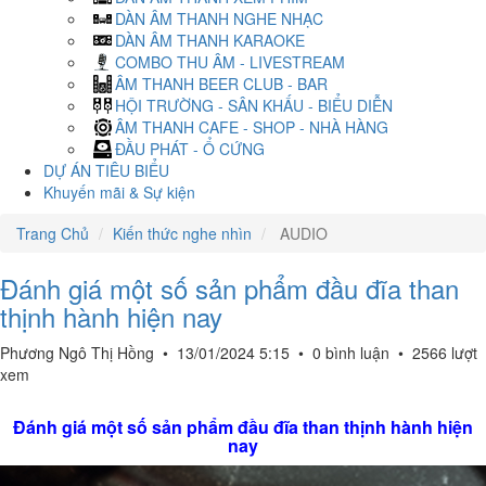
DÀN ÂM THANH NGHE NHẠC
DÀN ÂM THANH KARAOKE
COMBO THU ÂM - LIVESTREAM
ÂM THANH BEER CLUB - BAR
HỘI TRƯỜNG - SÂN KHẤU - BIỂU DIỄN
ÂM THANH CAFE - SHOP - NHÀ HÀNG
ĐẦU PHÁT - Ổ CỨNG
DỰ ÁN TIÊU BIỂU
Khuyến mãi & Sự kiện
Trang Chủ
Kiến thức nghe nhìn
AUDIO
Đánh giá một số sản phẩm đầu đĩa than
thịnh hành hiện nay
Phương Ngô Thị Hồng
•
13/01/2024 5:15
•
0 bình luận
•
2566 lượt
xem
Đánh giá một số sản phẩm đầu đĩa than thịnh hành hiện
nay