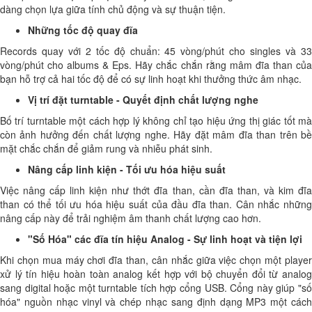
dàng chọn lựa giữa tính chủ động và sự thuận tiện.
Những tốc độ quay đĩa
Records quay với 2 tốc độ chuẩn: 45 vòng/phút cho singles và 33
vòng/phút cho albums & Eps. Hãy chắc chắn rằng mâm đĩa than của
bạn hỗ trợ cả hai tốc độ để có sự linh hoạt khi thưởng thức âm nhạc.
Vị trí đặt turntable - Quyết định chất lượng nghe
Bố trí turntable một cách hợp lý không chỉ tạo hiệu ứng thị giác tốt mà
còn ảnh hưởng đến chất lượng nghe. Hãy đặt mâm đĩa than trên bề
mặt chắc chắn để giảm rung và nhiễu phát sinh.
Nâng cấp linh kiện - Tối ưu hóa hiệu suất
Việc nâng cấp linh kiện như thớt đĩa than, cần đĩa than, và kim đĩa
than có thể tối ưu hóa hiệu suất của đầu đĩa than. Cân nhắc những
nâng cấp này để trải nghiệm âm thanh chất lượng cao hơn.
"Số Hóa" các đĩa tín hiệu Analog - Sự linh hoạt và tiện lợi
Khi chọn mua máy chơi đĩa than, cân nhắc giữa việc chọn một player
xử lý tín hiệu hoàn toàn analog kết hợp với bộ chuyển đổi từ analog
sang digital hoặc một turntable tích hợp cổng USB. Cổng này giúp "số
hóa" nguồn nhạc vinyl và chép nhạc sang định dạng MP3 một cách