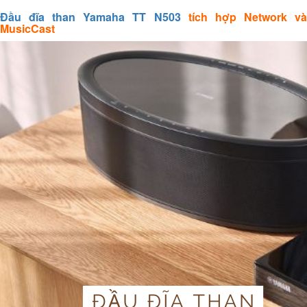
Đầu đĩa than Yamaha TT N503
tích hợp Network v
MusicCast