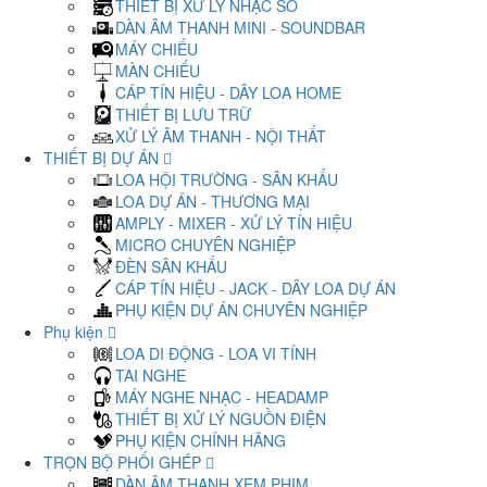
THIẾT BỊ XỬ LÝ NHẠC SỐ
DÀN ÂM THANH MINI - SOUNDBAR
MÁY CHIẾU
MÀN CHIẾU
CÁP TÍN HIỆU - DÂY LOA HOME
THIẾT BỊ LƯU TRỮ
XỬ LÝ ÂM THANH - NỘI THẤT
THIẾT BỊ DỰ ÁN
LOA HỘI TRƯỜNG - SÂN KHẤU
LOA DỰ ÁN - THƯƠNG MẠI
AMPLY - MIXER - XỬ LÝ TÍN HIỆU
MICRO CHUYÊN NGHIỆP
ĐÈN SÂN KHẤU
CÁP TÍN HIỆU - JACK - DÂY LOA DỰ ÁN
PHỤ KIỆN DỰ ÁN CHUYÊN NGHIỆP
Phụ kiện
LOA DI ĐỘNG - LOA VI TÍNH
TAI NGHE
MÁY NGHE NHẠC - HEADAMP
THIẾT BỊ XỬ LÝ NGUỒN ĐIỆN
PHỤ KIỆN CHÍNH HÃNG
TRỌN BỘ PHỐI GHÉP
DÀN ÂM THANH XEM PHIM