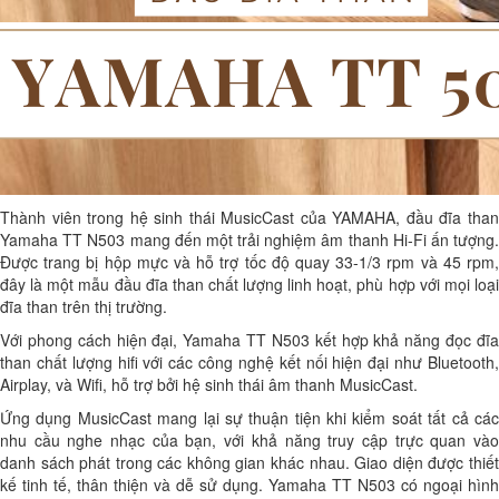
Thành viên trong hệ sinh thái MusicCast của YAMAHA, đầu đĩa than
Yamaha TT N503 mang đến một trải nghiệm âm thanh Hi-Fi ấn tượng.
Được trang bị hộp mực và hỗ trợ tốc độ quay 33-1/3 rpm và 45 rpm,
đây là một mẫu đầu đĩa than chất lượng linh hoạt, phù hợp với mọi loại
đĩa than trên thị trường.
Với phong cách hiện đại, Yamaha TT N503 kết hợp khả năng đọc đĩa
than chất lượng hifi với các công nghệ kết nối hiện đại như Bluetooth,
Airplay, và Wifi, hỗ trợ bởi hệ sinh thái âm thanh MusicCast.
Ứng dụng MusicCast mang lại sự thuận tiện khi kiểm soát tất cả các
nhu cầu nghe nhạc của bạn, với khả năng truy cập trực quan vào
danh sách phát trong các không gian khác nhau. Giao diện được thiết
kế tinh tế, thân thiện và dễ sử dụng. Yamaha TT N503 có ngoại hình