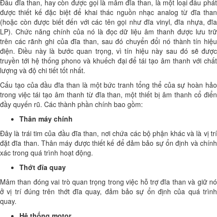
Đầu đĩa than, hay còn được gọi là mâm đĩa than, là một loại đầu phát
được thiết kế đặc biệt để khai thác nguồn nhạc analog từ đĩa than
(hoặc còn được biết đến với các tên gọi như đĩa vinyl, đĩa nhựa, đĩa
LP). Chức năng chính của nó là đọc dữ liệu âm thanh được lưu trữ
trên các rãnh ghi của đĩa than, sau đó chuyển đổi nó thành tín hiệu
điện. Điều này là bước quan trọng, vì tín hiệu này sau đó sẽ được
truyền tới hệ thống phono và khuếch đại để tái tạo âm thanh với chất
lượng và độ chi tiết tốt nhất.
Cấu tạo của đầu đĩa than là một bức tranh tổng thể của sự hoàn hảo
trong việc tái tạo âm thanh từ đĩa than, một thiết bị âm thanh cổ điển
đầy quyến rũ. Các thành phần chính bao gồm:
Thân máy chính
Đây là trái tim của đầu đĩa than, nơi chứa các bộ phận khác và là vị trí
đặt đĩa than. Thân máy được thiết kế để đảm bảo sự ổn định và chính
xác trong quá trình hoạt động.
Thớt đĩa quay
Mâm than đóng vai trò quan trọng trong việc hỗ trợ đĩa than và giữ nó
ở vị trí đúng trên thớt đĩa quay, đảm bảo sự ổn định của quá trình
quay.
Hệ thống motor