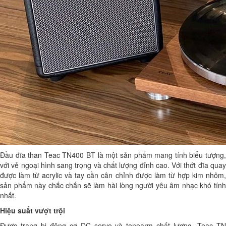
Đầu đĩa than Teac TN400 BT là một sản phẩm mang tính biểu tượng,
với vẻ ngoại hình sang trọng và chất lượng đỉnh cao. Với thớt đĩa quay
được làm từ acrylic và tay cần cân chỉnh được làm từ hợp kim nhôm,
sản phẩm này chắc chắn sẽ làm hài lòng người yêu âm nhạc khó tính
nhất.
Hiệu suất vượt trội
Được trang bị động cơ DC servo và tonearm chất lượng, Teac TN