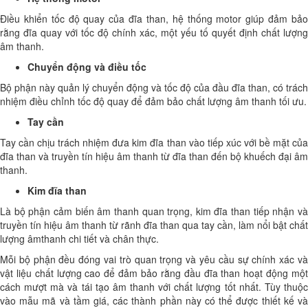
Điều khiển tốc độ quay của đĩa than, hệ thống motor giúp đảm bảo
rằng đĩa quay với tốc độ chính xác, một yếu tố quyết định chất lượng
âm thanh.
Chuyển động và điều tốc
Bộ phận này quản lý chuyển động và tốc độ của đầu đĩa than, có trách
nhiệm điều chỉnh tốc độ quay để đảm bảo chất lượng âm thanh tối ưu.
Tay cần
Tay cần chịu trách nhiệm đưa kim đĩa than vào tiếp xúc với bề mặt của
đĩa than và truyền tín hiệu âm thanh từ đĩa than đến bộ khuếch đại âm
thanh.
Kim đĩa than
Là bộ phận cảm biến âm thanh quan trọng, kim đĩa than tiếp nhận và
truyền tín hiệu âm thanh từ rãnh đĩa than qua tay cần, làm nổi bật chất
lượng âmthanh chi tiết và chân thực.
Mỗi bộ phận đều đóng vai trò quan trọng và yêu cầu sự chính xác và
vật liệu chất lượng cao để đảm bảo rằng đầu đĩa than hoạt động một
cách mượt mà và tái tạo âm thanh với chất lượng tốt nhất. Tùy thuộc
vào mẫu mã và tầm giá, các thành phần này có thể được thiết kế và