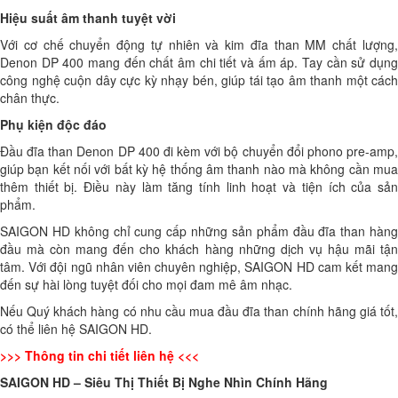
Hiệu suất âm thanh tuyệt vời
Với cơ chế chuyển động tự nhiên và kim đĩa than MM chất lượng,
Denon DP 400 mang đến chất âm chi tiết và ấm áp. Tay cần sử dụng
công nghệ cuộn dây cực kỳ nhạy bén, giúp tái tạo âm thanh một cách
chân thực.
Phụ kiện độc đáo
Đầu đĩa than Denon DP 400 đi kèm với bộ chuyển đổi phono pre-amp,
giúp bạn kết nối với bất kỳ hệ thống âm thanh nào mà không cần mua
thêm thiết bị. Điều này làm tăng tính linh hoạt và tiện ích của sản
phẩm.
SAIGON HD không chỉ cung cấp những sản phẩm đầu đĩa than hàng
đầu mà còn mang đến cho khách hàng những dịch vụ hậu mãi tận
tâm. Với đội ngũ nhân viên chuyên nghiệp, SAIGON HD cam kết mang
đến sự hài lòng tuyệt đối cho mọi đam mê âm nhạc.
Nếu Quý khách hàng có nhu cầu mua đầu đĩa than chính hãng giá tốt,
có thể liên hệ SAIGON HD.
>>> Thông tin chi tiết liên hệ <<<
SAIGON HD – Siêu Thị Thiết Bị Nghe Nhìn Chính Hãng