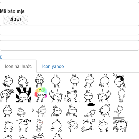
Mã bảo mật
Icon hài hước
Icon yahoo