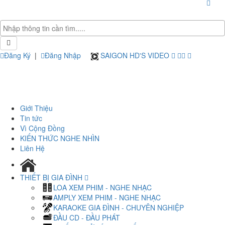
Đăng Ký
|
Đăng Nhập
SAIGON HD'S VIDEO
Giới Thiệu
Tin tức
Vì Cộng Đồng
KIẾN THỨC NGHE NHÌN
Liên Hệ
THIẾT BỊ GIA ĐÌNH
LOA XEM PHIM - NGHE NHẠC
AMPLY XEM PHIM - NGHE NHẠC
KARAOKE GIA ĐÌNH - CHUYÊN NGHIỆP
ĐẦU CD - ĐẦU PHÁT