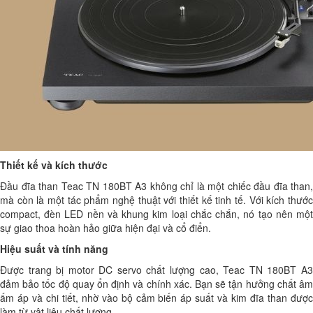
Thiết kế và kích thước
Đầu đĩa than Teac TN 180BT A3 không chỉ là một chiếc đầu đĩa than,
mà còn là một tác phẩm nghệ thuật với thiết kế tinh tế. Với kích thước
compact, đèn LED nền và khung kim loại chắc chắn, nó tạo nên một
sự giao thoa hoàn hảo giữa hiện đại và cổ điển.
Hiệu suất và tính năng
Được trang bị motor DC servo chất lượng cao, Teac TN 180BT A3
đảm bảo tốc độ quay ổn định và chính xác. Bạn sẽ tận hưởng chất âm
ấm áp và chi tiết, nhờ vào bộ cảm biến áp suất và kim đĩa than được
làm từ vật liệu chất lượng.