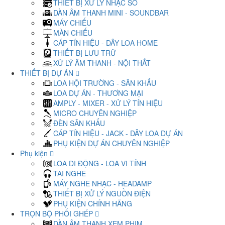
THIẾT BỊ XỬ LÝ NHẠC SỐ
DÀN ÂM THANH MINI - SOUNDBAR
MÁY CHIẾU
MÀN CHIẾU
CÁP TÍN HIỆU - DÂY LOA HOME
THIẾT BỊ LƯU TRỮ
XỬ LÝ ÂM THANH - NỘI THẤT
THIẾT BỊ DỰ ÁN
LOA HỘI TRƯỜNG - SÂN KHẤU
LOA DỰ ÁN - THƯƠNG MẠI
AMPLY - MIXER - XỬ LÝ TÍN HIỆU
MICRO CHUYÊN NGHIỆP
ĐÈN SÂN KHẤU
CÁP TÍN HIỆU - JACK - DÂY LOA DỰ ÁN
PHỤ KIỆN DỰ ÁN CHUYÊN NGHIỆP
Phụ kiện
LOA DI ĐỘNG - LOA VI TÍNH
TAI NGHE
MÁY NGHE NHẠC - HEADAMP
THIẾT BỊ XỬ LÝ NGUỒN ĐIỆN
PHỤ KIỆN CHÍNH HÃNG
TRỌN BỘ PHỐI GHÉP
DÀN ÂM THANH XEM PHIM