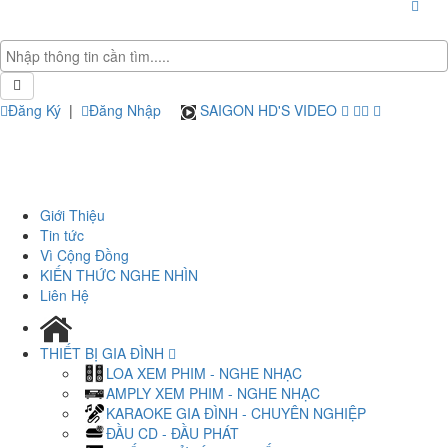
Đăng Ký
|
Đăng Nhập
SAIGON HD'S VIDEO
Giới Thiệu
Tin tức
Vì Cộng Đồng
KIẾN THỨC NGHE NHÌN
Liên Hệ
THIẾT BỊ GIA ĐÌNH
LOA XEM PHIM - NGHE NHẠC
AMPLY XEM PHIM - NGHE NHẠC
KARAOKE GIA ĐÌNH - CHUYÊN NGHIỆP
ĐẦU CD - ĐẦU PHÁT