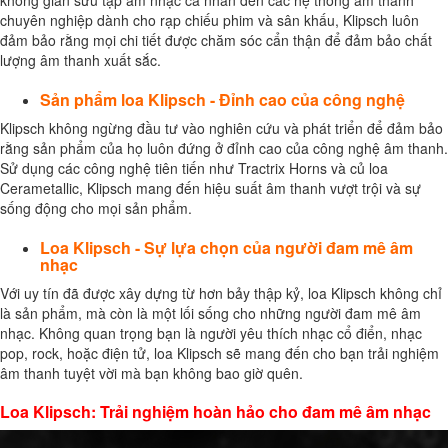
không gian sưu tập âm nhạc cá nhân đến các hệ thống âm thanh
chuyên nghiệp dành cho rạp chiếu phim và sân khấu, Klipsch luôn
đảm bảo rằng mọi chi tiết được chăm sóc cẩn thận để đảm bảo chất
lượng âm thanh xuất sắc.
Sản phẩm loa Klipsch - Đỉnh cao của công nghệ
Klipsch không ngừng đầu tư vào nghiên cứu và phát triển để đảm bảo
rằng sản phẩm của họ luôn đứng ở đỉnh cao của công nghệ âm thanh.
Sử dụng các công nghệ tiên tiến như Tractrix Horns và củ loa
Cerametallic, Klipsch mang đến hiệu suất âm thanh vượt trội và sự
sống động cho mọi sản phẩm.
Loa Klipsch - Sự lựa chọn của người đam mê âm
nhạc
Với uy tín đã được xây dựng từ hơn bảy thập kỷ, loa Klipsch không chỉ
là sản phẩm, mà còn là một lối sống cho những người đam mê âm
nhạc. Không quan trọng bạn là người yêu thích nhạc cổ điển, nhạc
pop, rock, hoặc điện tử, loa Klipsch sẽ mang đến cho bạn trải nghiệm
âm thanh tuyệt vời mà bạn không bao giờ quên.
Loa Klipsch: Trải nghiệm hoàn hảo cho đam mê âm nhạc