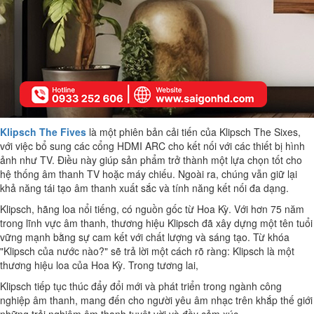
Klipsch The Fives
là một phiên bản cải tiến của Klipsch The Sixes,
với việc bổ sung các cổng HDMI ARC cho kết nối với các thiết bị hình
ảnh như TV. Điều này giúp sản phẩm trở thành một lựa chọn tốt cho
hệ thống âm thanh TV hoặc máy chiếu. Ngoài ra, chúng vẫn giữ lại
khả năng tái tạo âm thanh xuất sắc và tính năng kết nối đa dạng.
Klipsch, hãng loa nổi tiếng, có nguồn gốc từ Hoa Kỳ. Với hơn 75 năm
trong lĩnh vực âm thanh, thương hiệu Klipsch đã xây dựng một tên tuổi
vững mạnh bằng sự cam kết với chất lượng và sáng tạo. Từ khóa
"Klipsch của nước nào?" sẽ trả lời một cách rõ ràng: Klipsch là một
thương hiệu loa của Hoa Kỳ. Trong tương lai,
Klipsch tiếp tục thúc đẩy đổi mới và phát triển trong ngành công
nghiệp âm thanh, mang đến cho người yêu âm nhạc trên khắp thế giới