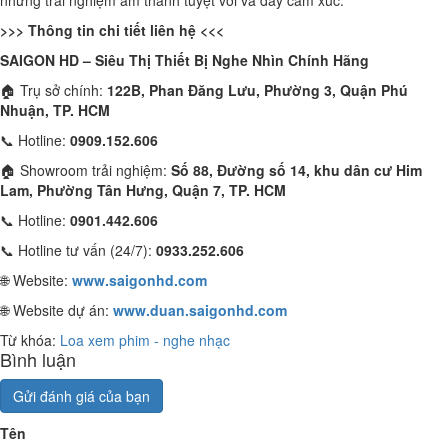
những trải nghiệm âm thanh tuyệt vời và đầy cảm xúc.
>>> Thông tin chi tiết liên hệ <<<
SAIGON HD – Siêu Thị Thiết Bị Nghe Nhìn Chính Hãng
🏠 Trụ sở chính:
122B, Phan Đăng Lưu, Phường 3, Quận Phú
Nhuận, TP. HCM
📞 Hotline:
0909.152.606
🏠 Showroom trải nghiệm:
Số 88, Đường số 14, khu dân cư Him
Lam, Phường Tân Hưng, Quận 7, TP. HCM
📞 Hotline:
0901.442.606
📞 Hotline tư vấn (24/7):
0933.252.606
🌐 Website:
www.saigonhd.com
🌐 Website dự án:
www.duan.saigonhd.com
Từ khóa:
Loa xem phim - nghe nhạc
Bình luận
Gửi đánh giá của bạn
Tên