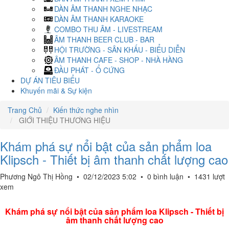
DÀN ÂM THANH NGHE NHẠC
DÀN ÂM THANH KARAOKE
COMBO THU ÂM - LIVESTREAM
ÂM THANH BEER CLUB - BAR
HỘI TRƯỜNG - SÂN KHẤU - BIỂU DIỄN
ÂM THANH CAFE - SHOP - NHÀ HÀNG
ĐẦU PHÁT - Ổ CỨNG
DỰ ÁN TIÊU BIỂU
Khuyến mãi & Sự kiện
Trang Chủ
Kiến thức nghe nhìn
GIỚI THIỆU THƯƠNG HIỆU
Khám phá sự nổi bật của sản phẩm loa
Klipsch - Thiết bị âm thanh chất lượng cao
Phương Ngô Thị Hồng
•
02/12/2023 5:02
•
0 bình luận
•
1431 lượt
xem
Khám phá sự nổi bật của sản phẩm loa Klipsch - Thiết bị
âm thanh chất lượng cao