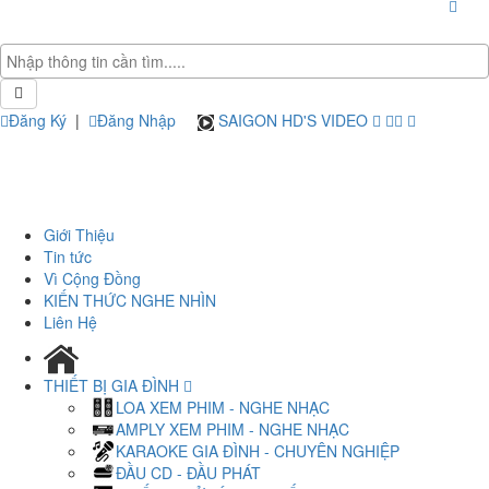
Đăng Ký
|
Đăng Nhập
SAIGON HD'S VIDEO
Giới Thiệu
Tin tức
Vì Cộng Đồng
KIẾN THỨC NGHE NHÌN
Liên Hệ
THIẾT BỊ GIA ĐÌNH
LOA XEM PHIM - NGHE NHẠC
AMPLY XEM PHIM - NGHE NHẠC
KARAOKE GIA ĐÌNH - CHUYÊN NGHIỆP
ĐẦU CD - ĐẦU PHÁT