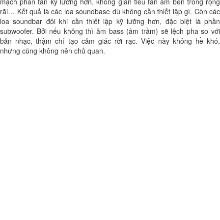
mạch phân tần kỹ lưỡng hơn, không gian tiêu tán âm bên trong rộng
rãi… Kết quả là các loa soundbase dù không cần thiết lập gì. Còn các
loa soundbar đôi khi cần thiết lập kỹ lưỡng hơn, đặc biệt là phần
subwoofer. Bởi nếu không thì âm bass (âm trầm) sẽ lệch pha so với
bản nhạc, thậm chí tạo cảm giác rời rạc. Việc này không hề khó,
nhưng cũng không nên chủ quan.