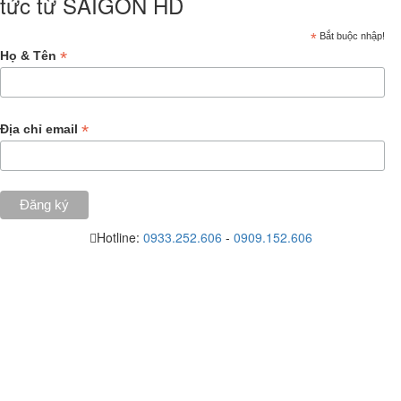
tức từ SAIGON HD
*
Bắt buộc nhập!
*
Họ & Tên
*
Địa chỉ email
Hotline:
0933.252.606
-
0909.152.606