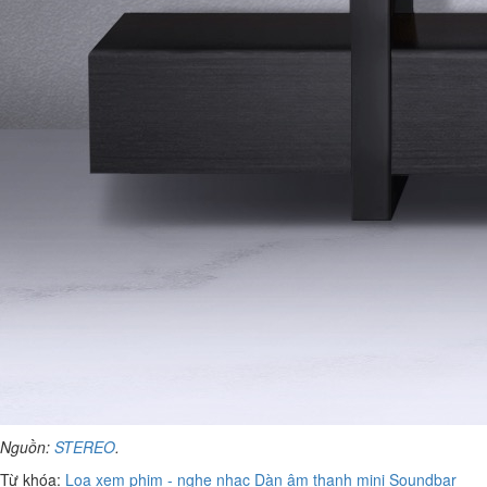
Nguồn:
STEREO
.
Từ khóa:
Loa xem phim - nghe nhạc
Dàn âm thanh mini
Soundbar