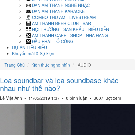
DÀN ÂM THANH NGHE NHẠC
DÀN ÂM THANH KARAOKE
COMBO THU ÂM - LIVESTREAM
ÂM THANH BEER CLUB - BAR
HỘI TRƯỜNG - SÂN KHẤU - BIỂU DIỄN
ÂM THANH CAFE - SHOP - NHÀ HÀNG
ĐẦU PHÁT - Ổ CỨNG
DỰ ÁN TIÊU BIỂU
Khuyến mãi & Sự kiện
Trang Chủ
Kiến thức nghe nhìn
AUDIO
Loa soundbar và loa soundbase khác
nhau như thế nào?
Lê Việt Anh
•
11/05/2019 1:37
•
0 bình luận
•
3007 lượt xem