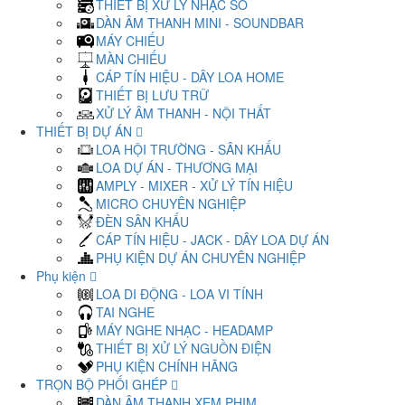
THIẾT BỊ XỬ LÝ NHẠC SỐ
DÀN ÂM THANH MINI - SOUNDBAR
MÁY CHIẾU
MÀN CHIẾU
CÁP TÍN HIỆU - DÂY LOA HOME
THIẾT BỊ LƯU TRỮ
XỬ LÝ ÂM THANH - NỘI THẤT
THIẾT BỊ DỰ ÁN
LOA HỘI TRƯỜNG - SÂN KHẤU
LOA DỰ ÁN - THƯƠNG MẠI
AMPLY - MIXER - XỬ LÝ TÍN HIỆU
MICRO CHUYÊN NGHIỆP
ĐÈN SÂN KHẤU
CÁP TÍN HIỆU - JACK - DÂY LOA DỰ ÁN
PHỤ KIỆN DỰ ÁN CHUYÊN NGHIỆP
Phụ kiện
LOA DI ĐỘNG - LOA VI TÍNH
TAI NGHE
MÁY NGHE NHẠC - HEADAMP
THIẾT BỊ XỬ LÝ NGUỒN ĐIỆN
PHỤ KIỆN CHÍNH HÃNG
TRỌN BỘ PHỐI GHÉP
DÀN ÂM THANH XEM PHIM