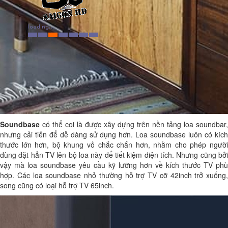
Soundbase
có thể coi là được xây dựng trên nền tảng loa soundbar,
nhưng cải tiến để dễ dàng sử dụng hơn. Loa soundbase luôn có kích
thước lớn hơn, bộ khung vỏ chắc chắn hơn, nhằm cho phép người
dùng đặt hẳn TV lên bộ loa này để tiết kiệm diện tích. Nhưng cũng bởi
vậy mà loa soundbase yêu cầu kỹ lưỡng hơn về kích thước TV phù
hợp. Các loa soundbase nhỏ thường hỗ trợ TV cỡ 42inch trở xuống,
song cũng có loại hỗ trợ TV 65inch.