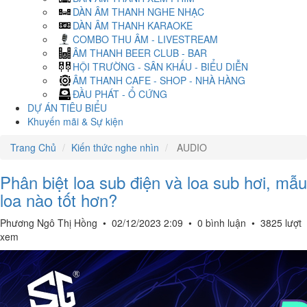
DÀN ÂM THANH NGHE NHẠC
DÀN ÂM THANH KARAOKE
COMBO THU ÂM - LIVESTREAM
ÂM THANH BEER CLUB - BAR
HỘI TRƯỜNG - SÂN KHẤU - BIỂU DIỄN
ÂM THANH CAFE - SHOP - NHÀ HÀNG
ĐẦU PHÁT - Ổ CỨNG
DỰ ÁN TIÊU BIỂU
Khuyến mãi & Sự kiện
Trang Chủ
Kiến thức nghe nhìn
AUDIO
Phân biệt loa sub điện và loa sub hơi, mẫu
loa nào tốt hơn?
Phương Ngô Thị Hồng
•
02/12/2023 2:09
•
0 bình luận
•
3825 lượt
xem