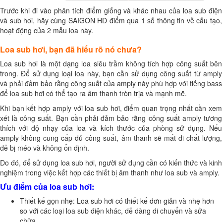
Trước khi đi vào phân tích điểm giống và khác nhau của loa sub điện
và sub hơi, hãy cùng SAIGON HD điểm qua 1 số thông tin về cấu tạo,
hoạt động của 2 mẫu loa này.
Loa sub hơi, bạn đã hiểu rõ nó chưa?
Loa sub hơi là một dạng loa siêu trầm không tích hợp công suất bên
trong. Để sử dụng loại loa này, bạn cần sử dụng công suất từ amply
và phải đảm bảo rằng công suất của amply này phù hợp với tiếng bass
để loa sub hơi có thể tạo ra âm thanh tròn trịa và mạnh mẽ.
Khi bạn kết hợp amply với loa sub hơi, điểm quan trọng nhất cần xem
xét là công suất. Bạn cần phải đảm bảo rằng công suất amply tương
thích với độ nhạy của loa và kích thước của phòng sử dụng. Nếu
amply không cung cấp đủ công suất, âm thanh sẽ mất đi chất lượng,
dễ bị méo và không ổn định.
Do đó, để sử dụng loa sub hơi, người sử dụng cần có kiến thức và kinh
nghiệm trong việc kết hợp các thiết bị âm thanh như loa sub và amply.
Ưu điểm của loa sub hơi:
Thiết kế gọn nhẹ: Loa sub hơi có thiết kế đơn giản và nhẹ hơn
so với các loại loa sub điện khác, dễ dàng di chuyển và sửa
chữa.