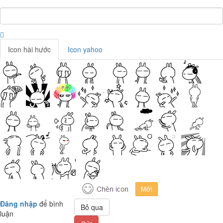
Icon hài hước
Icon yahoo
Đăng nhập
để bình
Bỏ qua
luận