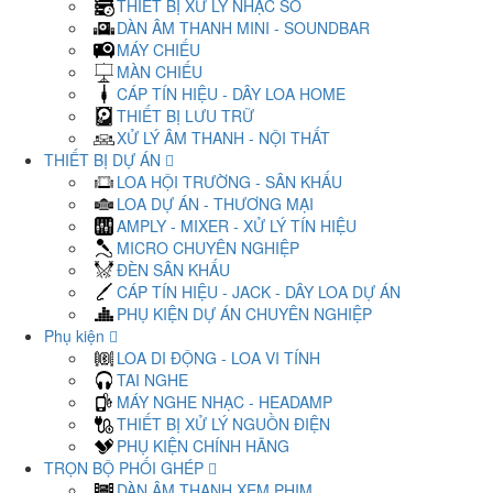
THIẾT BỊ XỬ LÝ NHẠC SỐ
DÀN ÂM THANH MINI - SOUNDBAR
MÁY CHIẾU
MÀN CHIẾU
CÁP TÍN HIỆU - DÂY LOA HOME
THIẾT BỊ LƯU TRỮ
XỬ LÝ ÂM THANH - NỘI THẤT
THIẾT BỊ DỰ ÁN
LOA HỘI TRƯỜNG - SÂN KHẤU
LOA DỰ ÁN - THƯƠNG MẠI
AMPLY - MIXER - XỬ LÝ TÍN HIỆU
MICRO CHUYÊN NGHIỆP
ĐÈN SÂN KHẤU
CÁP TÍN HIỆU - JACK - DÂY LOA DỰ ÁN
PHỤ KIỆN DỰ ÁN CHUYÊN NGHIỆP
Phụ kiện
LOA DI ĐỘNG - LOA VI TÍNH
TAI NGHE
MÁY NGHE NHẠC - HEADAMP
THIẾT BỊ XỬ LÝ NGUỒN ĐIỆN
PHỤ KIỆN CHÍNH HÃNG
TRỌN BỘ PHỐI GHÉP
DÀN ÂM THANH XEM PHIM