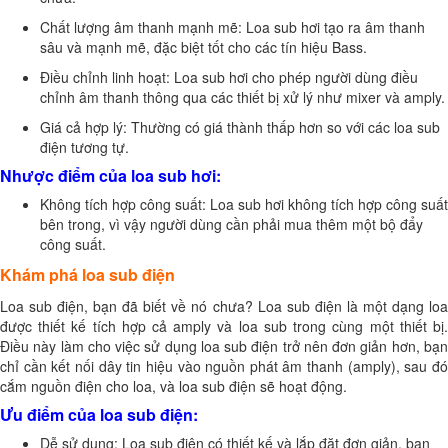
Chất lượng âm thanh mạnh mẽ: Loa sub hơi tạo ra âm thanh
sâu và mạnh mẽ, đặc biệt tốt cho các tín hiệu Bass.
Điều chỉnh linh hoạt: Loa sub hơi cho phép người dùng điều
chỉnh âm thanh thông qua các thiết bị xử lý như mixer và amply.
Giá cả hợp lý: Thường có giá thành thấp hơn so với các loa sub
điện tương tự.
Nhược điểm của loa sub hơi:
Không tích hợp công suất: Loa sub hơi không tích hợp công suất
bên trong, vì vậy người dùng cần phải mua thêm một bộ đẩy
công suất.
Khám phá loa sub điện
Loa sub điện, bạn đã biết về nó chưa? Loa sub điện là một dạng loa
được thiết kế tích hợp cả amply và loa sub trong cùng một thiết bị.
Điều này làm cho việc sử dụng loa sub điện trở nên đơn giản hơn, bạn
chỉ cần kết nối dây tin hiệu vào nguồn phát âm thanh (amply), sau đó
cắm nguồn điện cho loa, và loa sub điện sẽ hoạt động.
Ưu điểm của loa sub điện:
Dễ sử dụng: Loa sub điện có thiết kế và lắp đặt đơn giản, bạn