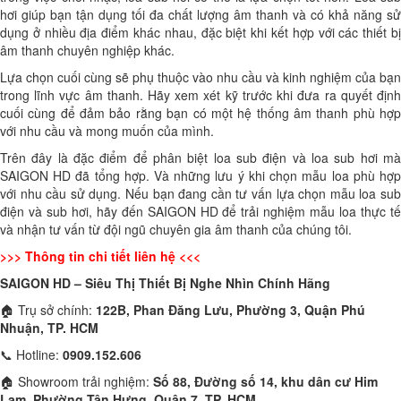
hơi giúp bạn tận dụng tối đa chất lượng âm thanh và có khả năng sử
dụng ở nhiều địa điểm khác nhau, đặc biệt khi kết hợp với các thiết bị
âm thanh chuyên nghiệp khác.
Lựa chọn cuối cùng sẽ phụ thuộc vào nhu cầu và kinh nghiệm của bạn
trong lĩnh vực âm thanh. Hãy xem xét kỹ trước khi đưa ra quyết định
cuối cùng để đảm bảo rằng bạn có một hệ thống âm thanh phù hợp
với nhu cầu và mong muốn của mình.
Trên đây là đặc điểm để phân biệt loa sub điện và loa sub hơi mà
SAIGON HD đã tổng hợp. Và những lưu ý khi chọn mẫu loa phù hợp
với nhu cầu sử dụng. Nếu bạn đang cần tư vấn lựa chọn mẫu loa sub
điện và sub hơi, hãy đến SAIGON HD để trải nghiệm mẫu loa thực tế
và nhận tư vấn từ đội ngũ chuyên gia âm thanh của chúng tôi.
>>> Thông tin chi tiết liên hệ <<<
SAIGON HD – Siêu Thị Thiết Bị Nghe Nhìn Chính Hãng
🏠 Trụ sở chính:
122B, Phan Đăng Lưu, Phường 3, Quận Phú
Nhuận, TP. HCM
📞 Hotline:
0909.152.606
🏠 Showroom trải nghiệm:
Số 88, Đường số 14, khu dân cư Him
Lam, Phường Tân Hưng, Quận 7, TP. HCM