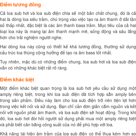
Điểm tương đồng
Cả loa sub hơi và loa sub điện chia sẻ một bản chất chung, đó là cả
hai là dòng loa siêu trầm, chú trọng vào việc tạo ra âm thanh ở dải tần
số thấp nhất, đặc biệt là các âm thanh bass trầm. Mục tiêu của cả hai
loại loa này là mang lại âm thanh mạnh mẽ, sống động và sâu lắng
hơn cho trải nghiệm người nghe.
Hai dòng loa này cũng có thiết kế khá tương đồng, thường sử dụng
cấu trúc loa thùng cộng hưởng để tạo ra âm bass tốt nhất.
Tuy nhiên, mặc dù có những điểm chung, loa sub hơi và loa sub điện
vẫn có những khác biệt rất rõ ràng.
Điểm khác biệt
Một điểm khác biệt quan trọng là loa sub hơi yêu cầu sử dụng một
amply riêng biệt, trong khi loa sub điện đã tích hợp sẵn amply bên
trong sản phẩm. Điều này làm cho loa sub điện trở nên tiện lợi hơn
trong việc kết nối và sử dụng. Bạn chỉ cần đơn giản cắm nguồn và kết
nối với nguồn phát âm thanh, và loa sub điện sẽ hoạt động. Trong khi
đó, loa sub hơi đòi hỏi người sử dụng phải mua một amply riêng biệt
và phải biết cân bằng công suất của nó để phù hợp với loa.
Khả năng tái hiện âm trầm của loa sub điện có thể thua kém hơn so