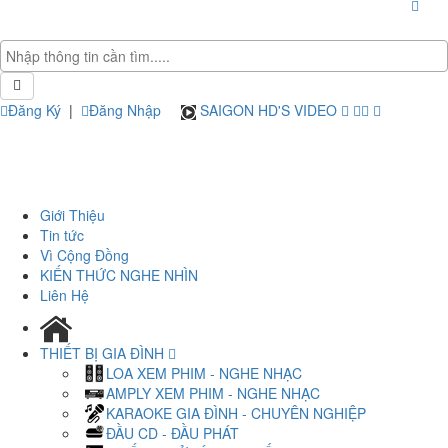
Đăng Ký
|
Đăng Nhập
SAIGON HD'S VIDEO
Giới Thiệu
Tin tức
Vì Cộng Đồng
KIẾN THỨC NGHE NHÌN
Liên Hệ
THIẾT BỊ GIA ĐÌNH
LOA XEM PHIM - NGHE NHẠC
AMPLY XEM PHIM - NGHE NHẠC
KARAOKE GIA ĐÌNH - CHUYÊN NGHIỆP
ĐẦU CD - ĐẦU PHÁT