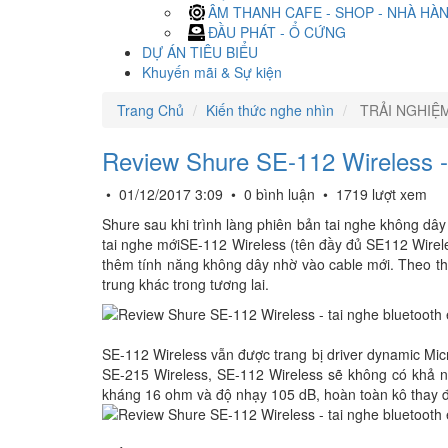
ÂM THANH CAFE - SHOP - NHÀ HÀ
ĐẦU PHÁT - Ổ CỨNG
DỰ ÁN TIÊU BIỂU
Khuyến mãi & Sự kiện
Trang Chủ
Kiến thức nghe nhìn
TRẢI NGHIỆ
Review Shure SE-112 Wireless - 
•
01/12/2017 3:09
•
0 bình luận
•
1719 lượt xem
Shure sau khi trình làng phiên bản tai nghe không dâ
tai nghe mớiSE-112 Wireless (tên đầy đủ SE112 Wirel
thêm tính năng không dây nhờ vào cable mới. Theo th
trung khác trong tương lai.
SE-112 Wireless vẫn được trang bị driver dynamic Mic
SE-215 Wireless, SE-112 Wireless sẽ không có khả n
kháng 16 ohm và độ nhạy 105 dB, hoàn toàn kô thay đ