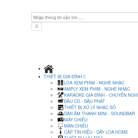
THIẾT BỊ GIA ĐÌNH
LOA XEM PHIM - NGHE NHẠC
AMPLY XEM PHIM - NGHE NHẠC
KARAOKE GIA ĐÌNH - CHUYÊN NGH
ĐẦU CD - ĐẦU PHÁT
THIẾT BỊ XỬ LÝ NHẠC SỐ
DÀN ÂM THANH MINI - SOUNDBAR
MÁY CHIẾU
MÀN CHIẾU
CÁP TÍN HIỆU - DÂY LOA HOME