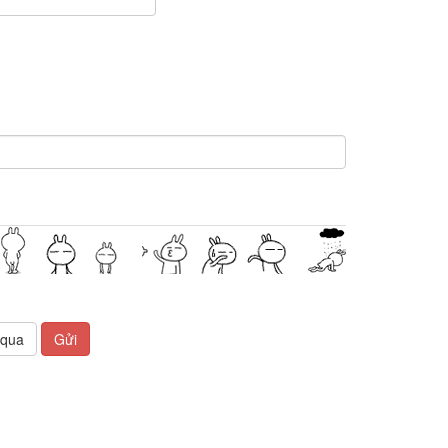
 qua
Gửi