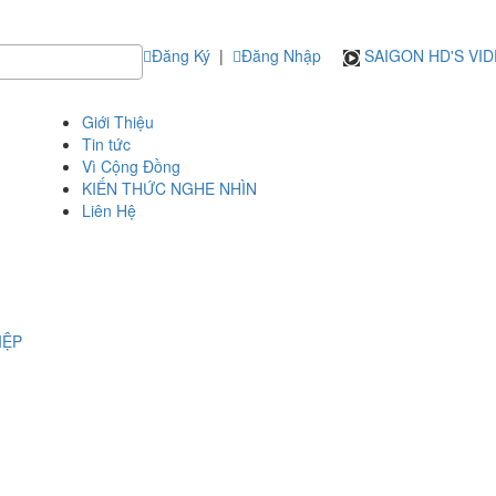
Đăng Ký
|
Đăng Nhập
SAIGON HD'S VI
Giới Thiệu
Tin tức
Vì Cộng Đồng
KIẾN THỨC NGHE NHÌN
Liên Hệ
IỆP