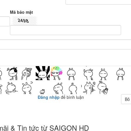
Mã bảo mật
Đăng nhập
để bình luận
Bỏ
 mãi & Tin tức từ SAIGON HD