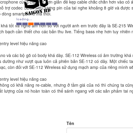
icrophone cùng clip đeo đơn giản để kẹp cable chắc chắn hơn vào cổ áo
 hỗ trợ codec SBC. Thời lượng pin của tai nghe khoảng 8 giờ và đượ
số dòng smartphone mà thôi.
 khá tốt và nghe ấm hơn so với người anh em trước đây là SE-215 Wir
h bạch cần thiết cho các bản thu live. Tiếng bass nhẹ hơn tuy nhiên n
iano và các bộ gõ có body khá dày. SE-112 Wireless có âm trường khá r
ss dường như vượt qua luôn cả phiên bản SE-112 có dây. Một chiếc ta
hạc, còn đối với SE-112 Wireless sử dụng mạch amp của riêng mình s
hông có khả năng re-cable, nhưng ở tầm giá của nó thì chúng ta cũng
chất lượng của nó hoàn toàn có thể sánh ngang với các sản phẩm tai 
Tên