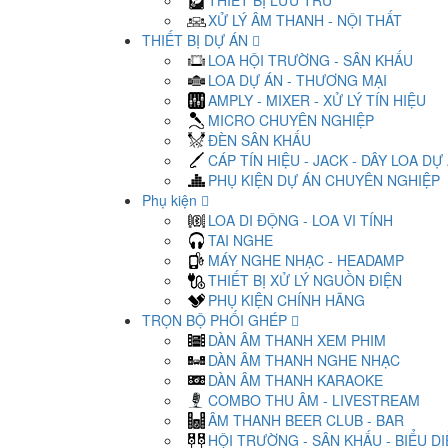
THIẾT BỊ LƯU TRỮ
XỬ LÝ ÂM THANH - NỘI THẤT
THIẾT BỊ DỰ ÁN
LOA HỘI TRƯỜNG - SÂN KHẤU
LOA DỰ ÁN - THƯƠNG MẠI
AMPLY - MIXER - XỬ LÝ TÍN HIỆU
MICRO CHUYÊN NGHIỆP
ĐÈN SÂN KHẤU
CÁP TÍN HIỆU - JACK - DÂY LOA DỰ
PHỤ KIỆN DỰ ÁN CHUYÊN NGHIỆP
Phụ kiện
LOA DI ĐỘNG - LOA VI TÍNH
TAI NGHE
MÁY NGHE NHẠC - HEADAMP
THIẾT BỊ XỬ LÝ NGUỒN ĐIỆN
PHỤ KIỆN CHÍNH HÃNG
TRỌN BỘ PHỐI GHÉP
DÀN ÂM THANH XEM PHIM
DÀN ÂM THANH NGHE NHẠC
DÀN ÂM THANH KARAOKE
COMBO THU ÂM - LIVESTREAM
ÂM THANH BEER CLUB - BAR
HỘI TRƯỜNG - SÂN KHẤU - BIỂU D