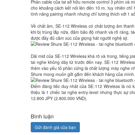
Phần cable của tai sở hữu remote control 3 phím và m
cho khoảng cách kết nối lên đến 10 m, tuy nhiên chỉ
tính năng pairing nhanh nhưng chỉ tương thích với 1 
Về chất âm, SE-112 Wireless có chất lượng âm thanh
khi bị trùng lắp nữa, đảm bảo độ nhanh và rõ ràng, tác
được đầy đủ cảm xúc của giọng hát người nghệ sỹ.
Dải mid của SE-112 Wireless khá rõ và trong, tiếng p
tai nghe không dây từ trước đến nay. SE-112 Wirele
thêm vào yếu tố phần cứng là chất lượng máy nghe n
Shure mong muốn gởi gắm đến khách hàng của mình.
Điểm đáng tiếc duy nhất của SE-112 Wireless là nó k
thiệu là 1 chiếc tai nghe entry-level nhưng thực sự 
12.800 JPY (2.800.000 VND).
Bình luận
Gửi đánh giá của bạn