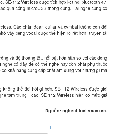
. SE-112 Wireless được tích hợp kết nối bluetooth 4.1
c sạc qua cổng microUSB thông dụng. Tai nghe cũng có
eless. Các phân đoạn guitar và cymbal không còn đôi
hờ vậy tiếng vocal được thể hiện rõ rệt hơn, truyền tải
ộng và độ thoáng tốt, nổi bật hơn hẳn so với các dòng
i nghe có dây để có thể nghe hay còn phải phụ thuộc
ẽ có khả năng cung cấp chất âm đúng với những gì mà
 không thể đòi hỏi gì hơn. SE-112 Wireless được giới
nghe tầm trung - cao. SE-112 Wireless hiện có mức giá
Nguồn: nghenhinvietnam.vn.