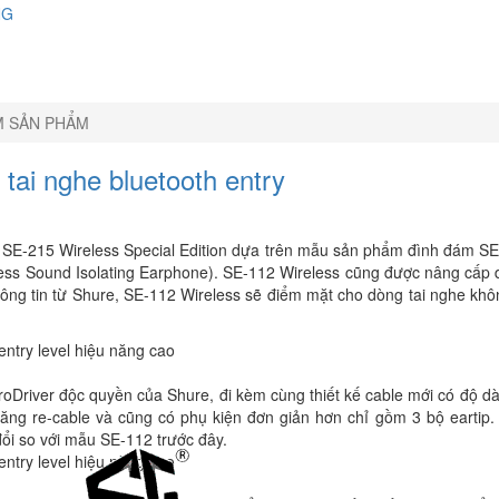
NG
M SẢN PHẨM
tai nghe bluetooth entry
y SE-215 Wireless Special Edition dựa trên mẫu sản phẩm đình đám SE
ess Sound Isolating Earphone). SE-112 Wireless cũng được nâng cấp d
ông tin từ Shure, SE-112 Wireless sẽ điểm mặt cho dòng tai nghe khôn
roDriver độc quyền của Shure, đi kèm cùng thiết kế cable mới có độ 
ăng re-cable và cũng có phụ kiện đơn giản hơn chỉ gồm 3 bộ eartip.
ổi so với mẫu SE-112 trước đây.