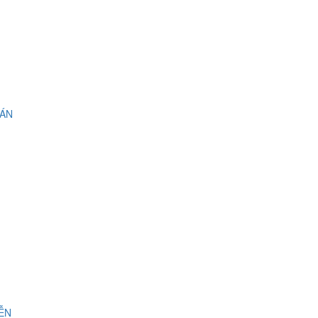
 ÁN
IỄN