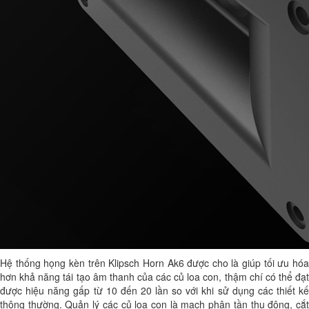
Hệ thống họng kèn trên Klipsch Horn Ak6 được cho là giúp tối ưu hóa
hơn khả năng tái tạo âm thanh của các củ loa con, thậm chí có thể đạt
được hiệu năng gấp từ 10 đến 20 lần so với khi sử dụng các thiết kế
thông thường. Quản lý các củ loa con là mạch phân tần thụ động, cắt