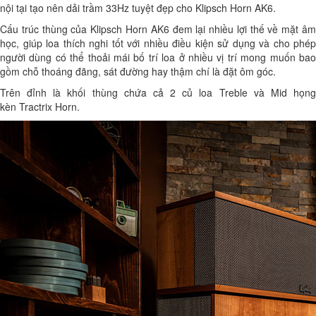
nội tại tạo nên dải trầm
33Hz tuyệt đẹp cho
Klipsch Horn AK6.
Cấu trúc thùng của Klipsch Horn AK6 đem lại nhiều lợi thế về mặt âm
học, giúp loa thích nghi tốt với nhiều điều kiện sử dụng và cho phép
người dùng có thể thoải mái bố trí loa ở nhiều vị trí mong muốn bao
gồm chỗ thoáng đãng, sát đường hay thậm chí là đặt ôm góc.
Trên đỉnh là khối thùng chứa cả 2 củ loa Treble và Mid họng
kèn
Tractrix Horn
.