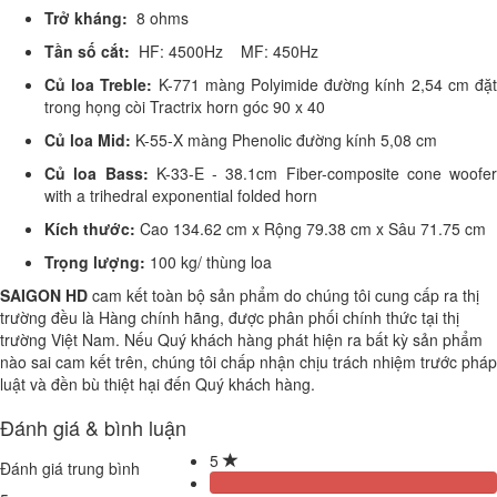
Trở kháng:
8 ohms
Tần số cắt:
HF: 4500Hz MF: 450Hz
Củ loa Treble:
K-771 màng Polyimide đường kính 2,54 cm đặ
trong họng còi Tractrix horn góc 90 x 40
Củ loa Mid:
K-55-X màng Phenolic đường kính 5,08 cm
Củ loa Bass:
K-33-E - 38.1cm Fiber-composite cone woofer
with a trihedral exponential folded horn
Kích thước:
Cao 134.62 cm x Rộng 79.38 cm x Sâu 71.75 cm
Trọng lượng:
100 kg/ thùng loa
SAIGON HD
cam kết toàn bộ sản phẩm do chúng tôi cung cấp ra thị
trường đều là Hàng chính hãng, được phân phối chính thức tại thị
trường Việt Nam. Nếu Quý khách hàng phát hiện ra bất kỳ sản phẩm
nào sai cam kết trên, chúng tôi chấp nhận chịu trách nhiệm trước pháp
luật và đền bù thiệt hại đến Quý khách hàng.
Đánh giá & bình luận
5
Đánh giá trung bình