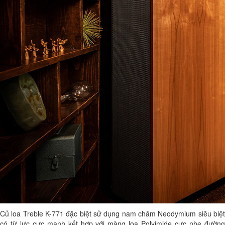
Củ loa Treble K-771 đặc biệt sử dụng nam châm Neodymium siêu biệt
có từ lực cực mạnh kết hợp với màng loa Polyimide cực nhẹ đường