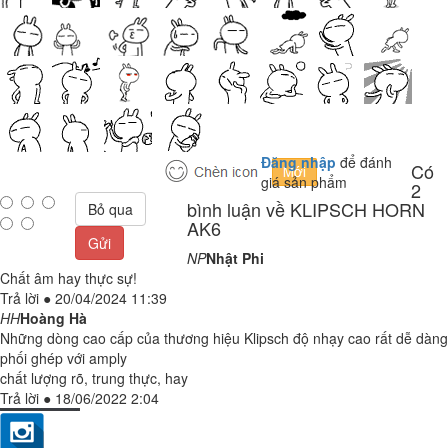
Đăng nhập
để đánh
Có
giá sản phẩm
2
bình luận về KLIPSCH HORN
Bỏ qua
AK6
Gửi
NP
Nhật Phi
Chất âm hay thực sự!
Trả lời
●
20/04/2024 11:39
HH
Hoàng Hà
Những dòng cao cấp của thương hiệu Klipsch độ nhạy cao rất dễ dàng
phối ghép với amply
chất lượng rõ, trung thực, hay
Trả lời
●
18/06/2022 2:04