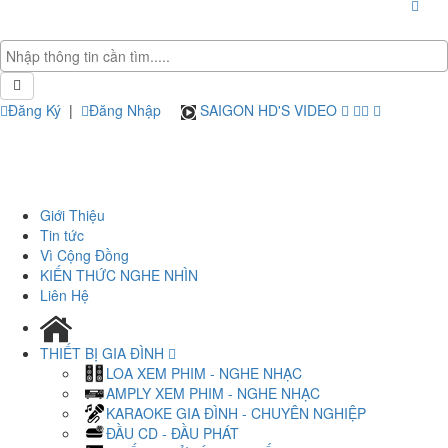
Đăng Ký
|
Đăng Nhập
SAIGON HD'S VIDEO
Giới Thiệu
Tin tức
Vì Cộng Đồng
KIẾN THỨC NGHE NHÌN
Liên Hệ
THIẾT BỊ GIA ĐÌNH
LOA XEM PHIM - NGHE NHẠC
AMPLY XEM PHIM - NGHE NHẠC
KARAOKE GIA ĐÌNH - CHUYÊN NGHIỆP
ĐẦU CD - ĐẦU PHÁT