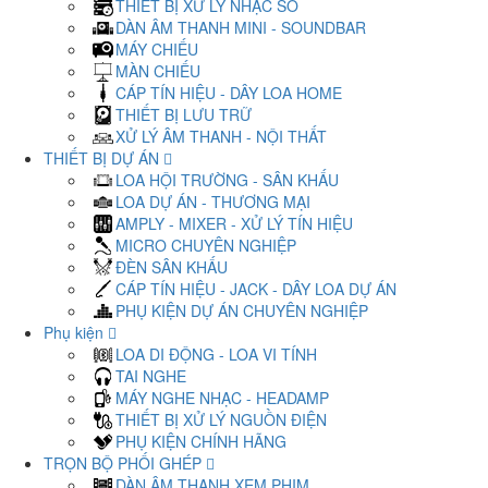
THIẾT BỊ XỬ LÝ NHẠC SỐ
DÀN ÂM THANH MINI - SOUNDBAR
MÁY CHIẾU
MÀN CHIẾU
CÁP TÍN HIỆU - DÂY LOA HOME
THIẾT BỊ LƯU TRỮ
XỬ LÝ ÂM THANH - NỘI THẤT
THIẾT BỊ DỰ ÁN
LOA HỘI TRƯỜNG - SÂN KHẤU
LOA DỰ ÁN - THƯƠNG MẠI
AMPLY - MIXER - XỬ LÝ TÍN HIỆU
MICRO CHUYÊN NGHIỆP
ĐÈN SÂN KHẤU
CÁP TÍN HIỆU - JACK - DÂY LOA DỰ ÁN
PHỤ KIỆN DỰ ÁN CHUYÊN NGHIỆP
Phụ kiện
LOA DI ĐỘNG - LOA VI TÍNH
TAI NGHE
MÁY NGHE NHẠC - HEADAMP
THIẾT BỊ XỬ LÝ NGUỒN ĐIỆN
PHỤ KIỆN CHÍNH HÃNG
TRỌN BỘ PHỐI GHÉP
DÀN ÂM THANH XEM PHIM