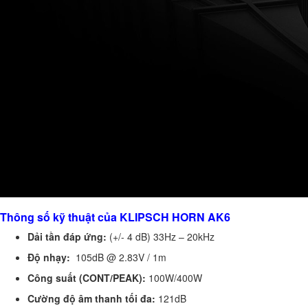
Thông số kỹ thuật của KLIPSCH HORN AK6
Dải tần đáp ứng:
(+/- 4 dB) 33Hz – 20kHz
Độ nhạy:
105dB @ 2.83V / 1m
Công suất
(CONT/PEAK):
100W/400W
Cường độ âm thanh tối đa:
121dB