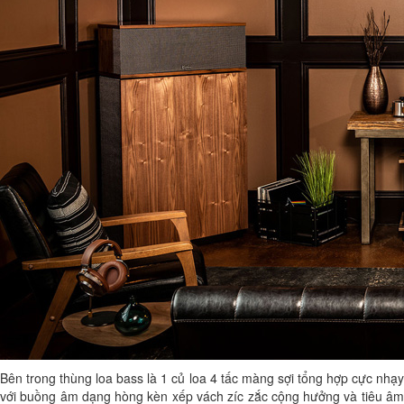
Bên trong thùng loa bass là 1 củ loa 4 tấc màng sợi tổng hợp cực nhạy
với buồng âm dạng hòng kèn xếp vách zíc zắc cộng hưởng và tiêu âm