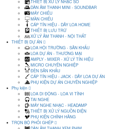
THIẾT BỊ XỬ LÝ NHẠC SỐ
DÀN ÂM THANH MINI - SOUNDBAR
MÁY CHIẾU
MÀN CHIẾU
CÁP TÍN HIỆU - DÂY LOA HOME
THIẾT BỊ LƯU TRỮ
XỬ LÝ ÂM THANH - NỘI THẤT
THIẾT BỊ DỰ ÁN
LOA HỘI TRƯỜNG - SÂN KHẤU
LOA DỰ ÁN - THƯƠNG MẠI
AMPLY - MIXER - XỬ LÝ TÍN HIỆU
MICRO CHUYÊN NGHIỆP
ĐÈN SÂN KHẤU
CÁP TÍN HIỆU - JACK - DÂY LOA DỰ ÁN
PHỤ KIỆN DỰ ÁN CHUYÊN NGHIỆP
Phụ kiện
LOA DI ĐỘNG - LOA VI TÍNH
TAI NGHE
MÁY NGHE NHẠC - HEADAMP
THIẾT BỊ XỬ LÝ NGUỒN ĐIỆN
PHỤ KIỆN CHÍNH HÃNG
TRỌN BỘ PHỐI GHÉP
DÀN ÂM THANH XEM PHIM