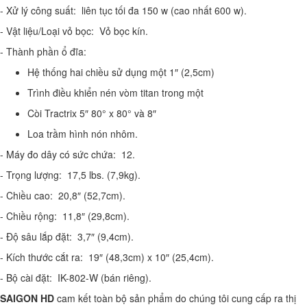
- Xử lý công suất:
liên tục tối đa 150 w (cao nhất 600 w).
- Vật liệu/Loại vỏ bọc:
Vỏ bọc kín.
- Thành phần ổ đĩa:
Hệ thống hai chiều sử dụng một 1″ (2,5cm)
Trình điều khiển nén vòm titan trong một
Còi Tractrix 5″ 80° x 80° và 8″
Loa trầm hình nón nhôm.
- Máy đo dây có sức chứa:
12.
- Trọng lượng:
17,5 lbs.
(7,9kg).
- Chiều cao:
20,8″ (52,7cm).
- Chiều rộng:
11,8″ (29,8cm).
- Độ sâu lắp đặt:
3,7″ (9,4cm).
- Kích thước cắt ra:
19″ (48,3cm) x 10″ (25,4cm).
- Bộ cài đặt:
IK-802-W (bán riêng).
SAIGON HD
cam kết toàn bộ sản phẩm do chúng tôi cung cấp ra thị