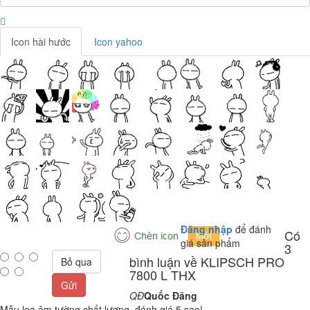
Icon hài hước
Icon yahoo
Đăng nhập
để đánh
Có
giá sản phẩm
3
bình luận về KLIPSCH PRO
Bỏ qua
7800 L THX
Gửi
QĐ
Quốc Đãng
Mẫu loa âm tường chất lượng, đánh giá 5 sao!