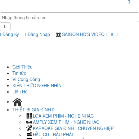
Đăng Ký
|
Đăng Nhập
SAIGON HD'S VIDEO
Giới Thiệu
Tin tức
Vì Cộng Đồng
KIẾN THỨC NGHE NHÌN
Liên Hệ
THIẾT BỊ GIA ĐÌNH
LOA XEM PHIM - NGHE NHẠC
AMPLY XEM PHIM - NGHE NHẠC
KARAOKE GIA ĐÌNH - CHUYÊN NGHIỆP
ĐẦU CD - ĐẦU PHÁT