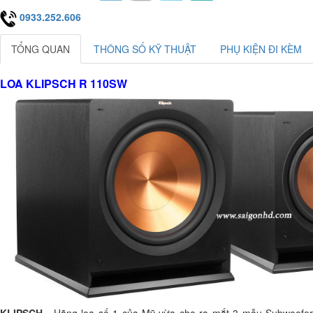
0933.252.606
TỔNG QUAN
THÔNG SỐ KỸ THUẬT
PHỤ KIỆN ĐI KÈM
LOA KLIPSCH R 110SW