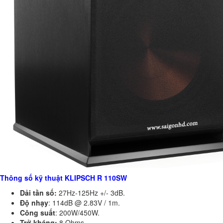
Thông số kỹ thuật KLIPSCH R 110SW
Dải tần số:
27Hz-125Hz +/- 3dB.
Độ nhạy
: 114dB @ 2.83V / 1m.
Công suất
: 200W/450W.
Trở kháng:
8 Ohms.