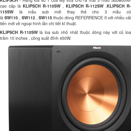
KLIPSCH
- Hãng loa số 1 của Mỹ vừa cho ra mắt 3 mẫu Subwoofer
cao cấp là
KLIPSCH R-110SW
,
KLIPSCH R-112SW
,
KLIPSCH R-
115SW
là mẫu sub mới thay thế cho 3 mẫu cũ
là
SW110
,
SW112
,
SW115
thuộc dòng REFERRENCE II với nhiều cả
tiến mới về ngoại hình lẫn chi tiết kĩ thuật.
KLIPSCH R-110SW
là loa sub nhỏ nhất thuộc dòng này với củ lo
trầm 10 inches , công suất đỉnh 450W.