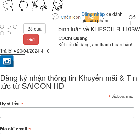
Đăng nhập
để đánh
Có
giá sản phẩm
1
bình luận về KLIPSCH R 110SW
Bỏ qua
CQ
Chí Quang
Gửi
Kết nối dễ dàng, âm thanh hoàn hảo!
Trả lời
●
20/04/2024 4:10
Đăng ký nhận thông tin Khuyến mãi & Tin
tức từ SAIGON HD
*
Bắt buộc nhập!
*
Họ & Tên
*
Địa chỉ email