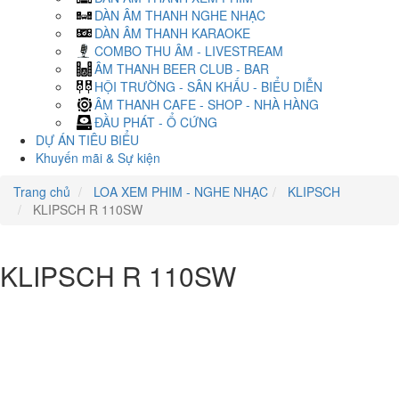
DÀN ÂM THANH NGHE NHẠC
DÀN ÂM THANH KARAOKE
COMBO THU ÂM - LIVESTREAM
ÂM THANH BEER CLUB - BAR
HỘI TRƯỜNG - SÂN KHẤU - BIỂU DIỄN
ÂM THANH CAFE - SHOP - NHÀ HÀNG
ĐẦU PHÁT - Ổ CỨNG
DỰ ÁN TIÊU BIỂU
Khuyến mãi & Sự kiện
Trang chủ
LOA XEM PHIM - NGHE NHẠC
KLIPSCH
KLIPSCH R 110SW
KLIPSCH R 110SW