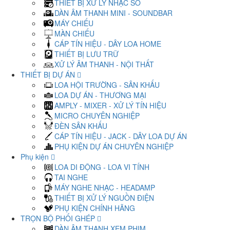
THIẾT BỊ XỬ LÝ NHẠC SỐ
DÀN ÂM THANH MINI - SOUNDBAR
MÁY CHIẾU
MÀN CHIẾU
CÁP TÍN HIỆU - DÂY LOA HOME
THIẾT BỊ LƯU TRỮ
XỬ LÝ ÂM THANH - NỘI THẤT
THIẾT BỊ DỰ ÁN
LOA HỘI TRƯỜNG - SÂN KHẤU
LOA DỰ ÁN - THƯƠNG MẠI
AMPLY - MIXER - XỬ LÝ TÍN HIỆU
MICRO CHUYÊN NGHIỆP
ĐÈN SÂN KHẤU
CÁP TÍN HIỆU - JACK - DÂY LOA DỰ ÁN
PHỤ KIỆN DỰ ÁN CHUYÊN NGHIỆP
Phụ kiện
LOA DI ĐỘNG - LOA VI TÍNH
TAI NGHE
MÁY NGHE NHẠC - HEADAMP
THIẾT BỊ XỬ LÝ NGUỒN ĐIỆN
PHỤ KIỆN CHÍNH HÃNG
TRỌN BỘ PHỐI GHÉP
DÀN ÂM THANH XEM PHIM