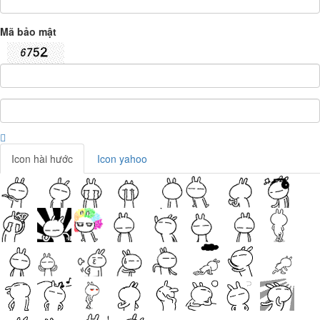
Mã bảo mật
Icon hài hước
Icon yahoo