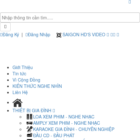
Đăng Ký
|
Đăng Nhập
SAIGON HD'S VIDEO
Giới Thiệu
Tin tức
Vì Cộng Đồng
KIẾN THỨC NGHE NHÌN
Liên Hệ
THIẾT BỊ GIA ĐÌNH
LOA XEM PHIM - NGHE NHẠC
AMPLY XEM PHIM - NGHE NHẠC
KARAOKE GIA ĐÌNH - CHUYÊN NGHIỆP
ĐẦU CD - ĐẦU PHÁT