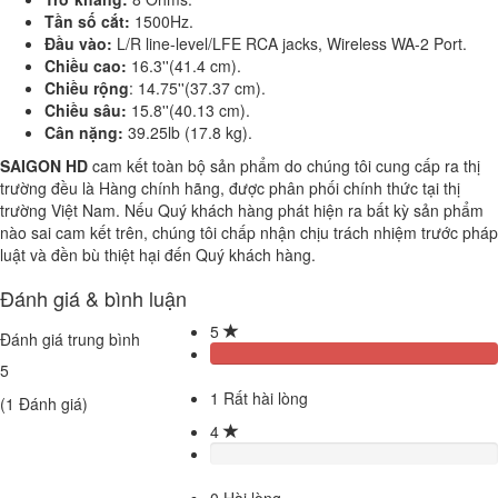
Tần số cắt:
1500Hz.
Đầu vào:
L/R line-level/LFE RCA jacks, Wireless WA-2 Port.
Chiều cao:
16.3''(41.4 cm).
Chiều rộng
: 14.75''(37.37 cm).
Chiều sâu:
15.8''(40.13 cm).
Cân nặng:
39.25lb (17.8 kg).
SAIGON HD
cam kết toàn bộ sản phẩm do chúng tôi cung cấp ra thị
trường đều là Hàng chính hãng, được phân phối chính thức tại thị
trường Việt Nam. Nếu Quý khách hàng phát hiện ra bất kỳ sản phẩm
nào sai cam kết trên, chúng tôi chấp nhận chịu trách nhiệm trước pháp
luật và đền bù thiệt hại đến Quý khách hàng.
Đánh giá & bình luận
5
Đánh giá trung bình
5
1
Rất hài lòng
(
1
Đánh giá)
4
0
Hài lòng