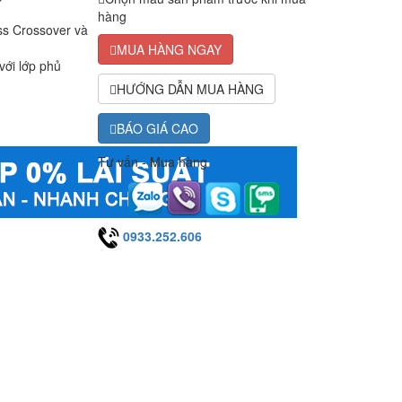
hàng
ss Crossover và
MUA HÀNG NGAY
ới lớp phủ
HƯỚNG DẪN MUA HÀNG
BÁO GIÁ CAO
Tư vấn - Mua hàng
0933.252.606