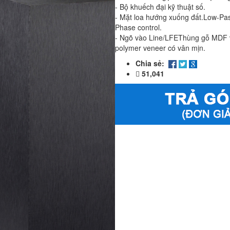
- Bộ khuếch đại kỹ thuật số.
- Mặt loa hướng xuống đất.Low-Pa
Phase control.
- Ngõ vào Line/LFEThùng gỗ MDF v
polymer veneer có vân mịn.
Chia sẻ:
51,041