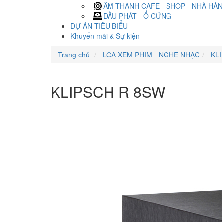
ÂM THANH CAFE - SHOP - NHÀ HÀ
ĐẦU PHÁT - Ổ CỨNG
DỰ ÁN TIÊU BIỂU
Khuyến mãi & Sự kiện
Trang chủ
LOA XEM PHIM - NGHE NHẠC
KLI
KLIPSCH R 8SW