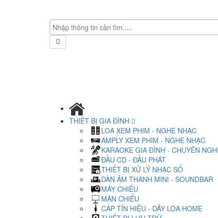
THIẾT BỊ GIA ĐÌNH
LOA XEM PHIM - NGHE NHẠC
AMPLY XEM PHIM - NGHE NHẠC
KARAOKE GIA ĐÌNH - CHUYÊN NGH
ĐẦU CD - ĐẦU PHÁT
THIẾT BỊ XỬ LÝ NHẠC SỐ
DÀN ÂM THANH MINI - SOUNDBAR
MÁY CHIẾU
MÀN CHIẾU
CÁP TÍN HIỆU - DÂY LOA HOME