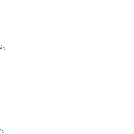
 ÁN
IỄN