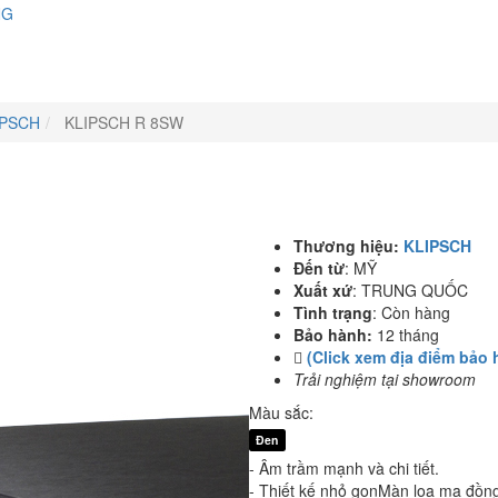
NG
PSCH
KLIPSCH R 8SW
Thương hiệu:
KLIPSCH
Đến từ
:
MỸ
Xuất xứ
:
TRUNG QUỐC
Tình trạng
:
Còn hàng
Bảo hành:
12 tháng
(Click xem địa điểm bảo 
Trải nghiệm tại showroom
Màu sắc:
Đen
- Âm trầm mạnh và chi tiết.
- Thiết kế nhỏ gọnMàn loa mạ đồn