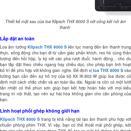
Thiết kế mặt sau của loa Klipsch THX 8000 S với cổng kết nối âm
thanh
Lắp đặt an toàn
Loa âm tường
Klipsch THX 8000 S
liên tục mang đến âm thanh trun
thực, sống động cho bạn đi từ cảm giác phấn khích, reo hò cùng thần
tượng đến hồi hộp, ly kỳ với các pha rượt đuổi, hành động... cho dù
bạn lắp đặt theo chiều ngang hay chiều dọc, cho phép bạn linh hoạt
bố trí đế phù hợp với không gian nghe. Để định vị
loa THX 8000 S
vào
tường bạn cần đến sự hỗ trợ của bộ Kit
IK-802-W
giúp loa được cố
định một cách
chắc chắn và an toàn lâu dài. Ngoài ra còn có một lướ
tản nhiệt có thể phun sơn giúp bạn kết hợp hoàn hảo với mọi kiểu
trang trí nội thất, tạo nên sự hài hòa không gian cho căn phòng của
bạn.
Linh hoạt phối ghép không giới hạn
Klipsch THX 8000 S
trang bị khả năng tái tạo âm thanh phù hợp vớ
chuẩn phòng phim THX. Vì vậy, bạn có thể thoải mái phối ghép, kết
hợp các sản phẩm cùng dòng THX để tạo ra một hệ thống âm thanh