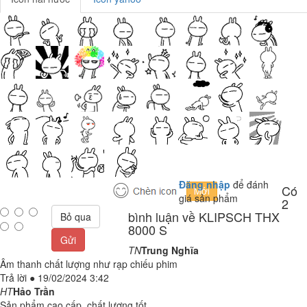
Đăng nhập
để đánh
Có
giá sản phẩm
2
bình luận về KLIPSCH THX
Bỏ qua
8000 S
Gửi
TN
Trung Nghĩa
Âm thanh chất lượng như rạp chiếu phim
Trả lời
●
19/02/2024 3:42
HT
Hảo Trần
Sản phẩm cao cấp, chất lượng tốt