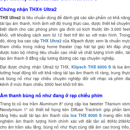
Chứng nhận THX® Ultra2
THX Ultra2
là tiêu chuẩn dùng để đánh giá các sản phẩm có khả năn
tái tạo âm thanh, hình ảnh với độ trung thực cao, được thiết kế chuyên
biệt dành cho các phòng phim gia đình có kích thước lớn
3.000 fee
khối, với khoảng cách xem từ 12 feet trở lên so với màn hình.
Trong
đó, dòng loa cao cấp
THX Ultra2
của Klipsch được xem là chuẩn mự
tham chiếu trong mảng home theater (rạp hát tại gia) khi đáp ứng
được toàn bộ những tiêu chuẩn cao nhất về chất lượng trình diễn, tái
tạo âm thanh ở đẳng cấp tương đương các rạp chuyên nghiệp.
Đạt được chứng nhận Ultra2 từ THX,
Klipsch THX 8000 S
là loa â
tường hoạt động tốt với khả năng tái tạo âm thanh rõ ràng, trung thực
và bùng nổ như rạp chiếu chuyên nghiệp đối với nhạc và phim đa
kênh ở mức tham chiếu 3000 feet khối trở lên.
Âm thanh bùng nố như đang ở rạp chiếu phim
Trang bị củ loa trầm Aluminum 8" cùng cặp loa tweeter Titanium vòm
Neodymium 1" có thiết kế họng kèn Diffuse Tractrix® góp phần
làm
tăng hiệu suất tái tạo âm thanh của
loa THX 8000 S
mang đến trả
nghiệm âm thanh
tượng hình chính xác với dải tần số 80Hz-20kH
cho âm trầm sâu lắng, bùng nổ như thực cùng dải âm cao trong trẻo,