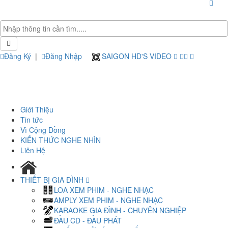
Đăng Ký
|
Đăng Nhập
SAIGON HD'S VIDEO
Giới Thiệu
Tin tức
Vì Cộng Đồng
KIẾN THỨC NGHE NHÌN
Liên Hệ
THIẾT BỊ GIA ĐÌNH
LOA XEM PHIM - NGHE NHẠC
AMPLY XEM PHIM - NGHE NHẠC
KARAOKE GIA ĐÌNH - CHUYÊN NGHIỆP
ĐẦU CD - ĐẦU PHÁT