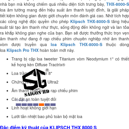
nhà bạn mà không chiếm quá nhiều diện tích trưng bày,
THX-8000-S
loa âm tường mang đến hiệu suất âm thanh tuyệt đỉnh, là giải pháp
tiết kiệm không gian được giới chuyên môn đánh giá cao. Nhờ tích hợp
các công nghệ độc quyền cho phép
Klipsch T
HX-8000-S
tăng hiệu
suất tái tạo âm thanh như thực, sống động đến không ngờ và lan tỏa
ra khắp không gian nghe của bạn
. B
ạn sẽ được
thưởng thức trọn vẹ
âm thanh như đang ở rạp chiếu phim chuyên nghiệp nhờ âm thanh
vòm được truyền qua
loa Klipsch T
HX-8000-S
thuộc dòng
loa
Klipsch Pro THX
hoàn toàn mới này.
Trang bị cặp loa tweeter
Titanium vòm Neodymium 1" có thiết
kế họng kèn
Diffuse Tractrix®
Loa trầm Aluminum 8"
Chứng nhận THX® Ultra2
Âm thanh chất lượng rạp chiếu phim
Cài đặt an toàn tuyệt đối
Linh hoạt không giới hạn
Lưới tản nhiệt
bao phủ toàn bộ mặt loa
Đặc điểm kỹ thuật của KLIPSCH THX 8000 S