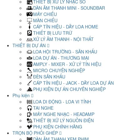
THIẾT BỊ XỬ LÝ NHẠC SỐ
DÀN ÂM THANH MINI - SOUNDBAR
MÁY CHIẾU
MÀN CHIẾU
CÁP TÍN HIỆU - DÂY LOA HOME
THIẾT BỊ LƯU TRỮ
XỬ LÝ ÂM THANH - NỘI THẤT
THIẾT BỊ DỰ ÁN
LOA HỘI TRƯỜNG - SÂN KHẤU
LOA DỰ ÁN - THƯƠNG MẠI
AMPLY - MIXER - XỬ LÝ TÍN HIỆU
MICRO CHUYÊN NGHIỆP
ĐÈN SÂN KHẤU
CÁP TÍN HIỆU - JACK - DÂY LOA DỰ ÁN
PHỤ KIỆN DỰ ÁN CHUYÊN NGHIỆP
Phụ kiện
LOA DI ĐỘNG - LOA VI TÍNH
TAI NGHE
MÁY NGHE NHẠC - HEADAMP
THIẾT BỊ XỬ LÝ NGUỒN ĐIỆN
PHỤ KIỆN CHÍNH HÃNG
TRỌN BỘ PHỐI GHÉP
DÀN ÂM THANH XEM PHIM