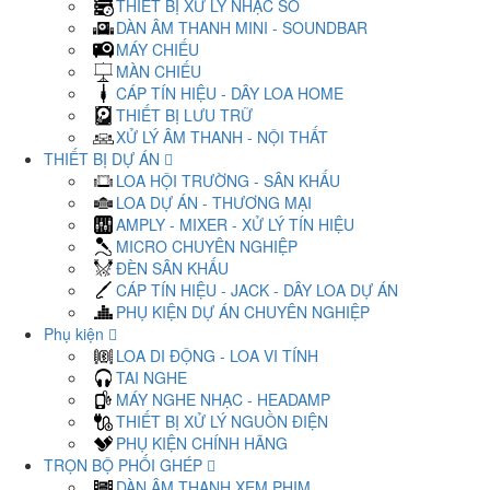
THIẾT BỊ XỬ LÝ NHẠC SỐ
DÀN ÂM THANH MINI - SOUNDBAR
MÁY CHIẾU
MÀN CHIẾU
CÁP TÍN HIỆU - DÂY LOA HOME
THIẾT BỊ LƯU TRỮ
XỬ LÝ ÂM THANH - NỘI THẤT
THIẾT BỊ DỰ ÁN
LOA HỘI TRƯỜNG - SÂN KHẤU
LOA DỰ ÁN - THƯƠNG MẠI
AMPLY - MIXER - XỬ LÝ TÍN HIỆU
MICRO CHUYÊN NGHIỆP
ĐÈN SÂN KHẤU
CÁP TÍN HIỆU - JACK - DÂY LOA DỰ ÁN
PHỤ KIỆN DỰ ÁN CHUYÊN NGHIỆP
Phụ kiện
LOA DI ĐỘNG - LOA VI TÍNH
TAI NGHE
MÁY NGHE NHẠC - HEADAMP
THIẾT BỊ XỬ LÝ NGUỒN ĐIỆN
PHỤ KIỆN CHÍNH HÃNG
TRỌN BỘ PHỐI GHÉP
DÀN ÂM THANH XEM PHIM