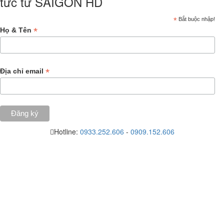
tức từ SAIGON HD
*
Bắt buộc nhập!
*
Họ & Tên
*
Địa chỉ email
Hotline:
0933.252.606
-
0909.152.606