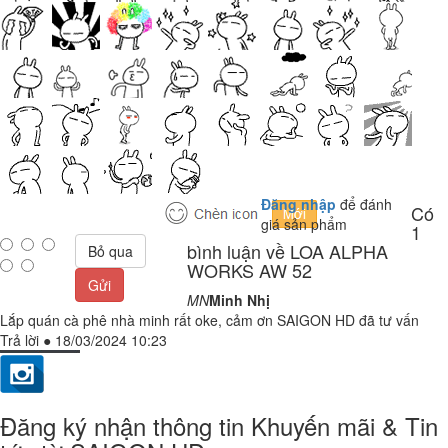
Đăng nhập
để đánh
Có
giá sản phẩm
1
bình luận về LOA ALPHA
Bỏ qua
WORKS AW 52
Gửi
MN
Minh Nhị
Lắp quán cà phê nhà minh rất oke, cảm ơn SAIGON HD đã tư vấn
Trả lời
●
18/03/2024 10:23
Đăng ký nhận thông tin Khuyến mãi & Tin