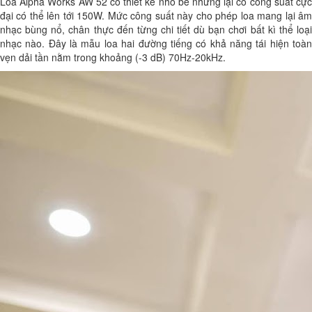
Loa Alpha Works AW 52 có thiết kế nhỏ bé nhưng lại có công suất cực
đại có thể lên tới 150W. Mức công suất này cho phép loa mang lại âm
nhạc bùng nổ, chân thực đến từng chi tiết dù bạn chơi bất kì thể loại
nhạc nào. Đây là mẫu loa hai đường tiếng có khả năng tái hiện toàn
vẹn dải tần nằm trong khoảng (-3 dB) 70Hz-20kHz.