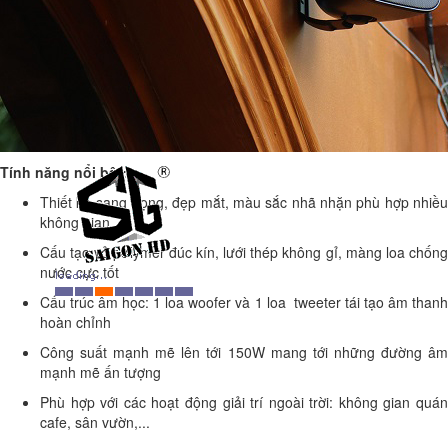
Tính năng nổi bật:
Thiết kế sang trọng, đẹp mắt, màu sắc nhã nhặn phù hợp nhiều
không gian
Cấu tạo vỏ polymer đúc kín, lưới thép không gỉ, màng loa chống
nước cực tốt
Cấu trúc âm học: 1 loa woofer và 1 loa tweeter tái tạo âm thanh
hoàn chỉnh
Công suất mạnh mẽ lên tới 150W mang tới những đường âm
mạnh mẽ ấn tượng
Phù hợp với các hoạt động giải trí ngoài trời: không gian quán
cafe, sân vườn,...