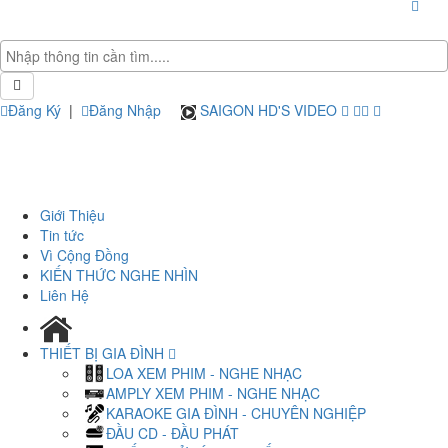
Đăng Ký
|
Đăng Nhập
SAIGON HD'S VIDEO
Giới Thiệu
Tin tức
Vì Cộng Đồng
KIẾN THỨC NGHE NHÌN
Liên Hệ
THIẾT BỊ GIA ĐÌNH
LOA XEM PHIM - NGHE NHẠC
AMPLY XEM PHIM - NGHE NHẠC
KARAOKE GIA ĐÌNH - CHUYÊN NGHIỆP
ĐẦU CD - ĐẦU PHÁT