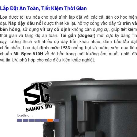
Lắp Đặt An Toàn, Tiết Kiệm Thời Gian
Loa được tối ưu hóa cho quá trình lắp đặt với các cải tiến cơ học hiện
đại.
Nắp đậy đầu nối
được thiết kế lại, hỗ trợ cổng vào dây từ
trên và
bên hông
, sử dụng
vít tay cố định
không cần dụng cụ, giúp tiết kiệ
thời gian và tăng độ an toàn.
Tai gắn (dogear)
mới cực kỳ đáng ti
cậy, tương thích với nhiều độ dày trần khác nhau, đảm bảo lắp đặt
chắc chắn. Loa đạt
định mức IP33
chống bụi và nước, vượt qua tiêu
chuẩn
Mil Spec 810H
về độ bền trong môi trường ẩm, muối, nhiệt đ
và tia UV, phù hợp cho các điều kiện khắc nghiệt.