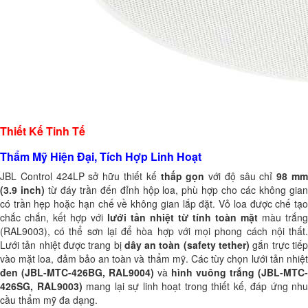
Thiết Kế Tinh Tế
Thẩm Mỹ Hiện Đại, Tích Hợp Linh Hoạt
JBL Control 424LP sở hữu thiết kế
thấp gọn
với độ sâu chỉ
98 m
(3.9 inch)
từ đáy trần đến đỉnh hộp loa, phù hợp cho các không gia
có trần hẹp hoặc hạn chế về không gian lắp đặt. Vỏ loa được chế tạo
chắc chắn, kết hợp với
lưới tản nhiệt từ tính toàn mặt
màu trắng
(RAL9003), có thể sơn lại để hòa hợp với mọi phong cách nội thất.
Lưới tản nhiệt được trang bị
dây an toàn (safety tether)
gắn trực tiế
vào mặt loa, đảm bảo an toàn và thẩm mỹ. Các tùy chọn lưới tản nhiệt
đen (JBL-MTC-426BG, RAL9004)
và
hình vuông trắng (JBL-MTC-
426SG, RAL9003)
mang lại sự linh hoạt trong thiết kế, đáp ứng nhu
cầu thẩm mỹ đa dạng.