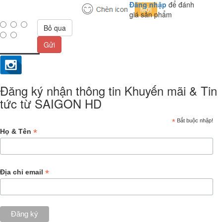
Đăng nhập
để đánh
giá sản phẩm
Bỏ qua
Gửi
Đăng ký nhận thông tin Khuyến mãi & Tin
tức từ SAIGON HD
*
Bắt buộc nhập!
*
Họ & Tên
*
Địa chỉ email