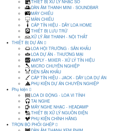
THIẾT BỊ XỬ LÝ NHẠC SỐ
DÀN ÂM THANH MINI - SOUNDBAR
MÁY CHIẾU
MÀN CHIẾU
CÁP TÍN HIỆU - DÂY LOA HOME
THIẾT BỊ LƯU TRỮ
XỬ LÝ ÂM THANH - NỘI THẤT
THIẾT BỊ DỰ ÁN
LOA HỘI TRƯỜNG - SÂN KHẤU
LOA DỰ ÁN - THƯƠNG MẠI
AMPLY - MIXER - XỬ LÝ TÍN HIỆU
MICRO CHUYÊN NGHIỆP
ĐÈN SÂN KHẤU
CÁP TÍN HIỆU - JACK - DÂY LOA DỰ ÁN
PHỤ KIỆN DỰ ÁN CHUYÊN NGHIỆP
Phụ kiện
LOA DI ĐỘNG - LOA VI TÍNH
TAI NGHE
MÁY NGHE NHẠC - HEADAMP
THIẾT BỊ XỬ LÝ NGUỒN ĐIỆN
PHỤ KIỆN CHÍNH HÃNG
TRỌN BỘ PHỐI GHÉP
DÀN ÂM THANH XEM PHIM