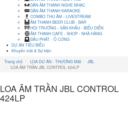
DÀN ÂM THANH NGHE NHẠC
DÀN ÂM THANH KARAOKE
COMBO THU ÂM - LIVESTREAM
ÂM THANH BEER CLUB - BAR
HỘI TRƯỜNG - SÂN KHẤU - BIỂU DIỄN
ÂM THANH CAFE - SHOP - NHÀ HÀNG
ĐẦU PHÁT - Ổ CỨNG
DỰ ÁN TIÊU BIỂU
Khuyến mãi & Sự kiện
Trang chủ
LOA DỰ ÁN - THƯƠNG MẠI
JBL
LOA ÂM TRẦN JBL CONTROL 424LP
LOA ÂM TRẦN JBL CONTROL
424LP