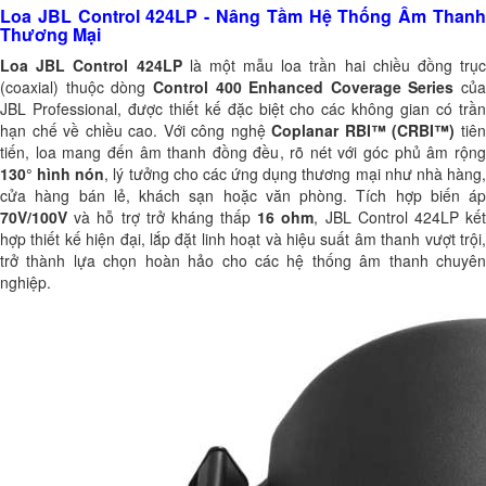
Loa JBL Control 424LP - Nâng Tầm Hệ Thống Âm Thanh
Thương Mại
Loa JBL Control 424LP
là một mẫu loa trần hai chiều đồng trục
(coaxial) thuộc dòng
Control 400 Enhanced Coverage Series
của
JBL Professional, được thiết kế đặc biệt cho các không gian có trần
hạn chế về chiều cao. Với công nghệ
Coplanar RBI™ (CRBI™)
tiê
tiến, loa mang đến âm thanh đồng đều, rõ nét với góc phủ âm rộng
130° hình nón
, lý tưởng cho các ứng dụng thương mại như nhà hàng
cửa hàng bán lẻ, khách sạn hoặc văn phòng. Tích hợp biến áp
70V/100V
và hỗ trợ trở kháng thấp
16 ohm
, JBL Control 424LP kế
hợp thiết kế hiện đại, lắp đặt linh hoạt và hiệu suất âm thanh vượt trội,
trở thành lựa chọn hoàn hảo cho các hệ thống âm thanh chuyên
nghiệp.