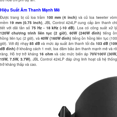
Hiệu Suất Âm Thanh Mạnh Mẽ
Được trang bị củ loa trầm
100 mm (4 inch)
và củ loa tweeter vò
mềm
19 mm (0.75 inch)
, JBL Control 424LP cung cấp âm thanh ch
tiết với dải tần số
75 Hz - 18 kHz (-10 dB)
. Loa có công suất xử l
120W chương trình liên tục (2 giờ)
,
60W (240W đỉnh)
tiếng ồ
hồng liên tục (2 giờ), và
40W (160W đỉnh)
tiếng ồn hồng liên tục (100
giờ). Với độ nhạy
85 dB
và mức áp suất âm thanh tối đa
103 dB (109
dB đỉnh)
ở khoảng cách 1 mét, loa đảm bảo âm thanh mạnh mẽ và r
ràng. Hỗ trợ trở kháng
16 ohm
và các mức biến áp
70V/100V (30W
15W, 7.5W, 3.7W)
, JBL Control 424LP đáp ứng linh hoạt cả hệ thốn
trở kháng thấp và cao.