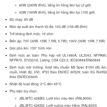
60W (240W đỉnh), tiếng ồn hồng liên tục (2 giờ)
40W (160W đỉnh), tiếng ồn hồng liên tục (100 giờ)
Độ nhạy: 85 dB
Mức áp suất âm thanh tối đa: 103 dB (109 dB đỉnh)
Trở kháng định mức: 16 ohm
Biến áp: 70V (30W, 15W, 7.5W, 3.7W); 100V (30W, 15W, 7.5W)
Góc phủ âm: 130° hình nón
Định mức an toàn: Phù hợp với UL1480A, UL2043, NFPA90,
NFPA70, S7232/UL Listing, CSA C22.2, IEC60849/EN60849
Định mức môi trường: Vượt tiêu chuẩn Mil Spec 810H (độ ẩm,
muối, nhiệt độ, UV); IP33 theo EN/IEC 60529; tuân thủ RoHS2
theo EN/IEC63000
Nhiệt độ hoạt động: 0°C đến 45°C
Phụ kiện tùy chọn:
JBL-MTC-426BG: Lưới tròn màu đen (RAL9004)
JBL-MTC-426SG: Lưới vuông màu trắng (RAL9003)