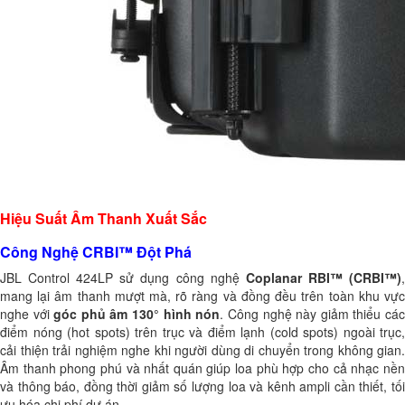
Hiệu Suất Âm Thanh Xuất Sắc
Công Nghệ CRBI™ Đột Phá
JBL Control 424LP sử dụng công nghệ
Coplanar RBI™ (CRBI™)
mang lại âm thanh mượt mà, rõ ràng và đồng đều trên toàn khu vực
nghe với
góc phủ âm 130° hình nón
. Công nghệ này giảm thiểu cá
điểm nóng (hot spots) trên trục và điểm lạnh (cold spots) ngoài trục,
cải thiện trải nghiệm nghe khi người dùng di chuyển trong không gian.
Âm thanh phong phú và nhất quán giúp loa phù hợp cho cả nhạc nền
và thông báo, đồng thời giảm số lượng loa và kênh ampli cần thiết, tối
ưu hóa chi phí dự án.