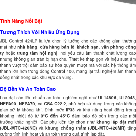
Tính Năng Nổi Bật
Tương Thích Với Nhiều Ứng Dụng
JBL Control 424LP là lựa chọn lý tưởng cho các không gian thương
mại như
nhà hàng
,
cửa hàng bán lẻ
,
khách sạn
,
văn phòng côn
ty
hoặc
trung tâm hội nghị
, nơi yêu cầu âm thanh chất lượng cao
nhưng không gian trần bị hạn chế. Thiết kế thấp gọn và hiệu suất âm
thanh vượt trội đảm bảo sự hòa quyện mượt mà với các hệ thống âm
thanh lớn hơn trong dòng Control 400, mang lại trải nghiệm âm thanh
đồng nhất trong các khu vực đa vùng.
Độ Bền Và An Toàn Cao
Loa đạt các tiêu chuẩn an toàn nghiêm ngặt như
UL1480A
,
UL2043
NFPA90
,
NFPA70
, và
CSA C22.2
, phù hợp sử dụng trong các khôn
gian xử lý không khí. Định mức
IP33
và khả năng hoạt động tron
khoảng nhiệt độ từ
0°C đến 45°C
đảm bảo độ bền trong các mô
trường khắc nghiệt. Các phụ kiện tùy chọn như
khung lắp đặt mới
(JBL-MTC-426NC)
và
khung chống thấm (JBL-MTC-426MR)
tăn
cường tính linh hoạt và an toàn trong quá trình lắp đặt.