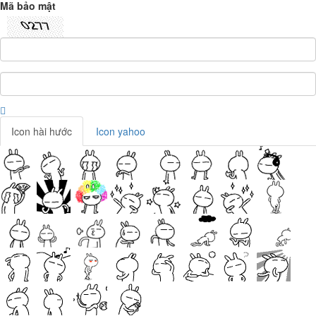
Mã bảo mật
Icon hài hước
Icon yahoo