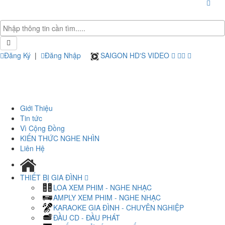
Đăng Ký
|
Đăng Nhập
SAIGON HD'S VIDEO
Giới Thiệu
Tin tức
Vì Cộng Đồng
KIẾN THỨC NGHE NHÌN
Liên Hệ
THIẾT BỊ GIA ĐÌNH
LOA XEM PHIM - NGHE NHẠC
AMPLY XEM PHIM - NGHE NHẠC
KARAOKE GIA ĐÌNH - CHUYÊN NGHIỆP
ĐẦU CD - ĐẦU PHÁT