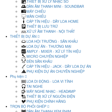
THIẾT BỊ XỬ LÝ NHẠC SỐ
DÀN ÂM THANH MINI - SOUNDBAR
MÁY CHIẾU
MÀN CHIẾU
CÁP TÍN HIỆU - DÂY LOA HOME
THIẾT BỊ LƯU TRỮ
XỬ LÝ ÂM THANH - NỘI THẤT
THIẾT BỊ DỰ ÁN
LOA HỘI TRƯỜNG - SÂN KHẤU
LOA DỰ ÁN - THƯƠNG MẠI
AMPLY - MIXER - XỬ LÝ TÍN HIỆU
MICRO CHUYÊN NGHIỆP
ĐÈN SÂN KHẤU
CÁP TÍN HIỆU - JACK - DÂY LOA DỰ ÁN
PHỤ KIỆN DỰ ÁN CHUYÊN NGHIỆP
Phụ kiện
LOA DI ĐỘNG - LOA VI TÍNH
TAI NGHE
MÁY NGHE NHẠC - HEADAMP
THIẾT BỊ XỬ LÝ NGUỒN ĐIỆN
PHỤ KIỆN CHÍNH HÃNG
TRỌN BỘ PHỐI GHÉP
DÀN ÂM THANH XEM PHIM