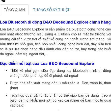
TỔNG QUAN
THÔNG SỐ KỸ THUẬT
Loa Bluetooth di động B&O Beosound Explore chính hãng
Loa B&O Beosound Explore là sản phẩm loa bluetooth công nghệ cao
mới nhất được thương hiệu Bang & Olufsen cho ra mắt thị trường với
những cải tiến vượt trội về thiết kế cũng như chất lượng âm thanh. Sở
hữu thiết kế nhỏ gọn, tích hợp nhiều công nghệ hiện đại, đây hứa hẹn
sẽ là sự lựa chọn hàng đầu dành cho dân phượt, hay trong các buổi
dã ngoại, cắm trại ngoài trời,…
Đặc điểm nổi bật của Loa B&O Beosound Explore
Thiết kế nhỏ gọn, siêu đẹp dạng loa bluetooth mini, di động
chống nước, phù hợp để đi phượt, dã ngoại
Được nhà sản xuất mang đến 3 màu sắc là Đen, xanh lá, than
(bạc)
Tích hợp quai gắn chắc chắn có thể giúp bạn dễ dàng treo ở
balo, đem đi khắp mọi nơi (có kẹp carabiner để bạn móc từ quai
vào balo)