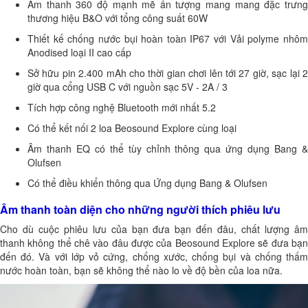
Âm thanh 360 độ mạnh mẽ ấn tượng mang mang đặc trưng
thương hiệu B&O với tổng công suất 60W
Thiết kế chống nước bụi hoàn toàn IP67 với Vải polyme nhôm
Anodised loại II cao cấp
Sở hữu pin 2.400 mAh cho thời gian chơi lên tới 27 giờ, sạc lại 2
giờ qua cổng USB C với nguồn sạc 5V - 2A / 3
Tích hợp công nghệ Bluetooth mới nhất 5.2
Có thể kết nối 2 loa Beosound Explore cùng loại
Âm thanh EQ có thể tùy chỉnh thông qua ứng dụng Bang &
Olufsen
Có thể điều khiển thông qua Ứng dụng Bang & Olufsen
Âm thanh toàn diện cho những người thích phiêu lưu
Cho dù cuộc phiêu lưu của bạn đưa bạn đến đâu, chất lượng âm
thanh không thể chê vào đâu được của Beosound Explore sẽ đưa bạn
đến đó. Và với lớp vỏ cứng, chống xước, chống bụi và chống thấm
nước hoàn toàn, bạn sẽ không thể nào lo về độ bền của loa nữa.