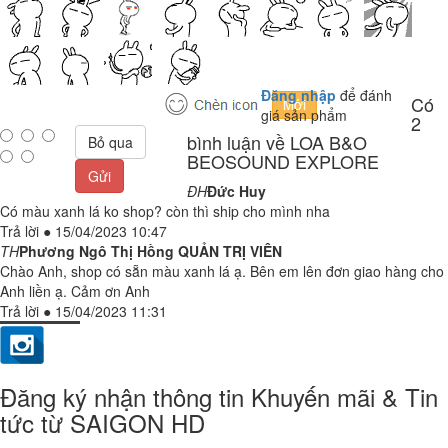
Đăng nhập
để đánh
Có
giá sản phẩm
2
bình luận về LOA B&O
Bỏ qua
BEOSOUND EXPLORE
Gửi
ĐH
Đức Huy
Có màu xanh lá ko shop? còn thì ship cho mình nha
Trả lời
●
15/04/2023 10:47
TH
Phương Ngô Thị Hồng
QUẢN TRỊ VIÊN
Chào Anh, shop có sẵn màu xanh lá ạ. Bên em lên đơn giao hàng cho
Anh liền ạ. Cảm ơn Anh
Trả lời
●
15/04/2023 11:31
Đăng ký nhận thông tin Khuyến mãi & Tin
tức từ SAIGON HD