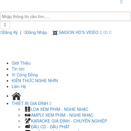
Đăng Ký
|
Đăng Nhập
SAIGON HD'S VIDEO
Giới Thiệu
Tin tức
Vì Cộng Đồng
KIẾN THỨC NGHE NHÌN
Liên Hệ
THIẾT BỊ GIA ĐÌNH
LOA XEM PHIM - NGHE NHẠC
AMPLY XEM PHIM - NGHE NHẠC
KARAOKE GIA ĐÌNH - CHUYÊN NGHIỆP
ĐẦU CD - ĐẦU PHÁT