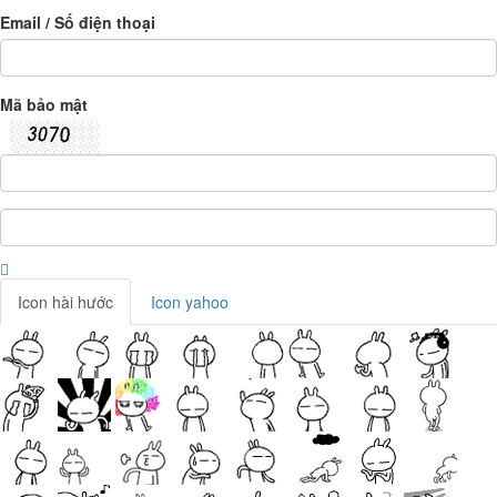
Email / Số điện thoại
Mã bảo mật
Icon hài hước
Icon yahoo