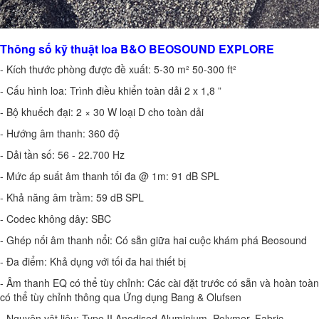
Thông số kỹ thuật loa B&O BEOSOUND EXPLORE
- Kích thước phòng được đề xuất: 5-30 m² 50-300 ft²
- Cấu hình loa: Trình điều khiển toàn dải 2 x 1,8 ”
- Bộ khuếch đại: 2 × 30 W loại D cho toàn dải
- Hướng âm thanh: 360 độ
- Dải tần số: 56 - 22.700 Hz
- Mức áp suất âm thanh tối đa @ 1m: 91 dB SPL
- Khả năng âm trầm: 59 dB SPL
- Codec không dây: SBC
- Ghép nối âm thanh nổi: Có sẵn giữa hai cuộc khám phá Beosound
- Đa điểm: Khả dụng với tối đa hai thiết bị
- Âm thanh EQ có thể tùy chỉnh: Các cài đặt trước có sẵn và hoàn toàn
có thể tùy chỉnh thông qua Ứng dụng Bang & Olufsen
- Nguyên vật liệu: Type II Anodised Aluminium, Polymer, Fabric