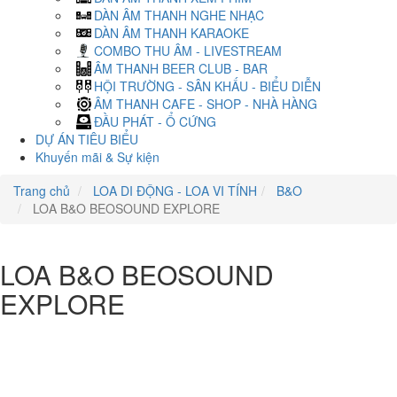
DÀN ÂM THANH NGHE NHẠC
DÀN ÂM THANH KARAOKE
COMBO THU ÂM - LIVESTREAM
ÂM THANH BEER CLUB - BAR
HỘI TRƯỜNG - SÂN KHẤU - BIỂU DIỄN
ÂM THANH CAFE - SHOP - NHÀ HÀNG
ĐẦU PHÁT - Ổ CỨNG
DỰ ÁN TIÊU BIỂU
Khuyến mãi & Sự kiện
Trang chủ
LOA DI ĐỘNG - LOA VI TÍNH
B&O
LOA B&O BEOSOUND EXPLORE
LOA B&O BEOSOUND
EXPLORE