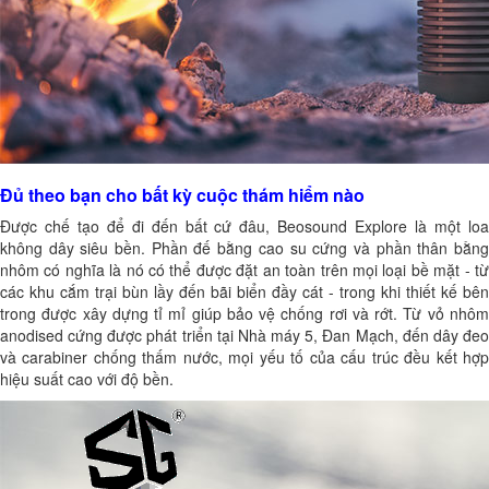
Đủ theo bạn cho bất kỳ cuộc thám hiểm nào
Được chế tạo để đi đến bất cứ đâu, Beosound Explore là một loa
không dây siêu bền. Phần đế bằng cao su cứng và phần thân bằng
nhôm có nghĩa là nó có thể được đặt an toàn trên mọi loại bề mặt - từ
các khu cắm trại bùn lầy đến bãi biển đầy cát - trong khi thiết kế bên
trong được xây dựng tỉ mỉ giúp bảo vệ chống rơi và rớt. Từ vỏ nhôm
anodised cứng được phát triển tại Nhà máy 5, Đan Mạch, đến dây đeo
và carabiner chống thấm nước, mọi yếu tố của cấu trúc đều kết hợp
hiệu suất cao với độ bền.