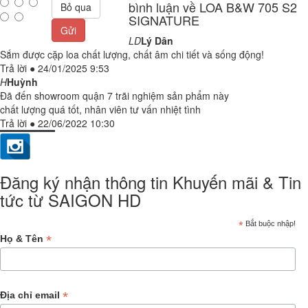
bình luận về LOA B&W 705 S2
Bỏ qua
SIGNATURE
Gửi
LD
Lý Dân
Sắm được cặp loa chất lượng, chất âm chi tiết và sống động!
Trả lời
●
24/01/2025 9:53
H
Huỳnh
Đã đến showroom quận 7 trãi nghiệm sản phẩm này
chất lượng quá tốt, nhân viên tư vấn nhiệt tình
Trả lời
●
22/06/2022 10:30
Đăng ký nhận thông tin Khuyến mãi & Tin
tức từ SAIGON HD
*
Bắt buộc nhập!
*
Họ & Tên
*
Địa chỉ email