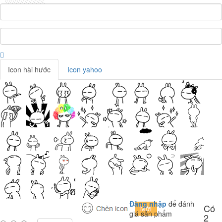
Icon hài hước
Icon yahoo
Đăng nhập
để đánh
Có
giá sản phẩm
2