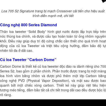
Loa 705 S2 Signature trang bị mạch Crossover cải tiến cho hiệu suất
trình diễn mạnh mẽ, chi tiết
Công nghệ 800 Series Diamond
Thân loa tweeter “Solid Body” hình giọt nước được lắp trực tiếp trên
nóc thùng loa chính, và được cấu tạo hoàn toàn từ ống nhôm nguyên
khối. Điều này giúp duy trì độ cứng chắc cần thiết cho quá trình hoạt
động của củ loa Tweeter và triệt tiêu cộng hưởng, đảm bảo độ tự
nhiên tối đa ở dải cao.
Củ loa Tweeter “Carbon Dome”
Carbon Dome là thiết kế củ loa tweeter độc đáo ra dành riêng cho 700
Series S2, bao gồm 2 phần chính. Phần trước được trang bị một màng
loa hình vòm bằng nhôm và được phủ thêm một lớp Carbon bằng
công nghệ PVD (Physical Vapor Deposition), và mặt sau được bao
quanh bởi một chiếc vòng carbon. Thiết kế này giúp riệt tiêu hiện
tượng méo tiếng, đảm bảo tất cả chi tiết trong dải cao đều được bộc lộ
rõ ràng.