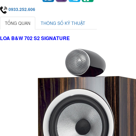
0933.252.606
TỔNG QUAN
THÔNG SỐ KỸ THUẬT
LOA B&W 702 S2 SIGNATURE