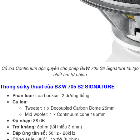
Củ loa Continuum độc quyền cho phép
B&W
705 S2 Signature
tái tạo
chất âm tự nhiên
Thông số kỹ thuật của B&W 705 S2 SIGNATURE
Phân loại:
Loa bookself 2 đường tiếng
Củ loa:
Tweeter: 1 x Decoupled Carbon Dome 25mm
Mid-woofer: 1 x Continuum cone 165mm
Độ nhạy:
88 dB
Trở kháng:
8ohm (tối thiểu 3 ohm)
Đáp ứng tần số:
50Hz - 28kHz
Công suất:
30W - 120W (8 ohm)