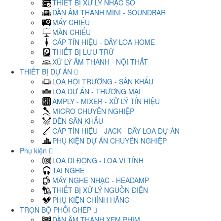
THIẾT BỊ XỬ LÝ NHẠC SỐ
DÀN ÂM THANH MINI - SOUNDBAR
MÁY CHIẾU
MÀN CHIẾU
CÁP TÍN HIỆU - DÂY LOA HOME
THIẾT BỊ LƯU TRỮ
XỬ LÝ ÂM THANH - NỘI THẤT
THIẾT BỊ DỰ ÁN
LOA HỘI TRƯỜNG - SÂN KHẤU
LOA DỰ ÁN - THƯƠNG MẠI
AMPLY - MIXER - XỬ LÝ TÍN HIỆU
MICRO CHUYÊN NGHIỆP
ĐÈN SÂN KHẤU
CÁP TÍN HIỆU - JACK - DÂY LOA DỰ ÁN
PHỤ KIỆN DỰ ÁN CHUYÊN NGHIỆP
Phụ kiện
LOA DI ĐỘNG - LOA VI TÍNH
TAI NGHE
MÁY NGHE NHẠC - HEADAMP
THIẾT BỊ XỬ LÝ NGUỒN ĐIỆN
PHỤ KIỆN CHÍNH HÃNG
TRỌN BỘ PHỐI GHÉP
DÀN ÂM THANH XEM PHIM