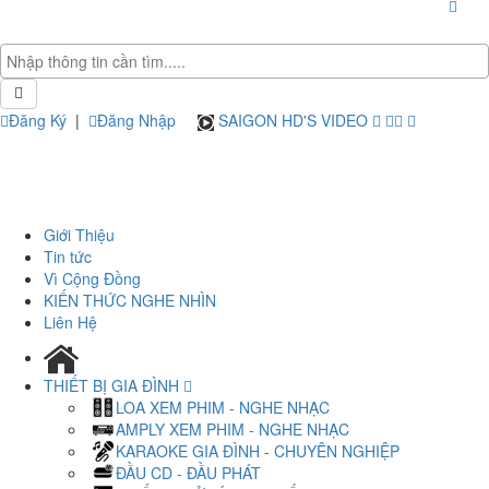
Đăng Ký
|
Đăng Nhập
SAIGON HD'S VIDEO
Giới Thiệu
Tin tức
Vì Cộng Đồng
KIẾN THỨC NGHE NHÌN
Liên Hệ
THIẾT BỊ GIA ĐÌNH
LOA XEM PHIM - NGHE NHẠC
AMPLY XEM PHIM - NGHE NHẠC
KARAOKE GIA ĐÌNH - CHUYÊN NGHIỆP
ĐẦU CD - ĐẦU PHÁT