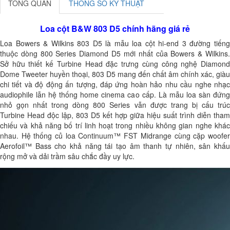
TỔNG QUAN
THÔNG SỐ KỸ THUẬT
Loa cột B&W 803 D5 chính hãng giá rẻ
Loa Bowers & Wilkins 803 D5 là mẫu loa cột hi-end 3 đường tiếng
thuộc dòng 800 Series Diamond D5 mới nhất của Bowers & Wilkins.
Sở hữu thiết kế Turbine Head đặc trưng cùng công nghệ Diamond
Dome Tweeter huyền thoại, 803 D5 mang đến chất âm chính xác, giàu
chi tiết và độ động ấn tượng, đáp ứng hoàn hảo nhu cầu nghe nhạc
audiophile lẫn hệ thống home cinema cao cấp. Là mẫu loa sàn đứng
nhỏ gọn nhất trong dòng 800 Series vẫn được trang bị cấu trúc
Turbine Head độc lập, 803 D5 kết hợp giữa hiệu suất trình diễn tham
chiếu và khả năng bố trí linh hoạt trong nhiều không gian nghe khác
nhau. Hệ thống củ loa Continuum™ FST Midrange cùng cặp woofer
Aerofoil™ Bass cho khả năng tái tạo âm thanh tự nhiên, sân khấu
rộng mở và dải trầm sâu chắc đầy uy lực.