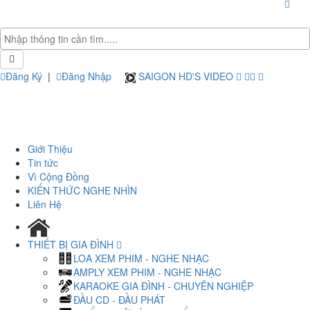
Đăng Ký
|
Đăng Nhập
SAIGON HD'S VIDEO
Giới Thiệu
Tin tức
Vì Cộng Đồng
KIẾN THỨC NGHE NHÌN
Liên Hệ
THIẾT BỊ GIA ĐÌNH
LOA XEM PHIM - NGHE NHẠC
AMPLY XEM PHIM - NGHE NHẠC
KARAOKE GIA ĐÌNH - CHUYÊN NGHIỆP
ĐẦU CD - ĐẦU PHÁT