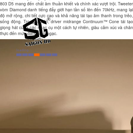
803 D5 mang đến chất âm thuần khiết và chính xác vượt trội. Tweeter
vòm Diamond danh tiếng đẩy giới hạn tần số lên đến 70kHz, mang lại
độ mở rộng, chi tiết cực cao và khả năng tái tạo âm thanh trong trẻo,
sống động. Trong khi đó, driver midrange Continuum™ Cone tái tạo
giọng hát cùng các nhạc cụ một cách tự nhiên, giàu cảm xúc và chân
thực đến mức đáng kinh ngạc.