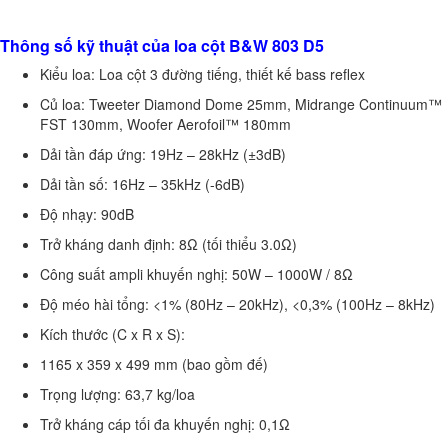
Thông số kỹ thuật của loa cột B&W 803 D5
Kiểu loa: Loa cột 3 đường tiếng, thiết kế bass reflex
Củ loa: Tweeter Diamond Dome 25mm, Midrange Continuum™
FST 130mm, Woofer Aerofoil™ 180mm
Dải tần đáp ứng: 19Hz – 28kHz (±3dB)
Dải tần số: 16Hz – 35kHz (-6dB)
Độ nhạy: 90dB
Trở kháng danh định: 8Ω (tối thiểu 3.0Ω)
Công suất ampli khuyến nghị: 50W – 1000W / 8Ω
Độ méo hài tổng: <1% (80Hz – 20kHz), <0,3% (100Hz – 8kHz)
Kích thước (C x R x S):
1165 x 359 x 499 mm (bao gồm đế)
Trọng lượng: 63,7 kg/loa
Trở kháng cáp tối đa khuyến nghị: 0,1Ω