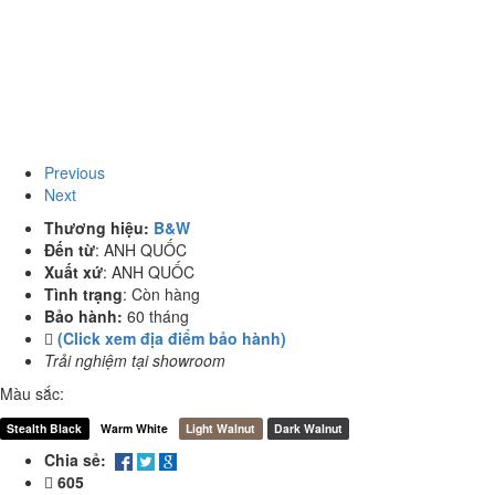
Previous
Next
Thương hiệu:
B&W
Đến từ
:
ANH QUỐC
Xuất xứ
:
ANH QUỐC
Tình trạng
:
Còn hàng
Bảo hành:
60 tháng
(Click xem địa điểm bảo hành)
Trải nghiệm tại showroom
Màu sắc:
Stealth Black
Warm White
Light Walnut
Dark Walnut
Chia sẻ:
605