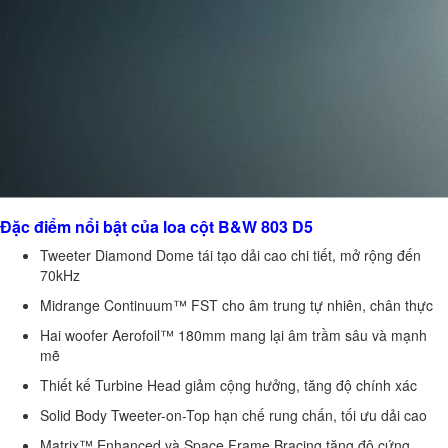
Đặc điểm nổi bật của loa cột B&W 803 D5
Tweeter Diamond Dome tái tạo dải cao chi tiết, mở rộng đến
70kHz
Midrange Continuum™ FST cho âm trung tự nhiên, chân thực
Hai woofer Aerofoil™ 180mm mang lại âm trầm sâu và mạnh
mẽ
Thiết kế Turbine Head giảm cộng hưởng, tăng độ chính xác
Solid Body Tweeter-on-Top hạn chế rung chấn, tối ưu dải cao
Matrix™ Enhanced và Space Frame Bracing tăng độ cứng