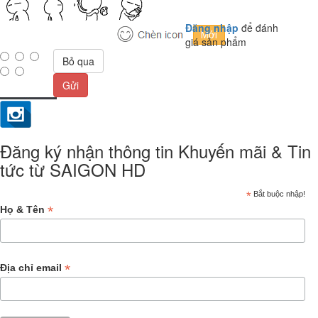
Đăng nhập
để đánh
giá sản phẩm
Bỏ qua
Gửi
Đăng ký nhận thông tin Khuyến mãi & Tin
tức từ SAIGON HD
*
Bắt buộc nhập!
*
Họ & Tên
*
Địa chỉ email