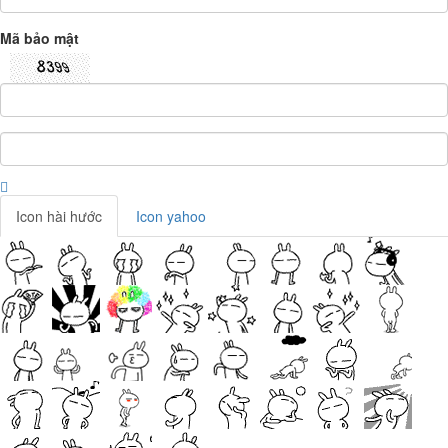
Mã bảo mật
Icon hài hước
Icon yahoo