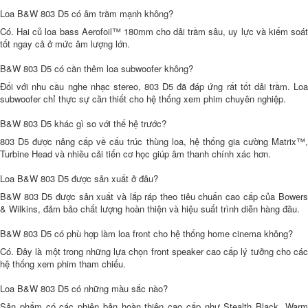
Loa B&W 803 D5 có âm trầm mạnh không?
Có. Hai củ loa bass Aerofoil™ 180mm cho dải trầm sâu, uy lực và kiểm soát
tốt ngay cả ở mức âm lượng lớn.
B&W 803 D5 có cần thêm loa subwoofer không?
Đối với nhu cầu nghe nhạc stereo, 803 D5 đã đáp ứng rất tốt dải trầm. Loa
subwoofer chỉ thực sự cần thiết cho hệ thống xem phim chuyên nghiệp.
B&W 803 D5 khác gì so với thế hệ trước?
803 D5 được nâng cấp về cấu trúc thùng loa, hệ thống gia cường Matrix™,
Turbine Head và nhiều cải tiến cơ học giúp âm thanh chính xác hơn.
Loa B&W 803 D5 được sản xuất ở đâu?
B&W 803 D5 được sản xuất và lắp ráp theo tiêu chuẩn cao cấp của Bowers
& Wilkins, đảm bảo chất lượng hoàn thiện và hiệu suất trình diễn hàng đầu.
B&W 803 D5 có phù hợp làm loa front cho hệ thống home cinema không?
Có. Đây là một trong những lựa chọn front speaker cao cấp lý tưởng cho các
hệ thống xem phim tham chiếu.
Loa B&W 803 D5 có những màu sắc nào?
Sản phẩm có các phiên bản hoàn thiện cao cấp như Stealth Black, Warm