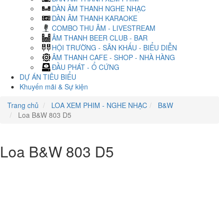
DÀN ÂM THANH NGHE NHẠC
DÀN ÂM THANH KARAOKE
COMBO THU ÂM - LIVESTREAM
ÂM THANH BEER CLUB - BAR
HỘI TRƯỜNG - SÂN KHẤU - BIỂU DIỄN
ÂM THANH CAFE - SHOP - NHÀ HÀNG
ĐẦU PHÁT - Ổ CỨNG
DỰ ÁN TIÊU BIỂU
Khuyến mãi & Sự kiện
Trang chủ
LOA XEM PHIM - NGHE NHẠC
B&W
Loa B&W 803 D5
Loa B&W 803 D5