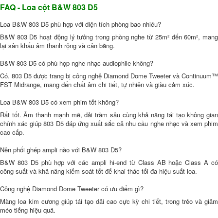
FAQ - Loa cột B&W 803 D5
Loa B&W 803 D5 phù hợp với diện tích phòng bao nhiêu?
B&W 803 D5 hoạt động lý tưởng trong phòng nghe từ 25m² đến 60m², mang
lại sân khấu âm thanh rộng và cân bằng.
B&W 803 D5 có phù hợp nghe nhạc audiophile không?
Có. 803 D5 được trang bị công nghệ Diamond Dome Tweeter và Continuum™
FST Midrange, mang đến chất âm chi tiết, tự nhiên và giàu cảm xúc.
Loa B&W 803 D5 có xem phim tốt không?
Rất tốt. Âm thanh mạnh mẽ, dải trầm sâu cùng khả năng tái tạo không gian
chính xác giúp 803 D5 đáp ứng xuất sắc cả nhu cầu nghe nhạc và xem phim
cao cấp.
Nên phối ghép ampli nào với B&W 803 D5?
B&W 803 D5 phù hợp với các ampli hi-end từ Class AB hoặc Class A có
công suất và khả năng kiểm soát tốt để khai thác tối đa hiệu suất loa.
Công nghệ Diamond Dome Tweeter có ưu điểm gì?
Màng loa kim cương giúp tái tạo dải cao cực kỳ chi tiết, trong trẻo và giảm
méo tiếng hiệu quả.