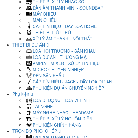
THIẾT BỊ XỬ LÝ NHẠC SỐ
DÀN ÂM THANH MINI - SOUNDBAR
MÁY CHIẾU
MÀN CHIẾU
CÁP TÍN HIỆU - DÂY LOA HOME
THIẾT BỊ LƯU TRỮ
XỬ LÝ ÂM THANH - NỘI THẤT
THIẾT BỊ DỰ ÁN
LOA HỘI TRƯỜNG - SÂN KHẤU
LOA DỰ ÁN - THƯƠNG MẠI
AMPLY - MIXER - XỬ LÝ TÍN HIỆU
MICRO CHUYÊN NGHIỆP
ĐÈN SÂN KHẤU
CÁP TÍN HIỆU - JACK - DÂY LOA DỰ ÁN
PHỤ KIỆN DỰ ÁN CHUYÊN NGHIỆP
Phụ kiện
LOA DI ĐỘNG - LOA VI TÍNH
TAI NGHE
MÁY NGHE NHẠC - HEADAMP
THIẾT BỊ XỬ LÝ NGUỒN ĐIỆN
PHỤ KIỆN CHÍNH HÃNG
TRỌN BỘ PHỐI GHÉP
DÀN ÂM THANH XEM PHIM