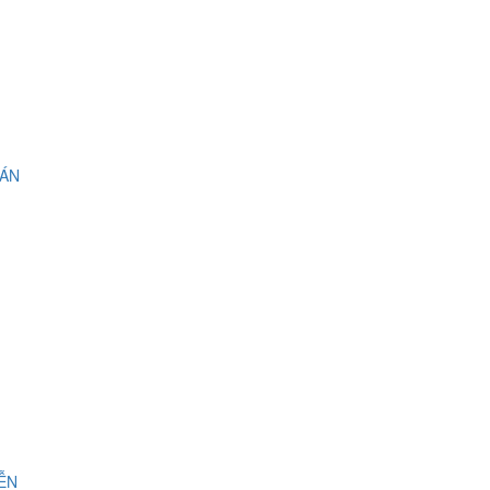
 ÁN
IỄN