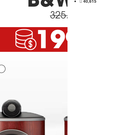
40,615