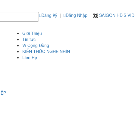
Đăng Ký
|
Đăng Nhập
SAIGON HD'S VI
Giới Thiệu
Tin tức
Vì Cộng Đồng
KIẾN THỨC NGHE NHÌN
Liên Hệ
IỆP