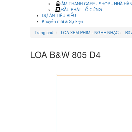
ÂM THANH CAFE - SHOP - NHÀ HÀ
ĐẦU PHÁT - Ổ CỨNG
DỰ ÁN TIÊU BIỂU
Khuyến mãi & Sự kiện
Trang chủ
LOA XEM PHIM - NGHE NHẠC
B&
LOA B&W 805 D4