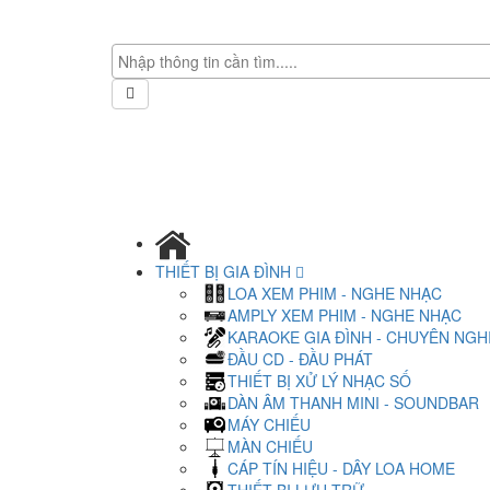
THIẾT BỊ GIA ĐÌNH
LOA XEM PHIM - NGHE NHẠC
AMPLY XEM PHIM - NGHE NHẠC
KARAOKE GIA ĐÌNH - CHUYÊN NGH
ĐẦU CD - ĐẦU PHÁT
THIẾT BỊ XỬ LÝ NHẠC SỐ
DÀN ÂM THANH MINI - SOUNDBAR
MÁY CHIẾU
MÀN CHIẾU
CÁP TÍN HIỆU - DÂY LOA HOME