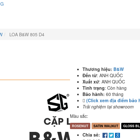
NG
W
LOA B&W 805 D4
Thương hiệu:
B&W
Đến từ
:
ANH QUỐC
Xuất xứ
:
ANH QUỐC
Tình trạng
:
Còn hàng
Bảo hành:
60 tháng
(Click xem địa điểm bảo 
Trải nghiệm tại showroom
Màu sắc:
ROSENUT
SATIN WALNUT
GLOSS B
Chia sẻ: