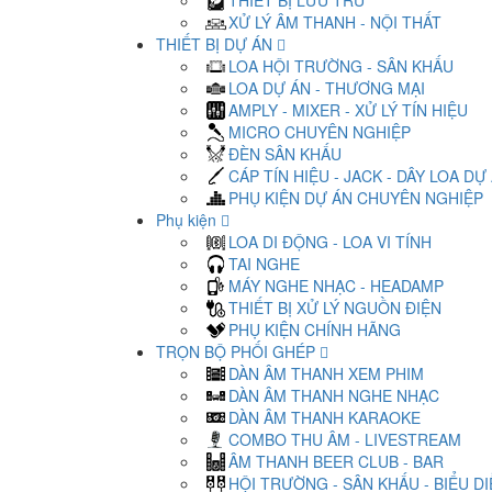
THIẾT BỊ LƯU TRỮ
XỬ LÝ ÂM THANH - NỘI THẤT
THIẾT BỊ DỰ ÁN
LOA HỘI TRƯỜNG - SÂN KHẤU
LOA DỰ ÁN - THƯƠNG MẠI
AMPLY - MIXER - XỬ LÝ TÍN HIỆU
MICRO CHUYÊN NGHIỆP
ĐÈN SÂN KHẤU
CÁP TÍN HIỆU - JACK - DÂY LOA DỰ
PHỤ KIỆN DỰ ÁN CHUYÊN NGHIỆP
Phụ kiện
LOA DI ĐỘNG - LOA VI TÍNH
TAI NGHE
MÁY NGHE NHẠC - HEADAMP
THIẾT BỊ XỬ LÝ NGUỒN ĐIỆN
PHỤ KIỆN CHÍNH HÃNG
TRỌN BỘ PHỐI GHÉP
DÀN ÂM THANH XEM PHIM
DÀN ÂM THANH NGHE NHẠC
DÀN ÂM THANH KARAOKE
COMBO THU ÂM - LIVESTREAM
ÂM THANH BEER CLUB - BAR
HỘI TRƯỜNG - SÂN KHẤU - BIỂU D