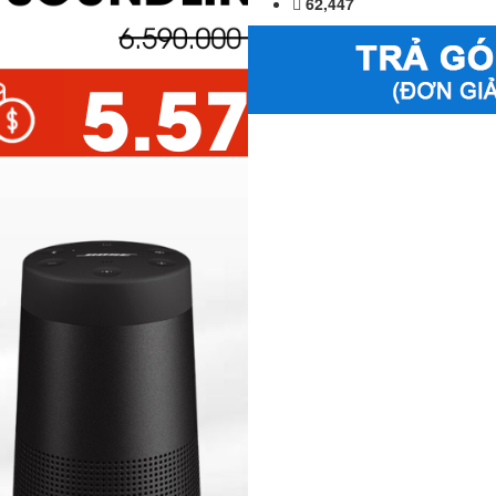
62,447