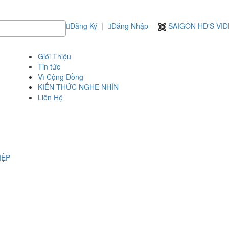
Đăng Ký
|
Đăng Nhập
SAIGON HD'S VI
Giới Thiệu
Tin tức
Vì Cộng Đồng
KIẾN THỨC NGHE NHÌN
Liên Hệ
IỆP