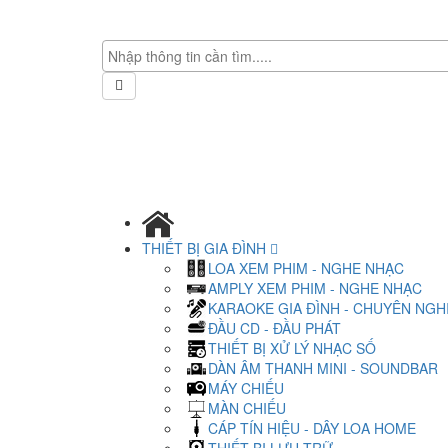
THIẾT BỊ GIA ĐÌNH
LOA XEM PHIM - NGHE NHẠC
AMPLY XEM PHIM - NGHE NHẠC
KARAOKE GIA ĐÌNH - CHUYÊN NGH
ĐẦU CD - ĐẦU PHÁT
THIẾT BỊ XỬ LÝ NHẠC SỐ
DÀN ÂM THANH MINI - SOUNDBAR
MÁY CHIẾU
MÀN CHIẾU
CÁP TÍN HIỆU - DÂY LOA HOME