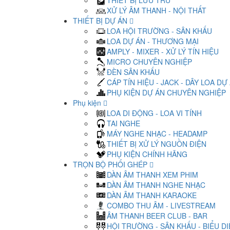
THIẾT BỊ LƯU TRỮ
XỬ LÝ ÂM THANH - NỘI THẤT
THIẾT BỊ DỰ ÁN
LOA HỘI TRƯỜNG - SÂN KHẤU
LOA DỰ ÁN - THƯƠNG MẠI
AMPLY - MIXER - XỬ LÝ TÍN HIỆU
MICRO CHUYÊN NGHIỆP
ĐÈN SÂN KHẤU
CÁP TÍN HIỆU - JACK - DÂY LOA DỰ
PHỤ KIỆN DỰ ÁN CHUYÊN NGHIỆP
Phụ kiện
LOA DI ĐỘNG - LOA VI TÍNH
TAI NGHE
MÁY NGHE NHẠC - HEADAMP
THIẾT BỊ XỬ LÝ NGUỒN ĐIỆN
PHỤ KIỆN CHÍNH HÃNG
TRỌN BỘ PHỐI GHÉP
DÀN ÂM THANH XEM PHIM
DÀN ÂM THANH NGHE NHẠC
DÀN ÂM THANH KARAOKE
COMBO THU ÂM - LIVESTREAM
ÂM THANH BEER CLUB - BAR
HỘI TRƯỜNG - SÂN KHẤU - BIỂU D