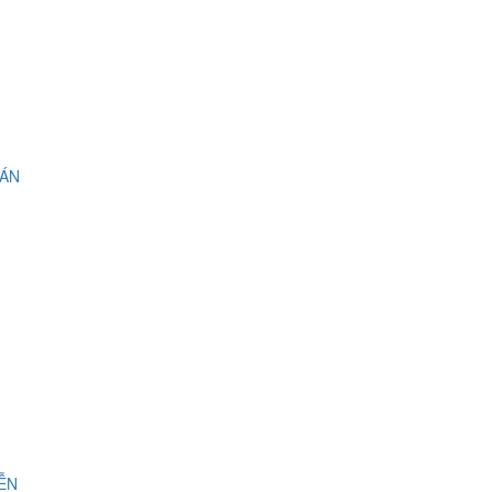
 ÁN
IỄN