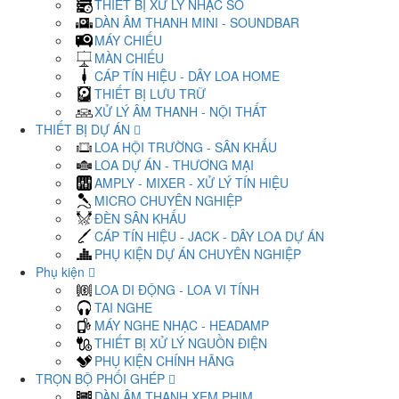
THIẾT BỊ XỬ LÝ NHẠC SỐ
DÀN ÂM THANH MINI - SOUNDBAR
MÁY CHIẾU
MÀN CHIẾU
CÁP TÍN HIỆU - DÂY LOA HOME
THIẾT BỊ LƯU TRỮ
XỬ LÝ ÂM THANH - NỘI THẤT
THIẾT BỊ DỰ ÁN
LOA HỘI TRƯỜNG - SÂN KHẤU
LOA DỰ ÁN - THƯƠNG MẠI
AMPLY - MIXER - XỬ LÝ TÍN HIỆU
MICRO CHUYÊN NGHIỆP
ĐÈN SÂN KHẤU
CÁP TÍN HIỆU - JACK - DÂY LOA DỰ ÁN
PHỤ KIỆN DỰ ÁN CHUYÊN NGHIỆP
Phụ kiện
LOA DI ĐỘNG - LOA VI TÍNH
TAI NGHE
MÁY NGHE NHẠC - HEADAMP
THIẾT BỊ XỬ LÝ NGUỒN ĐIỆN
PHỤ KIỆN CHÍNH HÃNG
TRỌN BỘ PHỐI GHÉP
DÀN ÂM THANH XEM PHIM