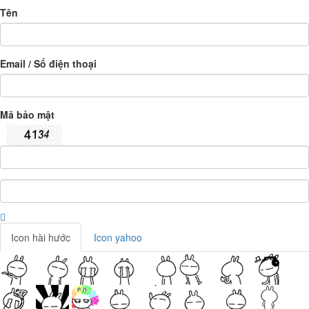
Tên
Email / Số điện thoại
Mã bảo mật
Icon hài hước
Icon yahoo