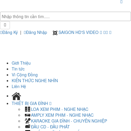
Đăng Ký
|
Đăng Nhập
SAIGON HD'S VIDEO
Giới Thiệu
Tin tức
Vì Cộng Đồng
KIẾN THỨC NGHE NHÌN
Liên Hệ
THIẾT BỊ GIA ĐÌNH
LOA XEM PHIM - NGHE NHẠC
AMPLY XEM PHIM - NGHE NHẠC
KARAOKE GIA ĐÌNH - CHUYÊN NGHIỆP
ĐẦU CD - ĐẦU PHÁT