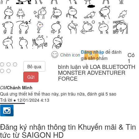
Đăng nhập
để đánh
Có
giá sản phẩm
1
bình luận về LOA BLUETOOTH
Bỏ qua
MONSTER ADVENTURER
Gửi
FORCE
CM
Chánh Minh
Quá ưng thiết kế thể thao này, pin trâu nữa, đánh giá 5 sao
Trả lời
●
12/01/2024 4:13
Đăng ký nhận thông tin Khuyến mãi & Tin
tức từ SAIGON HD