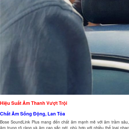
Hiệu Suất Âm Thanh Vượt Trội
Chất Âm Sống Động, Lan Tỏa
Bose SoundLink Plus mang đến chất âm mạnh mẽ với âm trầm sâu,
âm trung rõ ràng và âm cao sắc nét, phù hợp với nhiều thể loại nhạc