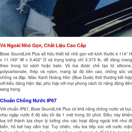
Vẻ Ngoài Nhỏ Gọn, Chất Liệu Cao Cấp
Bose SoundLink Plus sở hữu thiết kế nhỏ gọn với kích thước 4.114" H
x 11.169" W x 3.402" D và trọng lượng chỉ 3.373 lb, dễ dàng mang
theo trong túi xách hoặc balo. Vỏ loa được chế tạo từ silicone,
polycarbonate, thép và nylon, mang lại độ bền cao, chống sốc và
chống va đập. Màu Xanh Hoàng Hôn (Blue Dusk) thời thượng kết hợp
với kiểu dáng hiện đại, phù hợp với mọi phong cách từ năng động đến
sang trọng.
Chuẩn Chống Nước IP67
Với chuẩn IP67, Bose SoundLink Plus có khả năng chống nước và bụi,
chịu ngập nước ở độ sâu tối đa 1 mét trong 30 phút. Điều này khiến
loa trở thành lựa chọn lý tưởng cho các hoạt động ngoài trời như đi
biển, hồ bơi hay cắm trại. Tuy nhiên, nếu loa tiếp xúc với nước mặn