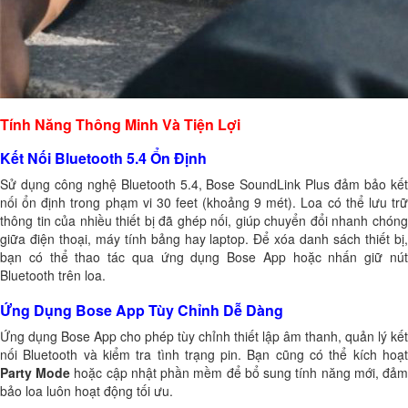
Tính Năng Thông Minh Và Tiện Lợi
Kết Nối Bluetooth 5.4 Ổn Định
Sử dụng công nghệ Bluetooth 5.4, Bose SoundLink Plus đảm bảo kết
nối ổn định trong phạm vi 30 feet (khoảng 9 mét). Loa có thể lưu trữ
thông tin của nhiều thiết bị đã ghép nối, giúp chuyển đổi nhanh chóng
giữa điện thoại, máy tính bảng hay laptop. Để xóa danh sách thiết bị,
bạn có thể thao tác qua ứng dụng Bose App hoặc nhấn giữ nút
Bluetooth trên loa.
Ứng Dụng Bose App Tùy Chỉnh Dễ Dàng
Ứng dụng Bose App cho phép tùy chỉnh thiết lập âm thanh, quản lý kết
nối Bluetooth và kiểm tra tình trạng pin. Bạn cũng có thể kích hoạt
Party Mode
hoặc cập nhật phần mềm để bổ sung tính năng mới, đả
bảo loa luôn hoạt động tối ưu.