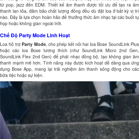
từ pop, jazz đến EDM. Thiết kế âm thanh được tối ưu để tạo ra âm
thanh lan tỏa, đảm bảo chất lượng đồng đều dù đặt loa ở bất kỳ vị trí
nào. Đây là lựa chọn hoàn hảo để thưởng thức âm nhạc tại các buổi tụ
họp hoặc không gian ngoài trời.
Chế Độ Party Mode Linh Hoạt
Loa hỗ trợ
Party Mode
, cho phép kết nối hai loa Bose SoundLink Plu
hoặc các loa Bose tương thích (như SoundLink Micro 2nd Gen,
SoundLink Flex 2nd Gen) để phát nhạc đồng bộ, tạo không gian âm
thanh mạnh mẽ hơn. Tính năng này được kích hoạt dễ dàng qua ứng
dụng Bose App, mang lại trải nghiệm âm thanh sống động cho các
bữa tiệc hoặc sự kiện.