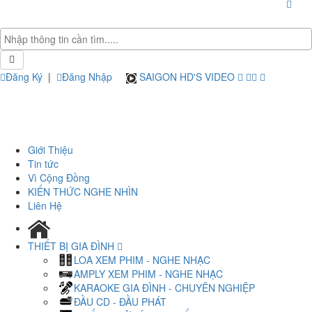
Đăng Ký
|
Đăng Nhập
SAIGON HD'S VIDEO
Giới Thiệu
Tin tức
Vì Cộng Đồng
KIẾN THỨC NGHE NHÌN
Liên Hệ
THIẾT BỊ GIA ĐÌNH
LOA XEM PHIM - NGHE NHẠC
AMPLY XEM PHIM - NGHE NHẠC
KARAOKE GIA ĐÌNH - CHUYÊN NGHIỆP
ĐẦU CD - ĐẦU PHÁT