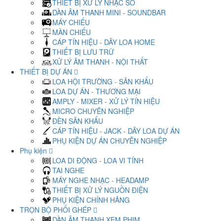
THIẾT BỊ XỬ LÝ NHẠC SỐ
DÀN ÂM THANH MINI - SOUNDBAR
MÁY CHIẾU
MÀN CHIẾU
CÁP TÍN HIỆU - DÂY LOA HOME
THIẾT BỊ LƯU TRỮ
XỬ LÝ ÂM THANH - NỘI THẤT
THIẾT BỊ DỰ ÁN
LOA HỘI TRƯỜNG - SÂN KHẤU
LOA DỰ ÁN - THƯƠNG MẠI
AMPLY - MIXER - XỬ LÝ TÍN HIỆU
MICRO CHUYÊN NGHIỆP
ĐÈN SÂN KHẤU
CÁP TÍN HIỆU - JACK - DÂY LOA DỰ ÁN
PHỤ KIỆN DỰ ÁN CHUYÊN NGHIỆP
Phụ kiện
LOA DI ĐỘNG - LOA VI TÍNH
TAI NGHE
MÁY NGHE NHẠC - HEADAMP
THIẾT BỊ XỬ LÝ NGUỒN ĐIỆN
PHỤ KIỆN CHÍNH HÃNG
TRỌN BỘ PHỐI GHÉP
DÀN ÂM THANH XEM PHIM