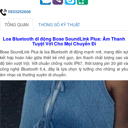
0933252606
TỔNG QUAN
THÔNG SỐ KỸ THUẬT
Loa Bluetooth di động Bose SoundLink Plus: Âm Thanh
Tuyệt Vời Cho Mọi Chuyến Đi
Bose SoundLink Plus là loa Bluetooth di động mạnh mẽ, mang đến sự
kết hợp hoàn hảo giữa thiết kế nhỏ gọn, âm thanh chất lượng cao và
độ bền vượt trội. Với chuẩn chống nước IP67, thời lượng pin 20 giờ và
công nghệ Bluetooth 5.4, đây là lựa chọn lý tưởng cho những ai yêu
âm nhạc và thường xuyên di chuyển.