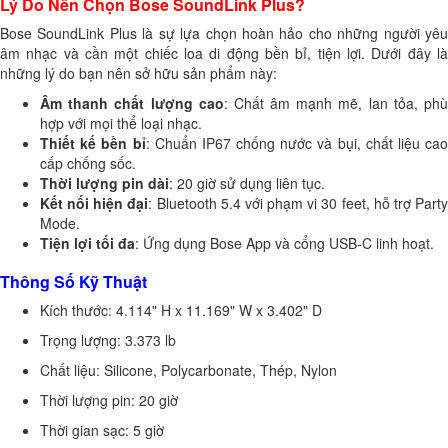
Lý Do Nên Chọn Bose SoundLink Plus?
Bose SoundLink Plus là sự lựa chọn hoàn hảo cho những người yêu
âm nhạc và cần một chiếc loa di động bền bỉ, tiện lợi. Dưới đây là
những lý do bạn nên sở hữu sản phẩm này:
Âm thanh chất lượng cao
: Chất âm mạnh mẽ, lan tỏa, ph
hợp với mọi thể loại nhạc.
Thiết kế bền bỉ
: Chuẩn IP67 chống nước và bụi, chất liệu cao
cấp chống sốc.
Thời lượng pin dài
: 20 giờ sử dụng liên tục.
Kết nối hiện đại
: Bluetooth 5.4 với phạm vi 30 feet, hỗ trợ Part
Mode.
Tiện lợi tối đa
: Ứng dụng Bose App và cổng USB-C linh hoạt.
Thông Số Kỹ Thuật
Kích thước: 4.114" H x 11.169" W x 3.402" D
Trọng lượng: 3.373 lb
Chất liệu: Silicone, Polycarbonate, Thép, Nylon
Thời lượng pin: 20 giờ
Thời gian sạc: 5 giờ