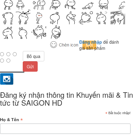
Đăng nhập
để đánh
giá sản phẩm
Bỏ qua
Gửi
Đăng ký nhận thông tin Khuyến mãi & Tin
tức từ SAIGON HD
*
Bắt buộc nhập!
*
Họ & Tên