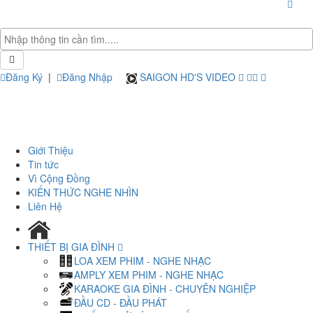
Đăng Ký
|
Đăng Nhập
SAIGON HD'S VIDEO
Giới Thiệu
Tin tức
Vì Cộng Đồng
KIẾN THỨC NGHE NHÌN
Liên Hệ
THIẾT BỊ GIA ĐÌNH
LOA XEM PHIM - NGHE NHẠC
AMPLY XEM PHIM - NGHE NHẠC
KARAOKE GIA ĐÌNH - CHUYÊN NGHIỆP
ĐẦU CD - ĐẦU PHÁT