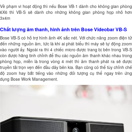
Về phạm vi hoạt động thì nếu Bose VB-1 dành cho không gian phòng
6X6 thì VB-S sẽ dành cho những không gian phòng họp nhỏ hơn
3x4m
Chất lượng âm thanh, hình ảnh trên Bose Videobar VB-S
Bose VB-S có hỗ trợ hình ảnh 4K sắc nét. Với chức năng zoom điện tử
đến những nguồn âm, tức là khi ai phát biểu thì máy sẽ tự động zoom
vào người ấy. Ngoài ra thì 4 chiếc micro được trang bị bên trong VB-S
còn được hãng tinh chỉnh để thu các nguồn âm thanh khác nhau trong
phòng họp, miễn là trong vòng 4 mét thì âm thanh phát ra sẽ được
truyền tải trọn vẹn đến đầu dây bên kia. Bạn cũng có thể tùy chỉnh chế
độ zoom hay bắt tiếng vào những đối tượng cụ thể ngay trên ứng
dụng Bose Work Management.