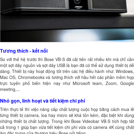
Tương thích - kết nối
So với thế hệ trước thì Bose VB-S đã cải tiến rất nhiều khi mà chỉ cần
một sợi dây nguồn và sợi dây USB là bạn đã có thể sử dụng thiết bị dễ
dàng. Thiết bị này hoạt động tốt trên các hệ điều hành như: Windows,
Mac OS, Chromebooks và tương thích với hầu hết các phần mềm họp
trực tuyến phổ biến hiện nay như Microsoft team, Zoom, Google
meeting,...
Nhỏ gọn, linh hoạt và tiết kiệm chi phí
Trên thực tế thì việc nâng cấp chất lượng cuộc họp bằng cách mua lẻ
từng thiết bị camera, loa hay micro sẽ khá tốn kém, đặc biệt khi dùng
những thiết bị chất lượng. Trong khi Bose Videobar VB-S tích hợp tất
cả trong 1 giúp bạn vừa tiết kiệm chi phí vừa có camera 4K cùng chất
âm đặc trưng của thương hiệu Bose nổi tiếng.