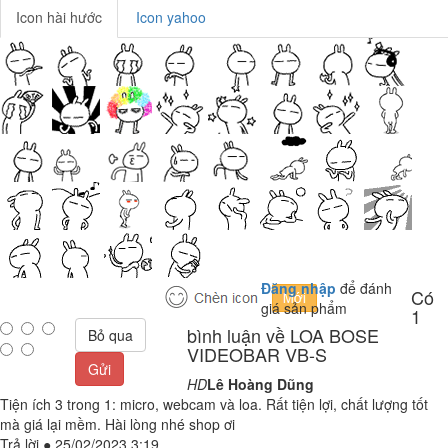
Icon hài hước
Icon yahoo
Đăng nhập
để đánh
Có
giá sản phẩm
1
bình luận về LOA BOSE
Bỏ qua
VIDEOBAR VB-S
Gửi
HD
Lê Hoàng Dũng
Tiện ích 3 trong 1: micro, webcam và loa. Rất tiện lợi, chất lượng tốt
mà giá lại mềm. Hài lòng nhé shop ơi
Trả lời
●
25/02/2023 3:19