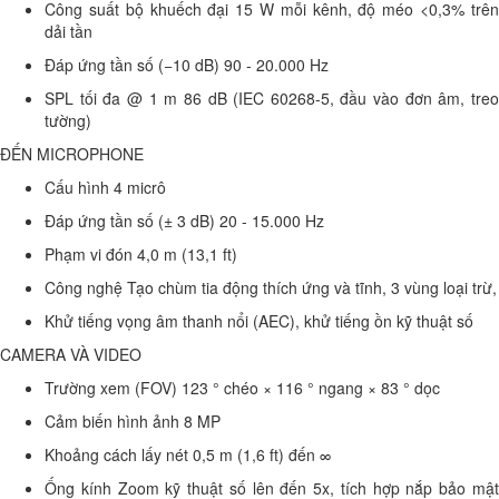
Công suất bộ khuếch đại 15 W mỗi kênh, độ méo <0,3% trên
dải tần
Đáp ứng tần số (−10 dB) 90 - 20.000 Hz
SPL tối đa @ 1 m 86 dB (IEC 60268-5, đầu vào đơn âm, treo
tường)
ĐẾN MICROPHONE
Cấu hình 4 micrô
Đáp ứng tần số (± 3 dB) 20 - 15.000 Hz
Phạm vi đón 4,0 m (13,1 ft)
Công nghệ Tạo chùm tia động thích ứng và tĩnh, 3 vùng loại trừ,
Khử tiếng vọng âm thanh nổi (AEC), khử tiếng ồn kỹ thuật số
CAMERA VÀ VIDEO
Trường xem (FOV) 123 ° chéo × 116 ° ngang × 83 ° dọc
Cảm biến hình ảnh 8 MP
Khoảng cách lấy nét 0,5 m (1,6 ft) đến ∞
Ống kính Zoom kỹ thuật số lên đến 5x, tích hợp nắp bảo mật