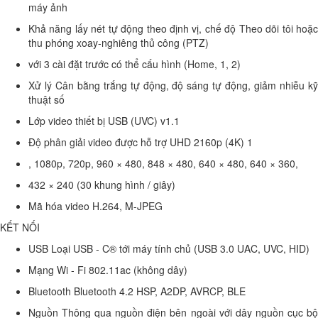
máy ảnh
Khả năng lấy nét tự động theo định vị, chế độ Theo dõi tôi hoặc
thu phóng xoay-nghiêng thủ công (PTZ)
với 3 cài đặt trước có thể cấu hình (Home, 1, 2)
Xử lý Cân bằng trắng tự động, độ sáng tự động, giảm nhiễu kỹ
thuật số
Lớp video thiết bị USB (UVC) v1.1
Độ phân giải video được hỗ trợ UHD 2160p (4K) 1
, 1080p, 720p, 960 × 480, 848 × 480, 640 × 480, 640 × 360,
432 × 240 (30 khung hình / giây)
Mã hóa video H.264, M-JPEG
KẾT NỐI
USB Loại USB ‑ C® tới máy tính chủ (USB 3.0 UAC, UVC, HID)
Mạng Wi ‑ Fi 802.11ac (không dây)
Bluetooth Bluetooth 4.2 HSP, A2DP, AVRCP, BLE
Nguồn Thông qua nguồn điện bên ngoài với dây nguồn cục bộ