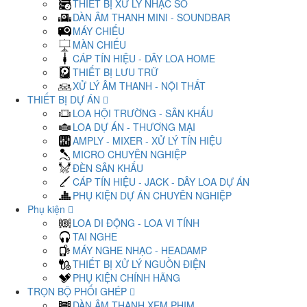
THIẾT BỊ XỬ LÝ NHẠC SỐ
DÀN ÂM THANH MINI - SOUNDBAR
MÁY CHIẾU
MÀN CHIẾU
CÁP TÍN HIỆU - DÂY LOA HOME
THIẾT BỊ LƯU TRỮ
XỬ LÝ ÂM THANH - NỘI THẤT
THIẾT BỊ DỰ ÁN
LOA HỘI TRƯỜNG - SÂN KHẤU
LOA DỰ ÁN - THƯƠNG MẠI
AMPLY - MIXER - XỬ LÝ TÍN HIỆU
MICRO CHUYÊN NGHIỆP
ĐÈN SÂN KHẤU
CÁP TÍN HIỆU - JACK - DÂY LOA DỰ ÁN
PHỤ KIỆN DỰ ÁN CHUYÊN NGHIỆP
Phụ kiện
LOA DI ĐỘNG - LOA VI TÍNH
TAI NGHE
MÁY NGHE NHẠC - HEADAMP
THIẾT BỊ XỬ LÝ NGUỒN ĐIỆN
PHỤ KIỆN CHÍNH HÃNG
TRỌN BỘ PHỐI GHÉP
DÀN ÂM THANH XEM PHIM