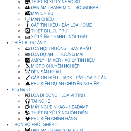
THIẾT BỊ XỬ LÝ NHẠC SỐ
DÀN ÂM THANH MINI - SOUNDBAR
MÁY CHIẾU
MÀN CHIẾU
CÁP TÍN HIỆU - DÂY LOA HOME
THIẾT BỊ LƯU TRỮ
XỬ LÝ ÂM THANH - NỘI THẤT
THIẾT BỊ DỰ ÁN
LOA HỘI TRƯỜNG - SÂN KHẤU
LOA DỰ ÁN - THƯƠNG MẠI
AMPLY - MIXER - XỬ LÝ TÍN HIỆU
MICRO CHUYÊN NGHIỆP
ĐÈN SÂN KHẤU
CÁP TÍN HIỆU - JACK - DÂY LOA DỰ ÁN
PHỤ KIỆN DỰ ÁN CHUYÊN NGHIỆP
Phụ kiện
LOA DI ĐỘNG - LOA VI TÍNH
TAI NGHE
MÁY NGHE NHẠC - HEADAMP
THIẾT BỊ XỬ LÝ NGUỒN ĐIỆN
PHỤ KIỆN CHÍNH HÃNG
TRỌN BỘ PHỐI GHÉP
DÀN ÂM THANH XEM PHIM