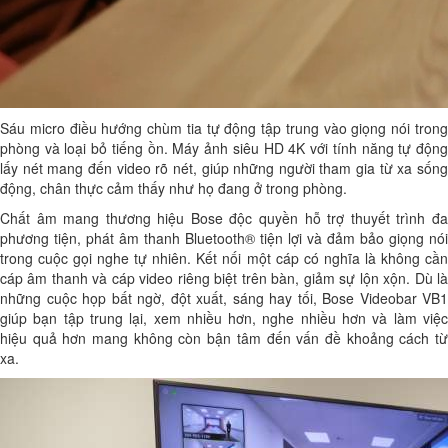
Sáu micro điều hướng chùm tia tự động tập trung vào giọng nói trong
phòng và loại bỏ tiếng ồn. Máy ảnh siêu HD 4K với tính năng tự động
lấy nét mang đến video rõ nét, giúp những người tham gia từ xa sống
động, chân thực cảm thấy như họ đang ở trong phòng.
Chất âm mang thương hiệu Bose độc ​​quyền hỗ trợ thuyết trình đa
phương tiện, phát âm thanh Bluetooth® tiện lợi và đảm bảo giọng nói
trong cuộc gọi nghe tự nhiên. Kết nối một cáp có nghĩa là không cần
cáp âm thanh và cáp video riêng biệt trên bàn, giảm sự lộn xộn. Dù là
những cuộc họp bất ngờ, đột xuất, sáng hay tối, Bose Videobar VB1
giúp bạn tập trung lại, xem nhiều hơn, nghe nhiều hơn và làm việc
hiệu quả hơn mang không còn bận tâm đến vấn đề khoảng cách từ
xa.