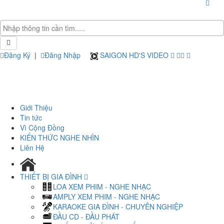
Đăng Ký
|
Đăng Nhập
SAIGON HD'S VIDEO
Giới Thiệu
Tin tức
Vì Cộng Đồng
KIẾN THỨC NGHE NHÌN
Liên Hệ
THIẾT BỊ GIA ĐÌNH
LOA XEM PHIM - NGHE NHẠC
AMPLY XEM PHIM - NGHE NHẠC
KARAOKE GIA ĐÌNH - CHUYÊN NGHIỆP
ĐẦU CD - ĐẦU PHÁT