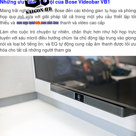
Những ưu điểm nổi trội của Bose Videobar VB1
Mang trải nghiệm âm thanh Bose đến các không gian tụ họp và phòng
họp quy mô vừa với giải pháp tất cả trong một yêu cầu thiết lập tối
thiểu và mang lại hiệu suất âm thanh và video cao cấp
Làm cho cuộc trò chuyện tự nhiên, chân thực hơn như hội họp trực
tuyến với sáu micrô điều hướng chùm tia chủ động tập trung vào giọng
nói và loại bỏ tiếng ồn; và EQ tự động cung cấp âm thanh được tối ưu
hóa cho tất cả những người tham gia