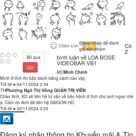
Đăng nhập
để đánh
Có
giá sản phẩm
2
bình luận về LOA BOSE
Bỏ qua
VIDEOBAR VB1
Gửi
MC
Minh Chinh
Mình ở tỉnh thì bảo bành bằng cách nào vậy
Trả lời
●
04/11/2024 2:34
TH
Phương Ngô Thị Hồng
QUẢN TRỊ VIÊN
Chào Anh, KD sẽ liên hệ tư vấn về bảo hành ở tỉnh cho anh ngay nhé
ạ. Cảm ơn Anh đã liên hệ SAIGON HD.
Trả lời
●
30/11/2024 3:25
Đăng ký nhận thông tin Khuyến mãi & Tin