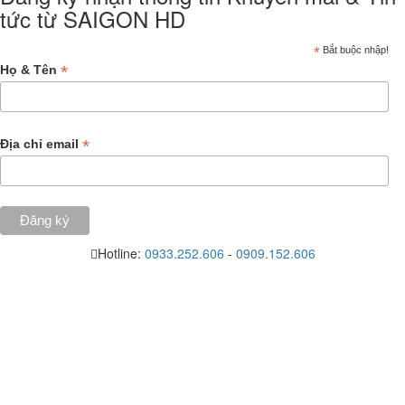
tức từ SAIGON HD
*
Bắt buộc nhập!
*
Họ & Tên
*
Địa chỉ email
Hotline:
0933.252.606
-
0909.152.606