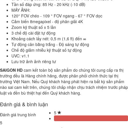
Tần số đáp ứng: 85 Hz - 20 kHz (-10 dB)
MÁY ẢNH:
120° FOV chéo - 109 ° FOV ngang - 67 ° FOV dọc
Cảm biến 8megapixel - độ phân giải 4K
Zoom kỹ thuật số x 5 lần
3 chế độ cài đặt tự động
Khoảng cách lấy nét: 0,5 m (1,6 ft) đến ∞
Tự động cân bằng trắng - Độ sáng tự động
Chế độ giảm nhiễu kỹ thuật số tự động
UVC: v1.1
Lưu trữ ảnh ảnh riêng tư
SAIGON HD
cam kết toàn bộ sản phẩm do chúng tôi cung cấp ra thị
trường đều là Hàng chính hãng, được phân phối chính thức tại thị
trường Việt Nam. Nếu Quý khách hàng phát hiện ra bất kỳ sản phẩm
nào sai cam kết trên, chúng tôi chấp nhận chịu trách nhiệm trước pháp
luật và đền bù thiệt hại đến Quý khách hàng.
Đánh giá & bình luận
5
Đánh giá trung bình
5