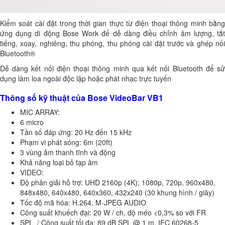
Kiểm soát cài đặt trong thời gian thực từ điện thoại thông minh bằng
ứng dụng di động Bose Work để dễ dàng điều chỉnh âm lượng, tắt
tiếng, xoay, nghiêng, thu phóng, thu phóng cài đặt trước và ghép nối
Bluetooth®
Dễ dàng kết nối điện thoại thông minh qua kết nối Bluetooth để sử
dụng làm loa ngoài độc lập hoặc phát nhạc trực tuyến
Thông số kỹ thuật của Bose VideoBar VB1
MIC ARRAY:
6 micro
Tần số đáp ứng: 20 Hz đến 15 kHz
Phạm vi phát sóng: 6m (20ft)
3 vùng âm thanh tĩnh và động
Khả năng loại bỏ tạp âm
VIDEO:
Độ phân giải hỗ trợ: UHD 2160p (4K); 1080p, 720p, 960x480,
848x480, 640x480, 640x360, 432x240 (30 khung hình / giây)
Tốc độ mã hóa: H.264, M-JPEG AUDIO
Công suất khuếch đại: 20 W / ch, độ méo <0,3% so với FR
SPL / Công suất tối đa: 89 dB SPL @ 1 m, IEC 60268-5