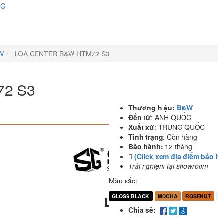
NG
W
LOA CENTER B&W HTM72 S3
2 S3
Thương hiệu:
B&W
Đến từ
:
ANH QUỐC
Xuất xứ
:
TRUNG QUỐC
Tình trạng
:
Còn hàng
Bảo hành:
12 tháng
(Click xem địa điểm bảo 
Trải nghiệm tại showroom
Màu sắc:
GLOSS BLACK
MOCHA
ROSENUT
Chia sẻ: