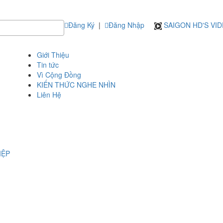
Đăng Ký
|
Đăng Nhập
SAIGON HD'S VI
Giới Thiệu
Tin tức
Vì Cộng Đồng
KIẾN THỨC NGHE NHÌN
Liên Hệ
IỆP