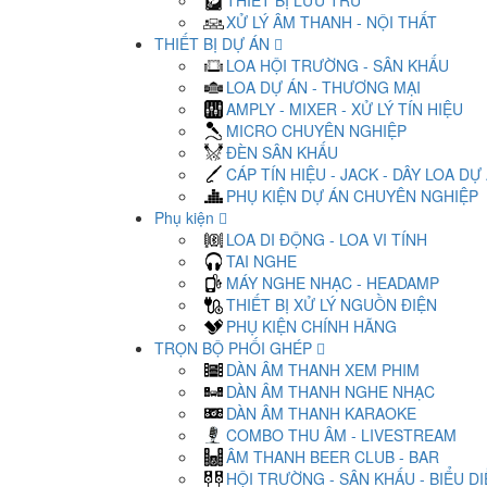
THIẾT BỊ LƯU TRỮ
XỬ LÝ ÂM THANH - NỘI THẤT
THIẾT BỊ DỰ ÁN
LOA HỘI TRƯỜNG - SÂN KHẤU
LOA DỰ ÁN - THƯƠNG MẠI
AMPLY - MIXER - XỬ LÝ TÍN HIỆU
MICRO CHUYÊN NGHIỆP
ĐÈN SÂN KHẤU
CÁP TÍN HIỆU - JACK - DÂY LOA DỰ
PHỤ KIỆN DỰ ÁN CHUYÊN NGHIỆP
Phụ kiện
LOA DI ĐỘNG - LOA VI TÍNH
TAI NGHE
MÁY NGHE NHẠC - HEADAMP
THIẾT BỊ XỬ LÝ NGUỒN ĐIỆN
PHỤ KIỆN CHÍNH HÃNG
TRỌN BỘ PHỐI GHÉP
DÀN ÂM THANH XEM PHIM
DÀN ÂM THANH NGHE NHẠC
DÀN ÂM THANH KARAOKE
COMBO THU ÂM - LIVESTREAM
ÂM THANH BEER CLUB - BAR
HỘI TRƯỜNG - SÂN KHẤU - BIỂU D