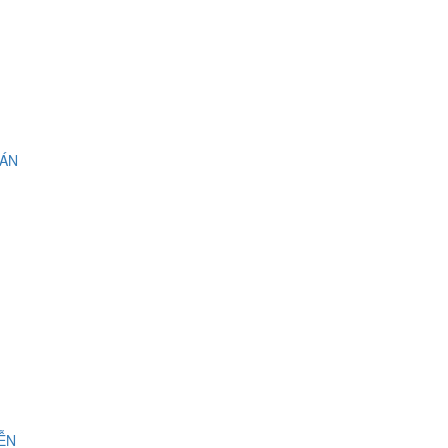
 ÁN
IỄN