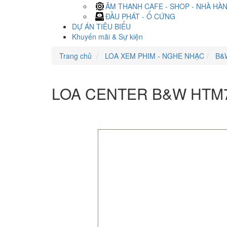
ÂM THANH CAFE - SHOP - NHÀ HÀ
ĐẦU PHÁT - Ổ CỨNG
DỰ ÁN TIÊU BIỂU
Khuyến mãi & Sự kiện
Trang chủ
LOA XEM PHIM - NGHE NHẠC
B&
LOA CENTER B&W HTM7