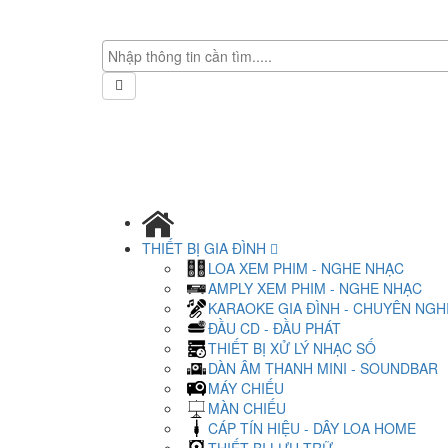
THIẾT BỊ GIA ĐÌNH
LOA XEM PHIM - NGHE NHẠC
AMPLY XEM PHIM - NGHE NHẠC
KARAOKE GIA ĐÌNH - CHUYÊN NGH
ĐẦU CD - ĐẦU PHÁT
THIẾT BỊ XỬ LÝ NHẠC SỐ
DÀN ÂM THANH MINI - SOUNDBAR
MÁY CHIẾU
MÀN CHIẾU
CÁP TÍN HIỆU - DÂY LOA HOME