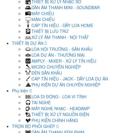
THIẾT BỊ XỬ LÝ NHẠC SỐ
DÀN ÂM THANH MINI - SOUNDBAR
MÁY CHIẾU
MÀN CHIẾU
CÁP TÍN HIỆU - DÂY LOA HOME
THIẾT BỊ LƯU TRỮ
XỬ LÝ ÂM THANH - NỘI THẤT
THIẾT BỊ DỰ ÁN
LOA HỘI TRƯỜNG - SÂN KHẤU
LOA DỰ ÁN - THƯƠNG MẠI
AMPLY - MIXER - XỬ LÝ TÍN HIỆU
MICRO CHUYÊN NGHIỆP
ĐÈN SÂN KHẤU
CÁP TÍN HIỆU - JACK - DÂY LOA DỰ ÁN
PHỤ KIỆN DỰ ÁN CHUYÊN NGHIỆP
Phụ kiện
LOA DI ĐỘNG - LOA VI TÍNH
TAI NGHE
MÁY NGHE NHẠC - HEADAMP
THIẾT BỊ XỬ LÝ NGUỒN ĐIỆN
PHỤ KIỆN CHÍNH HÃNG
TRỌN BỘ PHỐI GHÉP
DÀN ÂM THANH XEM PHIM