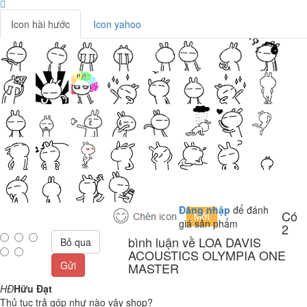
Icon hài hước
Icon yahoo
Đăng nhập
để đánh
Có
giá sản phẩm
2
bình luận về LOA DAVIS
Bỏ qua
ACOUSTICS OLYMPIA ONE
Gửi
MASTER
HĐ
Hữu Đạt
Thủ tục trả góp như nào vậy shop?