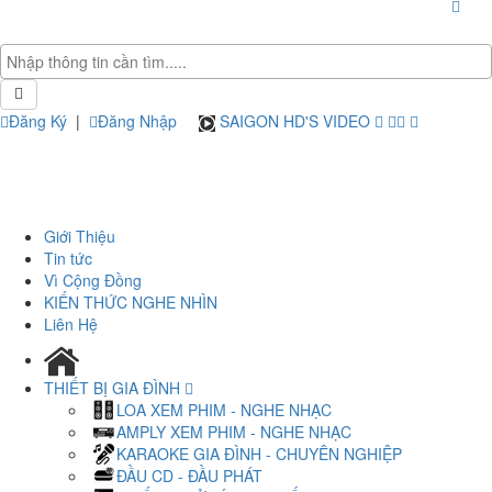
Đăng Ký
|
Đăng Nhập
SAIGON HD'S VIDEO
Giới Thiệu
Tin tức
Vì Cộng Đồng
KIẾN THỨC NGHE NHÌN
Liên Hệ
THIẾT BỊ GIA ĐÌNH
LOA XEM PHIM - NGHE NHẠC
AMPLY XEM PHIM - NGHE NHẠC
KARAOKE GIA ĐÌNH - CHUYÊN NGHIỆP
ĐẦU CD - ĐẦU PHÁT