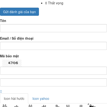
0
Thất vọng
Gửi đánh giá của bạn
Tên
Email / Số điện thoại
Mã bảo mật
Icon hài hước
Icon yahoo