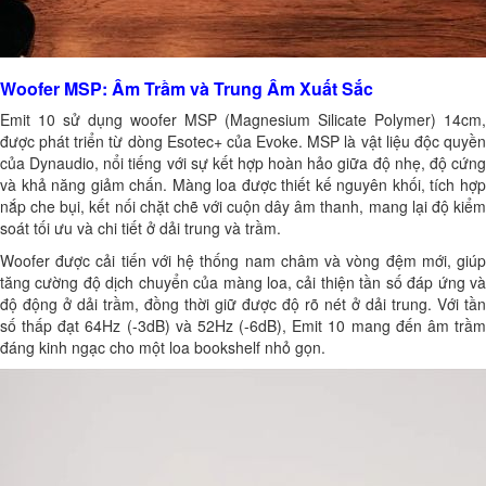
Woofer MSP: Âm Trầm và Trung Âm Xuất Sắc
Emit 10 sử dụng woofer MSP (Magnesium Silicate Polymer) 14cm,
được phát triển từ dòng Esotec+ của Evoke. MSP là vật liệu độc quyền
của Dynaudio, nổi tiếng với sự kết hợp hoàn hảo giữa độ nhẹ, độ cứng
và khả năng giảm chấn. Màng loa được thiết kế nguyên khối, tích hợp
nắp che bụi, kết nối chặt chẽ với cuộn dây âm thanh, mang lại độ kiểm
soát tối ưu và chi tiết ở dải trung và trầm.
Woofer được cải tiến với hệ thống nam châm và vòng đệm mới, giúp
tăng cường độ dịch chuyển của màng loa, cải thiện tần số đáp ứng và
độ động ở dải trầm, đồng thời giữ được độ rõ nét ở dải trung. Với tần
số thấp đạt 64Hz (-3dB) và 52Hz (-6dB), Emit 10 mang đến âm trầm
đáng kinh ngạc cho một loa bookshelf nhỏ gọn.