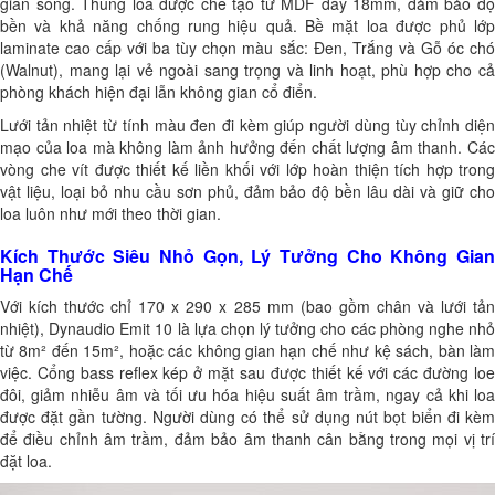
gian sống. Thùng loa được chế tạo từ MDF dày 18mm, đảm bảo độ
bền và khả năng chống rung hiệu quả. Bề mặt loa được phủ lớp
laminate cao cấp với ba tùy chọn màu sắc: Đen, Trắng và Gỗ óc chó
(Walnut), mang lại vẻ ngoài sang trọng và linh hoạt, phù hợp cho cả
phòng khách hiện đại lẫn không gian cổ điển.
Lưới tản nhiệt từ tính màu đen đi kèm giúp người dùng tùy chỉnh diện
mạo của loa mà không làm ảnh hưởng đến chất lượng âm thanh. Các
vòng che vít được thiết kế liền khối với lớp hoàn thiện tích hợp trong
vật liệu, loại bỏ nhu cầu sơn phủ, đảm bảo độ bền lâu dài và giữ cho
loa luôn như mới theo thời gian.
Kích Thước Siêu Nhỏ Gọn, Lý Tưởng Cho Không Gian
Hạn Chế
Với kích thước chỉ 170 x 290 x 285 mm (bao gồm chân và lưới tản
nhiệt), Dynaudio Emit 10 là lựa chọn lý tưởng cho các phòng nghe nhỏ
từ 8m² đến 15m², hoặc các không gian hạn chế như kệ sách, bàn làm
việc. Cổng bass reflex kép ở mặt sau được thiết kế với các đường loe
đôi, giảm nhiễu âm và tối ưu hóa hiệu suất âm trầm, ngay cả khi loa
được đặt gần tường. Người dùng có thể sử dụng nút bọt biển đi kèm
để điều chỉnh âm trầm, đảm bảo âm thanh cân bằng trong mọi vị trí
đặt loa.