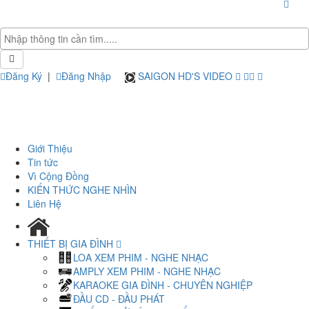
Đăng Ký
|
Đăng Nhập
SAIGON HD'S VIDEO
Giới Thiệu
Tin tức
Vì Cộng Đồng
KIẾN THỨC NGHE NHÌN
Liên Hệ
THIẾT BỊ GIA ĐÌNH
LOA XEM PHIM - NGHE NHẠC
AMPLY XEM PHIM - NGHE NHẠC
KARAOKE GIA ĐÌNH - CHUYÊN NGHIỆP
ĐẦU CD - ĐẦU PHÁT