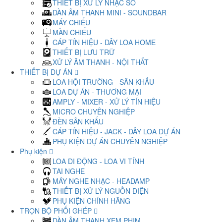
THIẾT BỊ XỬ LÝ NHẠC SỐ
DÀN ÂM THANH MINI - SOUNDBAR
MÁY CHIẾU
MÀN CHIẾU
CÁP TÍN HIỆU - DÂY LOA HOME
THIẾT BỊ LƯU TRỮ
XỬ LÝ ÂM THANH - NỘI THẤT
THIẾT BỊ DỰ ÁN
LOA HỘI TRƯỜNG - SÂN KHẤU
LOA DỰ ÁN - THƯƠNG MẠI
AMPLY - MIXER - XỬ LÝ TÍN HIỆU
MICRO CHUYÊN NGHIỆP
ĐÈN SÂN KHẤU
CÁP TÍN HIỆU - JACK - DÂY LOA DỰ ÁN
PHỤ KIỆN DỰ ÁN CHUYÊN NGHIỆP
Phụ kiện
LOA DI ĐỘNG - LOA VI TÍNH
TAI NGHE
MÁY NGHE NHẠC - HEADAMP
THIẾT BỊ XỬ LÝ NGUỒN ĐIỆN
PHỤ KIỆN CHÍNH HÃNG
TRỌN BỘ PHỐI GHÉP
DÀN ÂM THANH XEM PHIM