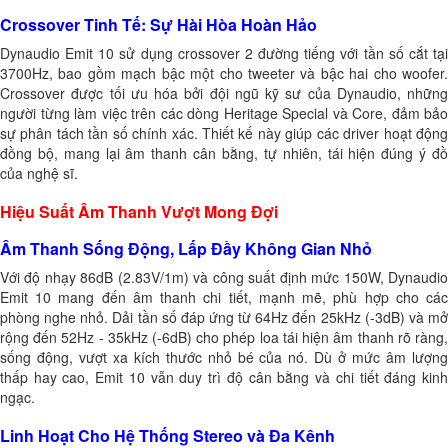
Crossover Tinh Tế: Sự Hài Hòa Hoàn Hảo
Dynaudio Emit 10 sử dụng crossover 2 đường tiếng với tần số cắt tại
3700Hz, bao gồm mạch bậc một cho tweeter và bậc hai cho woofer.
Crossover được tối ưu hóa bởi đội ngũ kỹ sư của Dynaudio, những
người từng làm việc trên các dòng Heritage Special và Core, đảm bảo
sự phân tách tần số chính xác. Thiết kế này giúp các driver hoạt động
đồng bộ, mang lại âm thanh cân bằng, tự nhiên, tái hiện đúng ý đồ
của nghệ sĩ.
Hiệu Suất Âm Thanh Vượt Mong Đợi
Âm Thanh Sống Động, Lấp Đầy Không Gian Nhỏ
Với độ nhạy 86dB (2.83V/1m) và công suất định mức 150W, Dynaudio
Emit 10 mang đến âm thanh chi tiết, mạnh mẽ, phù hợp cho các
phòng nghe nhỏ. Dải tần số đáp ứng từ 64Hz đến 25kHz (-3dB) và mở
rộng đến 52Hz - 35kHz (-6dB) cho phép loa tái hiện âm thanh rõ ràng,
sống động, vượt xa kích thước nhỏ bé của nó. Dù ở mức âm lượng
thấp hay cao, Emit 10 vẫn duy trì độ cân bằng và chi tiết đáng kinh
ngạc.
Linh Hoạt Cho Hệ Thống Stereo và Đa Kênh