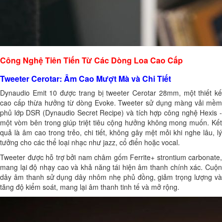
Công Nghệ Tiên Tiến Từ Các Dòng Loa Cao Cấp
Tweeter Cerotar: Âm Cao Mượt Mà và Chi Tiết
Dynaudio Emit 10 được trang bị tweeter Cerotar 28mm, một thiết kế
cao cấp thừa hưởng từ dòng Evoke. Tweeter sử dụng màng vải mềm
phủ lớp DSR (Dynaudio Secret Recipe) và tích hợp công nghệ Hexis -
một vòm bên trong giúp triệt tiêu cộng hưởng không mong muốn. Kết
quả là âm cao trong trẻo, chi tiết, không gây mệt mỏi khi nghe lâu, lý
tưởng cho các thể loại nhạc như jazz, cổ điển hoặc vocal.
Tweeter được hỗ trợ bởi nam châm gốm Ferrite+ strontium carbonate,
mang lại độ nhạy cao và khả năng tái hiện âm thanh chính xác. Cuộn
dây âm thanh sử dụng dây nhôm nhẹ phủ đồng, giảm trọng lượng và
tăng độ kiểm soát, mang lại âm thanh tinh tế và mở rộng.