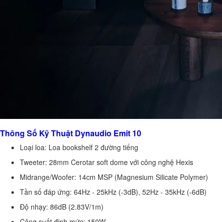
Thông Số Kỹ Thuật Dynaudio Emit 10
Loại loa: Loa bookshelf 2 đường tiếng
Tweeter: 28mm Cerotar soft dome với công nghệ Hexis
Midrange/Woofer: 14cm MSP (Magnesium Silicate Polymer)
Tần số đáp ứng: 64Hz - 25kHz (-3dB), 52Hz - 35kHz (-6dB)
Độ nhạy: 86dB (2.83V/1m)
Công suất định mức: 150W