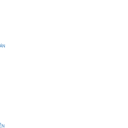
 ÁN
IỄN