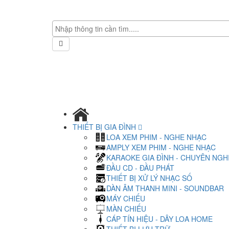
THIẾT BỊ GIA ĐÌNH
LOA XEM PHIM - NGHE NHẠC
AMPLY XEM PHIM - NGHE NHẠC
KARAOKE GIA ĐÌNH - CHUYÊN NGH
ĐẦU CD - ĐẦU PHÁT
THIẾT BỊ XỬ LÝ NHẠC SỐ
DÀN ÂM THANH MINI - SOUNDBAR
MÁY CHIẾU
MÀN CHIẾU
CÁP TÍN HIỆU - DÂY LOA HOME