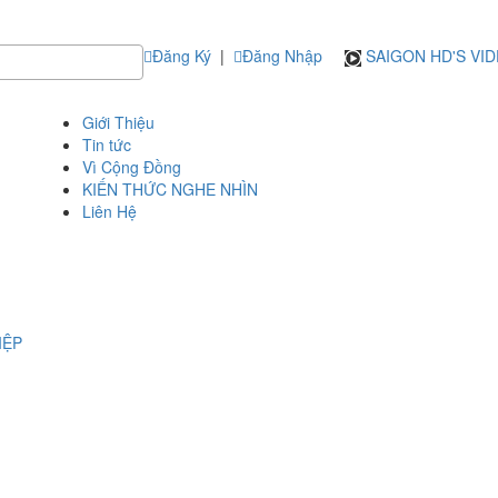
Đăng Ký
|
Đăng Nhập
SAIGON HD'S VI
Giới Thiệu
Tin tức
Vì Cộng Đồng
KIẾN THỨC NGHE NHÌN
Liên Hệ
IỆP