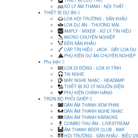
THIẾT BỊ LƯU TRỮ
XỬ LÝ ÂM THANH - NỘI THẤT
THIẾT BỊ DỰ ÁN
LOA HỘI TRƯỜNG - SÂN KHẤU
LOA DỰ ÁN - THƯƠNG MẠI
AMPLY - MIXER - XỬ LÝ TÍN HIỆU
MICRO CHUYÊN NGHIỆP
ĐÈN SÂN KHẤU
CÁP TÍN HIỆU - JACK - DÂY LOA DỰ
PHỤ KIỆN DỰ ÁN CHUYÊN NGHIỆP
Phụ kiện
LOA DI ĐỘNG - LOA VI TÍNH
TAI NGHE
MÁY NGHE NHẠC - HEADAMP
THIẾT BỊ XỬ LÝ NGUỒN ĐIỆN
PHỤ KIỆN CHÍNH HÃNG
TRỌN BỘ PHỐI GHÉP
DÀN ÂM THANH XEM PHIM
DÀN ÂM THANH NGHE NHẠC
DÀN ÂM THANH KARAOKE
COMBO THU ÂM - LIVESTREAM
ÂM THANH BEER CLUB - BAR
HỘI TRƯỜNG - SÂN KHẤU - BIỂU D