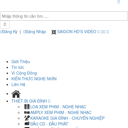
Đăng Ký
|
Đăng Nhập
SAIGON HD'S VIDEO
Giới Thiệu
Tin tức
Vì Cộng Đồng
KIẾN THỨC NGHE NHÌN
Liên Hệ
THIẾT BỊ GIA ĐÌNH
LOA XEM PHIM - NGHE NHẠC
AMPLY XEM PHIM - NGHE NHẠC
KARAOKE GIA ĐÌNH - CHUYÊN NGHIỆP
ĐẦU CD - ĐẦU PHÁT