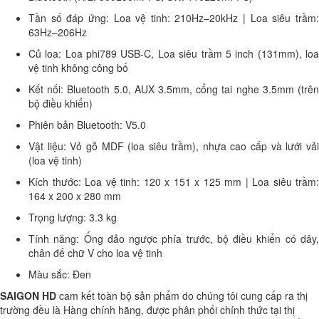
Tần số đáp ứng: Loa vệ tinh: 210Hz–20kHz | Loa siêu trầm:
63Hz–206Hz
Củ loa: Loa phi789 USB-C, Loa siêu trầm 5 inch (131mm), loa
vệ tinh không công bố
Kết nối: Bluetooth 5.0, AUX 3.5mm, cổng tai nghe 3.5mm (trên
bộ điều khiển)
Phiên bản Bluetooth: V5.0
Vật liệu: Vỏ gỗ MDF (loa siêu trầm), nhựa cao cấp và lưới vải
(loa vệ tinh)
Kích thước: Loa vệ tinh: 120 x 151 x 125 mm | Loa siêu trầm:
164 x 200 x 280 mm
Trọng lượng: 3.3 kg
Tính năng: Ống đảo ngược phía trước, bộ điều khiển có dây,
chân đế chữ V cho loa vệ tinh
Màu sắc: Đen
SAIGON HD
cam kết toàn bộ sản phẩm do chúng tôi cung cấp ra thị
trường đều là Hàng chính hãng, được phân phối chính thức tại thị