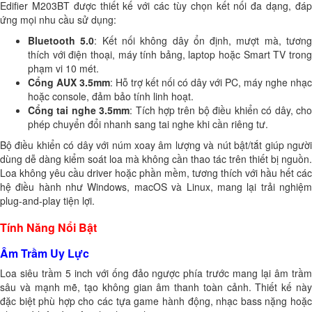
Edifier M203BT được thiết kế với các tùy chọn kết nối đa dạng, đáp
ứng mọi nhu cầu sử dụng:
Bluetooth 5.0
: Kết nối không dây ổn định, mượt mà, tươn
thích với điện thoại, máy tính bảng, laptop hoặc Smart TV trong
phạm vi 10 mét.
Cổng AUX 3.5mm
: Hỗ trợ kết nối có dây với PC, máy nghe nhạc
hoặc console, đảm bảo tính linh hoạt.
Cổng tai nghe 3.5mm
: Tích hợp trên bộ điều khiển có dây, cho
phép chuyển đổi nhanh sang tai nghe khi cần riêng tư.
Bộ điều khiển có dây với núm xoay âm lượng và nút bật/tắt giúp người
dùng dễ dàng kiểm soát loa mà không cần thao tác trên thiết bị nguồn.
Loa không yêu cầu driver hoặc phần mềm, tương thích với hầu hết các
hệ điều hành như Windows, macOS và Linux, mang lại trải nghiệm
plug-and-play tiện lợi.
Tính Năng Nổi Bật
Âm Trầm Uy Lực
Loa siêu trầm 5 inch với ống đảo ngược phía trước mang lại âm trầm
sâu và mạnh mẽ, tạo không gian âm thanh toàn cảnh. Thiết kế này
đặc biệt phù hợp cho các tựa game hành động, nhạc bass nặng hoặc