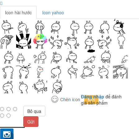
Icon hài hước
Icon yahoo
Đăng nhập
để đánh
giá sản phẩm
Bỏ qua
Gửi