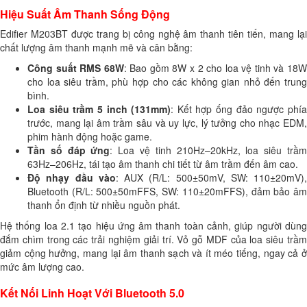
Hiệu Suất Âm Thanh Sống Động
Edifier M203BT được trang bị công nghệ âm thanh tiên tiến, mang lại
chất lượng âm thanh mạnh mẽ và cân bằng:
Công suất RMS 68W
: Bao gồm 8W x 2 cho loa vệ tinh và 18
cho loa siêu trầm, phù hợp cho các không gian nhỏ đến trung
bình.
Loa siêu trầm 5 inch (131mm)
: Kết hợp ống đảo ngược phí
trước, mang lại âm trầm sâu và uy lực, lý tưởng cho nhạc EDM,
phim hành động hoặc game.
Tần số đáp ứng
: Loa vệ tinh 210Hz–20kHz, loa siêu trầ
63Hz–206Hz, tái tạo âm thanh chi tiết từ âm trầm đến âm cao.
Độ nhạy đầu vào
: AUX (R/L: 500±50mV, SW: 110±20mV),
Bluetooth (R/L: 500±50mFFS, SW: 110±20mFFS), đảm bảo âm
thanh ổn định từ nhiều nguồn phát.
Hệ thống loa 2.1 tạo hiệu ứng âm thanh toàn cảnh, giúp người dùng
đắm chìm trong các trải nghiệm giải trí. Vỏ gỗ MDF của loa siêu trầm
giảm cộng hưởng, mang lại âm thanh sạch và ít méo tiếng, ngay cả ở
mức âm lượng cao.
Kết Nối Linh Hoạt Với Bluetooth 5.0