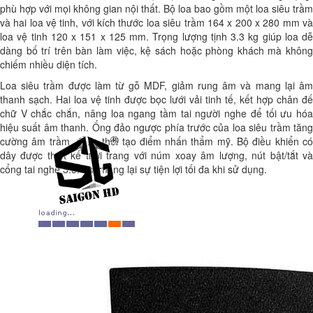
phù hợp với mọi không gian nội thất. Bộ loa bao gồm một loa siêu trầm
và hai loa vệ tinh, với kích thước loa siêu trầm 164 x 200 x 280 mm và
loa vệ tinh 120 x 151 x 125 mm. Trọng lượng tịnh 3.3 kg giúp loa dễ
dàng bố trí trên bàn làm việc, kệ sách hoặc phòng khách mà không
chiếm nhiều diện tích.
Loa siêu trầm được làm từ gỗ MDF, giảm rung âm và mang lại âm
thanh sạch. Hai loa vệ tinh được bọc lưới vải tinh tế, kết hợp chân đế
chữ V chắc chắn, nâng loa ngang tầm tai người nghe để tối ưu hóa
hiệu suất âm thanh. Ống đảo ngược phía trước của loa siêu trầm tăng
cường âm trầm, đồng thời tạo điểm nhấn thẩm mỹ. Bộ điều khiển có
dây được thiết kế thời trang với núm xoay âm lượng, nút bật/tắt và
cổng tai nghe 3.5mm, mang lại sự tiện lợi tối đa khi sử dụng.