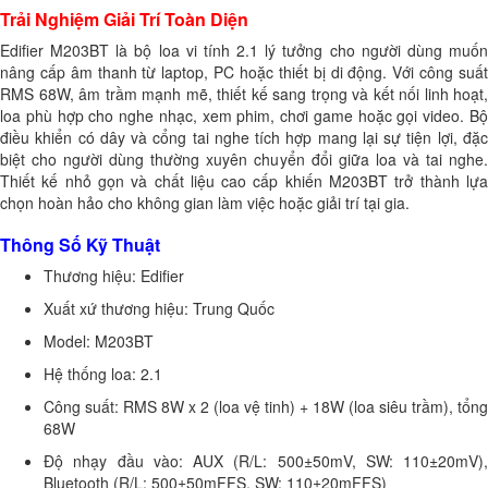
Trải Nghiệm Giải Trí Toàn Diện
Edifier M203BT là bộ loa vi tính 2.1 lý tưởng cho người dùng muốn
nâng cấp âm thanh từ laptop, PC hoặc thiết bị di động. Với công suất
RMS 68W, âm trầm mạnh mẽ, thiết kế sang trọng và kết nối linh hoạt,
loa phù hợp cho nghe nhạc, xem phim, chơi game hoặc gọi video. Bộ
điều khiển có dây và cổng tai nghe tích hợp mang lại sự tiện lợi, đặc
biệt cho người dùng thường xuyên chuyển đổi giữa loa và tai nghe.
Thiết kế nhỏ gọn và chất liệu cao cấp khiến M203BT trở thành lựa
chọn hoàn hảo cho không gian làm việc hoặc giải trí tại gia.
Thông Số Kỹ Thuật
Thương hiệu: Edifier
Xuất xứ thương hiệu: Trung Quốc
Model: M203BT
Hệ thống loa: 2.1
Công suất: RMS 8W x 2 (loa vệ tinh) + 18W (loa siêu trầm), tổng
68W
Độ nhạy đầu vào: AUX (R/L: 500±50mV, SW: 110±20mV),
Bluetooth (R/L: 500±50mFFS, SW: 110±20mFFS)