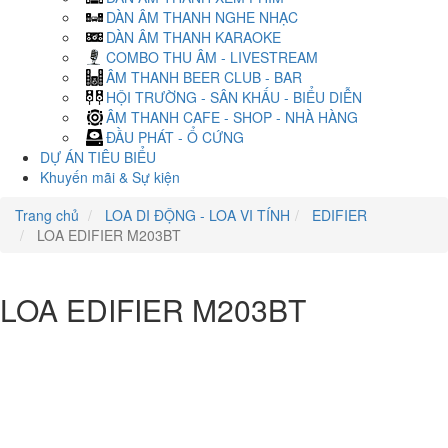
DÀN ÂM THANH NGHE NHẠC
DÀN ÂM THANH KARAOKE
COMBO THU ÂM - LIVESTREAM
ÂM THANH BEER CLUB - BAR
HỘI TRƯỜNG - SÂN KHẤU - BIỂU DIỄN
ÂM THANH CAFE - SHOP - NHÀ HÀNG
ĐẦU PHÁT - Ổ CỨNG
DỰ ÁN TIÊU BIỂU
Khuyến mãi & Sự kiện
Trang chủ
LOA DI ĐỘNG - LOA VI TÍNH
EDIFIER
LOA EDIFIER M203BT
LOA EDIFIER M203BT