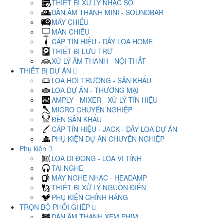
THIẾT BỊ XỬ LÝ NHẠC SỐ
DÀN ÂM THANH MINI - SOUNDBAR
MÁY CHIẾU
MÀN CHIẾU
CÁP TÍN HIỆU - DÂY LOA HOME
THIẾT BỊ LƯU TRỮ
XỬ LÝ ÂM THANH - NỘI THẤT
THIẾT BỊ DỰ ÁN
LOA HỘI TRƯỜNG - SÂN KHẤU
LOA DỰ ÁN - THƯƠNG MẠI
AMPLY - MIXER - XỬ LÝ TÍN HIỆU
MICRO CHUYÊN NGHIỆP
ĐÈN SÂN KHẤU
CÁP TÍN HIỆU - JACK - DÂY LOA DỰ ÁN
PHỤ KIỆN DỰ ÁN CHUYÊN NGHIỆP
Phụ kiện
LOA DI ĐỘNG - LOA VI TÍNH
TAI NGHE
MÁY NGHE NHẠC - HEADAMP
THIẾT BỊ XỬ LÝ NGUỒN ĐIỆN
PHỤ KIỆN CHÍNH HÃNG
TRỌN BỘ PHỐI GHÉP
DÀN ÂM THANH XEM PHIM