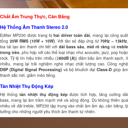
Chất Âm Trung Thực, Cân Bằng
Hệ Thống Âm Thanh Stereo 2.0
Edifier MP230 được trang bị
hai driver toàn dải
, mang lại công suất
tổng
20W RMS (10W + 10W)
. Với tần số đáp ứng từ
70Hz – 13kHz
,
loa tái tạo âm thanh chi tiết với
dải bass sâu
,
mid rõ ràng
và
trebl
trong trẻo
, phù hợp với các thể loại nhạc như acoustic, jazz, pop hoặ
rock. Tỷ lệ tín hiệu trên nhiễu (
≥80dB (A)
) đảm bảo âm thanh sạch, í
nhiễu, mang lại trải nghiệm nghe nhạc chất lượng cao. Công nghệ
DSP (Digital Signal Processing)
và bộ khuếch đại
Class-D
giúp âm
thanh sắc nét, giảm méo tiếng.
Tản Nhiệt Thụ Động Kép
Hệ thống
tản nhiệt thụ động kép
được tích hợp, tăng cường dả
bass, mang lại âm trầm mạnh mẽ và sống động. Dù không thiên quá
nhiều về dải treble, MP230 tập trung vào chất âm ấm áp, cân bằng, lý
tưởng cho những người yêu thích âm thanh tự nhiên.