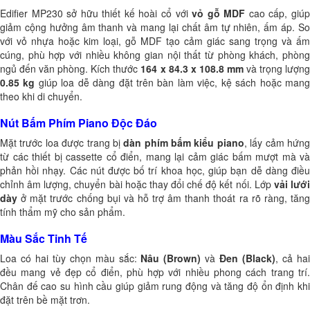
Edifier MP230 sở hữu thiết kế hoài cổ với
vỏ gỗ MDF
cao cấp, giú
giảm cộng hưởng âm thanh và mang lại chất âm tự nhiên, ấm áp. So
với vỏ nhựa hoặc kim loại, gỗ MDF tạo cảm giác sang trọng và ấm
cúng, phù hợp với nhiều không gian nội thất từ phòng khách, phòng
ngủ đến văn phòng. Kích thước
164 x 84.3 x 108.8 mm
và trọng lượn
0.85 kg
giúp loa dễ dàng đặt trên bàn làm việc, kệ sách hoặc man
theo khi di chuyển.
Nút Bấm Phím Piano Độc Đáo
Mặt trước loa được trang bị
dàn phím bấm kiểu piano
, lấy cảm hứn
từ các thiết bị cassette cổ điển, mang lại cảm giác bấm mượt mà và
phản hồi nhạy. Các nút được bố trí khoa học, giúp bạn dễ dàng điều
chỉnh âm lượng, chuyển bài hoặc thay đổi chế độ kết nối. Lớp
vải lướ
dày
ở mặt trước chống bụi và hỗ trợ âm thanh thoát ra rõ ràng, tăng
tính thẩm mỹ cho sản phẩm.
Màu Sắc Tinh Tế
Loa có hai tùy chọn màu sắc:
Nâu (Brown)
và
Đen (Black)
, cả ha
đều mang vẻ đẹp cổ điển, phù hợp với nhiều phong cách trang trí.
Chân đế cao su hình cầu giúp giảm rung động và tăng độ ổn định khi
đặt trên bề mặt trơn.