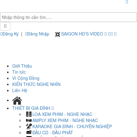
Đăng Ký
|
Đăng Nhập
SAIGON HD'S VIDEO
Giới Thiệu
Tin tức
Vì Cộng Đồng
KIẾN THỨC NGHE NHÌN
Liên Hệ
THIẾT BỊ GIA ĐÌNH
LOA XEM PHIM - NGHE NHẠC
AMPLY XEM PHIM - NGHE NHẠC
KARAOKE GIA ĐÌNH - CHUYÊN NGHIỆP
ĐẦU CD - ĐẦU PHÁT