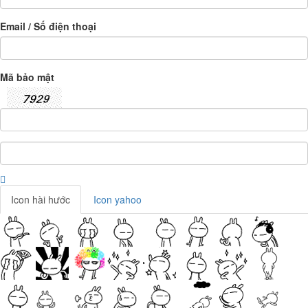
Email / Số điện thoại
Mã bảo mật
Icon hài hước
Icon yahoo