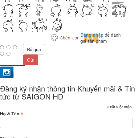
Đăng nhập
để đánh
giá sản phẩm
Bỏ qua
Gửi
Đăng ký nhận thông tin Khuyến mãi & Tin
tức từ SAIGON HD
*
Bắt buộc nhập!
*
Họ & Tên