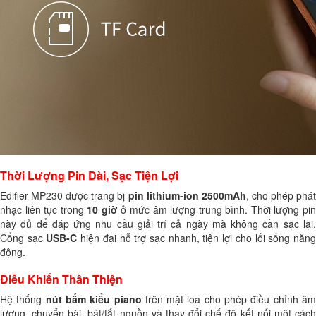
Thời Lượng Pin Dài, Sạc Tiện Lợi
Edifier MP230 được trang bị
pin lithium-ion 2500mAh
, cho phép phá
nhạc liên tục trong
10 giờ
ở mức âm lượng trung bình. Thời lượng pi
này đủ để đáp ứng nhu cầu giải trí cả ngày mà không cần sạc lại.
Cổng sạc
USB-C
hiện đại hỗ trợ sạc nhanh, tiện lợi cho lối sống năn
động.
Điều Khiển Thân Thiện
Hệ thống
nút bấm kiểu piano
trên mặt loa cho phép điều chỉnh â
lượng, chuyển bài, bật/tắt nguồn và thay đổi chế độ kết nối một cách