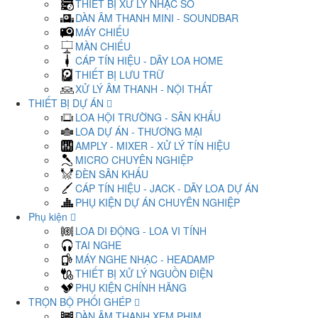
THIẾT BỊ XỬ LÝ NHẠC SỐ
DÀN ÂM THANH MINI - SOUNDBAR
MÁY CHIẾU
MÀN CHIẾU
CÁP TÍN HIỆU - DÂY LOA HOME
THIẾT BỊ LƯU TRỮ
XỬ LÝ ÂM THANH - NỘI THẤT
THIẾT BỊ DỰ ÁN
LOA HỘI TRƯỜNG - SÂN KHẤU
LOA DỰ ÁN - THƯƠNG MẠI
AMPLY - MIXER - XỬ LÝ TÍN HIỆU
MICRO CHUYÊN NGHIỆP
ĐÈN SÂN KHẤU
CÁP TÍN HIỆU - JACK - DÂY LOA DỰ ÁN
PHỤ KIỆN DỰ ÁN CHUYÊN NGHIỆP
Phụ kiện
LOA DI ĐỘNG - LOA VI TÍNH
TAI NGHE
MÁY NGHE NHẠC - HEADAMP
THIẾT BỊ XỬ LÝ NGUỒN ĐIỆN
PHỤ KIỆN CHÍNH HÃNG
TRỌN BỘ PHỐI GHÉP
DÀN ÂM THANH XEM PHIM