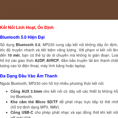
Kết Nối Linh Hoạt, Ổn Định
Bluetooth 5.0 Hiện Đại
Sử dụng
Bluetooth 5.0
, MP230 cung cấp kết nối không dây ổn định,
tốc độ truyền nhanh và tiết kiệm năng lượng. Với phạm vi kết nối lên
đến
10 mét
, bạn có thể tự do di chuyển mà không lo gián đoạn. Lo
hỗ trợ các giao thức
A2DP, AVRCP
, đảm bảo truyền tải âm thanh chấ
lượng cao từ điện thoại, máy tính bảng hoặc laptop.
Đa Dạng Đầu Vào Âm Thanh
Ngoài Bluetooth, MP230 còn hỗ trợ nhiều phương thức kết nối:
Cổng AUX 3.5mm
cho kết nối có dây với các thiết bị không h
trợ Bluetooth.
Khe cắm thẻ Micro SD/TF
để phát nhạc trực tiếp từ thẻ nhớ
(hỗ trợ định dạng MP3, WAV).
Cổng USB-C
cho phép phát nhạc và sạc đồng thời khi kết nố
với máy tính.