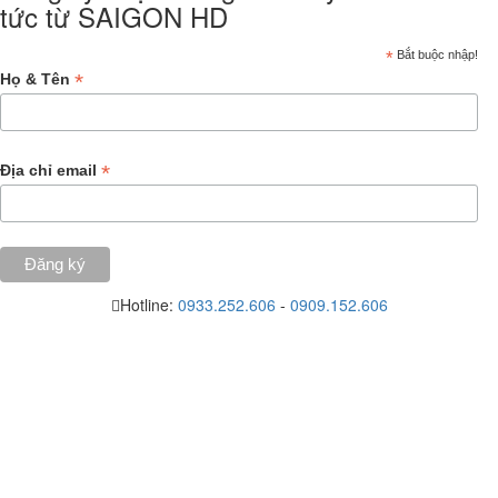
tức từ SAIGON HD
*
Bắt buộc nhập!
*
Họ & Tên
*
Địa chỉ email
Hotline:
0933.252.606
-
0909.152.606