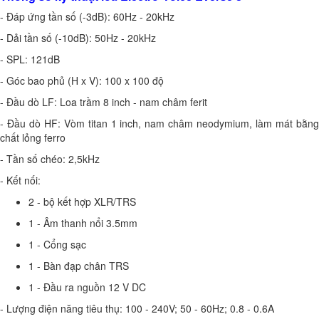
- Đáp ứng tần số (-3dB): 60Hz - 20kHz
- Dải tần số (-10dB): 50Hz - 20kHz
- SPL: 121dB
- Góc bao phủ (H x V): 100 x 100 độ
- Đầu dò LF: Loa trầm 8 inch - nam châm ferit
- Đầu dò HF: Vòm titan 1 inch, nam châm neodymium, làm mát bằng
chất lỏng ferro
- Tần số chéo: 2,5kHz
- Kết nối:
2 - bộ kết hợp XLR/TRS
1 - Âm thanh nổi 3.5mm
1 - Cổng sạc
1 - Bàn đạp chân TRS
1 - Đầu ra nguồn 12 V DC
- Lượng điện năng tiêu thụ: 100 - 240V; 50 - 60Hz; 0.8 - 0.6A