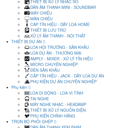
THIẾT BỊ XỬ LÝ NHẠC SỐ
DÀN ÂM THANH MINI - SOUNDBAR
MÁY CHIẾU
MÀN CHIẾU
CÁP TÍN HIỆU - DÂY LOA HOME
THIẾT BỊ LƯU TRỮ
XỬ LÝ ÂM THANH - NỘI THẤT
THIẾT BỊ DỰ ÁN
LOA HỘI TRƯỜNG - SÂN KHẤU
LOA DỰ ÁN - THƯƠNG MẠI
AMPLY - MIXER - XỬ LÝ TÍN HIỆU
MICRO CHUYÊN NGHIỆP
ĐÈN SÂN KHẤU
CÁP TÍN HIỆU - JACK - DÂY LOA DỰ ÁN
PHỤ KIỆN DỰ ÁN CHUYÊN NGHIỆP
Phụ kiện
LOA DI ĐỘNG - LOA VI TÍNH
TAI NGHE
MÁY NGHE NHẠC - HEADAMP
THIẾT BỊ XỬ LÝ NGUỒN ĐIỆN
PHỤ KIỆN CHÍNH HÃNG
TRỌN BỘ PHỐI GHÉP
DÀN ÂM THANH XEM PHIM