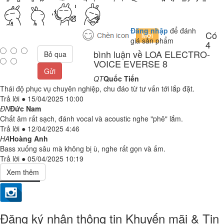
Đăng nhập
để đánh
Có
giá sản phẩm
4
bình luận về LOA ELECTRO-
Bỏ qua
VOICE EVERSE 8
Gửi
QT
Quốc Tiến
Thái độ phục vụ chuyên nghiệp, chu đáo từ tư vấn tới lắp đặt.
Trả lời
●
15/04/2025 10:00
ĐN
Đức Nam
Chất âm rất sạch, đánh vocal và acoustic nghe "phê" lắm.
Trả lời
●
12/04/2025 4:46
HA
Hoàng Anh
Bass xuống sâu mà không bị ù, nghe rất gọn và ấm.
Trả lời
●
05/04/2025 10:19
Đăng ký nhận thông tin Khuyến mãi & Tin