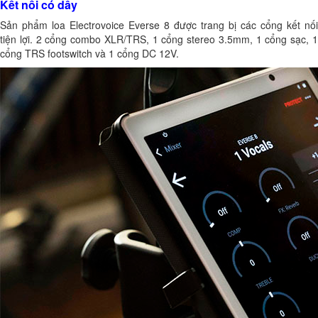
Kết nối có dây
Sản phẩm loa Electrovoice Everse 8 được trang bị các cổng kết nối
tiện lợi. 2 cổng combo XLR/TRS, 1 cổng stereo 3.5mm, 1 cổng sạc, 1
cổng TRS footswitch và 1 cổng DC 12V.