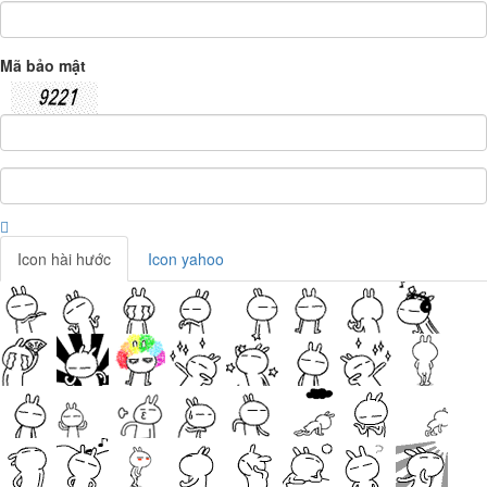
Mã bảo mật
Icon hài hước
Icon yahoo