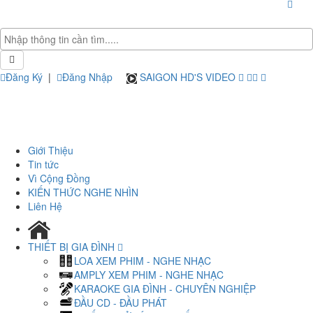
Đăng Ký
|
Đăng Nhập
SAIGON HD'S VIDEO
Giới Thiệu
Tin tức
Vì Cộng Đồng
KIẾN THỨC NGHE NHÌN
Liên Hệ
THIẾT BỊ GIA ĐÌNH
LOA XEM PHIM - NGHE NHẠC
AMPLY XEM PHIM - NGHE NHẠC
KARAOKE GIA ĐÌNH - CHUYÊN NGHIỆP
ĐẦU CD - ĐẦU PHÁT